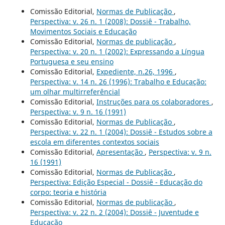
Comissão Editorial,
Normas de Publicação
,
Perspectiva: v. 26 n. 1 (2008): Dossiê - Trabalho,
Movimentos Sociais e Educação
Comissão Editorial,
Normas de publicação
,
Perspectiva: v. 20 n. 1 (2002): Expressando a Língua
Portuguesa e seu ensino
Comissão Editorial,
Expediente, n.26, 1996
,
Perspectiva: v. 14 n. 26 (1996): Trabalho e Educação:
um olhar multirreferêncial
Comissão Editorial,
Instruções para os colaboradores
,
Perspectiva: v. 9 n. 16 (1991)
Comissão Editorial,
Normas de Publicação
,
Perspectiva: v. 22 n. 1 (2004): Dossiê - Estudos sobre a
escola em diferentes contextos sociais
Comissão Editorial,
Apresentação
,
Perspectiva: v. 9 n.
16 (1991)
Comissão Editorial,
Normas de Publicação
,
Perspectiva: Edição Especial - Dossiê - Educação do
corpo: teoria e história
Comissão Editorial,
Normas de publicação
,
Perspectiva: v. 22 n. 2 (2004): Dossiê - Juventude e
Educação