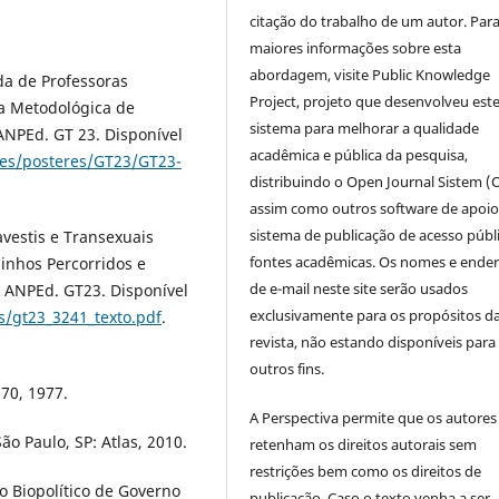
citação do trabalho de um autor. Par
maiores informações sobre esta
abordagem, visite Public Knowledge
ida de Professoras
Project, projeto que desenvolveu est
ta Metodológica de
sistema para melhorar a qualidade
 ANPEd. GT 23. Disponível
acadêmica e pública da pesquisa,
ies/posteres/GT23/GT23-
distribuindo o Open Journal Sistem (
assim como outros software de apoio
sistema de publicação de acesso públ
avestis e Transexuais
fontes acadêmicas. Os nomes e ende
minhos Percorridos e
de e-mail neste site serão usados
a ANPEd. GT23. Disponível
exclusivamente para os propósitos d
s/gt23_3241_texto.pdf
.
revista, não estando disponíveis para
outros fins.
70, 1977.
A Perspectiva permite que os autores
ão Paulo, SP: Atlas, 2010.
retenham os direitos autorais sem
restrições bem como os direitos de
 Biopolítico de Governo
publicação. Caso o texto venha a ser