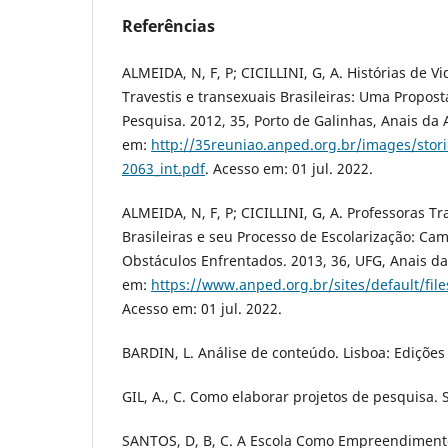
Referências
ALMEIDA, N, F, P; CICILLINI, G, A. Histórias de V
Travestis e transexuais Brasileiras: Uma Propos
Pesquisa. 2012, 35, Porto de Galinhas, Anais da
em:
http://35reuniao.anped.org.br/images/stor
2063_int.pdf
. Acesso em: 01 jul. 2022.
ALMEIDA, N, F, P; CICILLINI, G, A. Professoras Tr
Brasileiras e seu Processo de Escolarização: Ca
Obstáculos Enfrentados. 2013, 36, UFG, Anais d
em:
https://www.anped.org.br/sites/default/file
Acesso em: 01 jul. 2022.
BARDIN, L. Análise de conteúdo. Lisboa: Edições 
GIL, A., C. Como elaborar projetos de pesquisa. S
SANTOS, D, B, C. A Escola Como Empreendimento