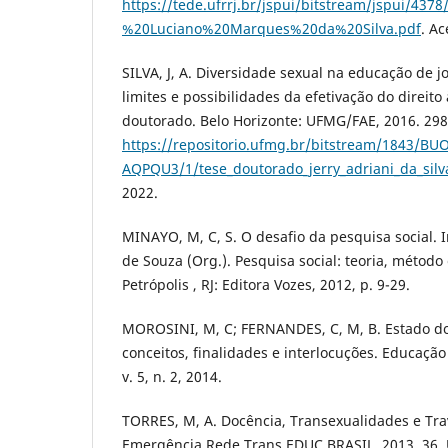
https://tede.ufrrj.br/jspui/bitstream/jspui/437
%20Luciano%20Marques%20da%20Silva.pdf
. Ac
SILVA, J, A. Diversidade sexual na educação de jo
limites e possibilidades da efetivação do direit
doutorado. Belo Horizonte: UFMG/FAE, 2016. 298
https://repositorio.ufmg.br/bitstream/1843/BU
AQPQU3/1/tese_doutorado_jerry_adriani_da_silv
2022.
MINAYO, M, C, S. O desafio da pesquisa social. 
de Souza (Org.). Pesquisa social: teoria, método e
Petrópolis , RJ: Editora Vozes, 2012, p. 9-29.
MOROSINI, M, C; FERNANDES, C, M, B. Estado d
conceitos, finalidades e interlocuções. Educação 
v. 5, n. 2, 2014.
TORRES, M, A. Docência, Transexualidades e Trav
Emergência Rede Trans EDUC BRASIL. 2013, 36, 