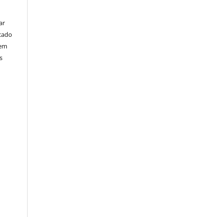
ar
cado
bem
s