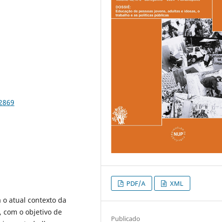
92869
PDF/A
XML
 o atual contexto da
, com o objetivo de
Publicado