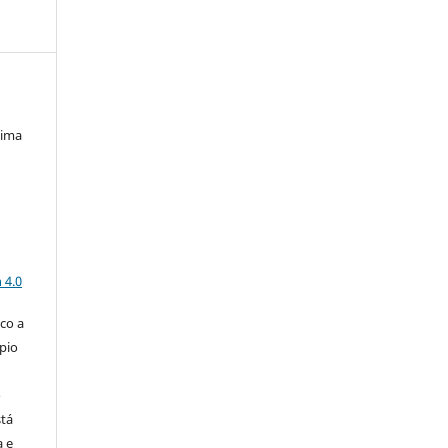
Lima
a
 4.0
co a
pio
o
stá
a e