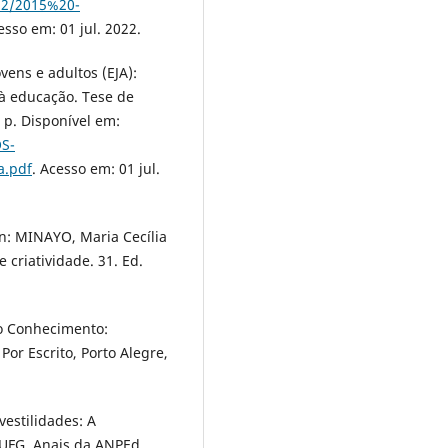
8/2/2015%20-
esso em: 01 jul. 2022.
vens e adultos (EJA):
o à educação. Tese de
 p. Disponível em:
OS-
a.pdf
. Acesso em: 01 jul.
In: MINAYO, Maria Cecília
 criatividade. 31. Ed.
o Conhecimento:
Por Escrito, Porto Alegre,
estilidades: A
UFG, Anais da ANPEd.