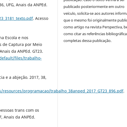
 36, UFG, Anais da ANPEd.
publicado posteriormente em outro
veículo, solicita-se aos autores inform
23_3181_texto.pdf
. Acesso
que o mesmo foi originalmente publi
como artigo na revista Perspectiva, 
como citar as referências bibliográfica
na Escola e nos
completas dessa publicação.
s de Captura por Meio
, Anais da ANPEd. GT23.
efault/files/trabalho-
ia e a abjeção. 2017, 38,
iles/resources/programacao/trabalho_38anped_2017_GT23_896.pdf
.
pessoas trans com os
FF, Anais da ANPEd.