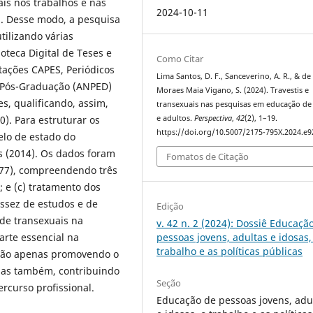
ais nos trabalhos e nas
2024-10-11
). Desse modo, a pesquisa
tilizando várias
oteca Digital de Teses e
Como Citar
tações CAPES, Periódicos
Lima Santos, D. F., Sanceverino, A. R., & de
a Pós-Graduação (ANPED)
Moraes Maia Vigano, S. (2024). Travestis e
s, qualificando, assim,
transexuais nas pesquisas em educação de
e adultos.
Perspectiva
,
42
(2), 1–19.
0). Para estruturar os
https://doi.org/10.5007/2175-795X.2024.e
lo de estado do
s (2014). Os dados foram
Fomatos de Citação
977), compreendendo três
l; e (c) tratamento dos
ssez de estudos e de
Edição
 de transexuais na
v. 42 n. 2 (2024): Dossiê Educaçã
pessoas jovens, adultas e idosas,
arte essencial na
trabalho e as políticas públicas
, não apenas promovendo o
 mas também, contribuindo
Seção
rcurso profissional.
Educação de pessoas jovens, adu