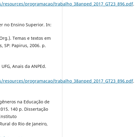
iles/resources/programacao/trabalho_38anped_2017_GT23_896.pdf
.
er no Ensino Superior. In:
rg.). Temas e textos em
, SP: Papirus, 2006. p.
6, UFG, Anais da ANPEd.
iles/resources/programacao/trabalho_38anped_2017_GT23_896.pdf
.
nsgêneros na Educação de
015. 140 p. Dissertação
nstituto
ural do Rio de Janeiro,