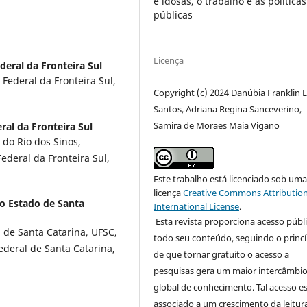
e idosas, o trabalho e as políticas
públicas
Licença
deral da Fronteira Sul
ederal da Fronteira Sul,
Copyright (c) 2024 Danúbia Franklin 
Santos, Adriana Regina Sanceverino,
Samira de Moraes Maia Vigano
ral da Fronteira Sul
do Rio dos Sinos,
ederal da Fronteira Sul,
Este trabalho está licenciado sob um
licença
Creative Commons Attribution
o Estado de Santa
International License
.
Esta revista proporciona acesso públi
 de Santa Catarina, UFSC,
todo seu conteúdo, seguindo o princí
ederal de Santa Catarina,
de que tornar gratuito o acesso a
pesquisas gera um maior intercâmbi
global de conhecimento. Tal acesso e
associado a um crescimento da leitur