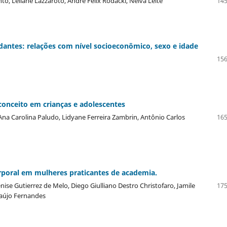
o, Leilane Lazzaroto, André Félix Rodacki, Neiva Leite
145
antes: relações com nível socioeconômico, sexo e idade
156
onceito em crianças e adolescentes
Ana Carolina Paludo, Lidyane Ferreira Zambrin, Antônio Carlos
165
rporal em mulheres praticantes de academia.
se Gutierrez de Melo, Diego Giulliano Destro Christofaro, Jamile
175
raújo Fernandes