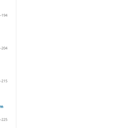
-194
-204
-215
em
-225