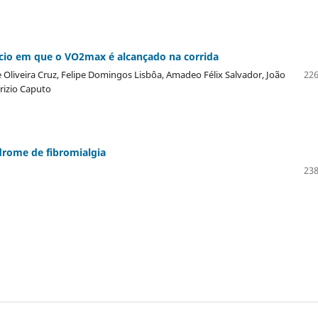
cio em que o VO2max é alcançado na corrida
e Oliveira Cruz, Felipe Domingos Lisbôa, Amadeo Félix Salvador, João
226
rizio Caputo
drome de fibromialgia
238