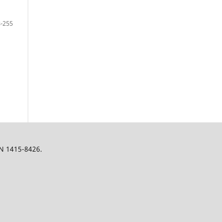
-255
SN 1415-8426.