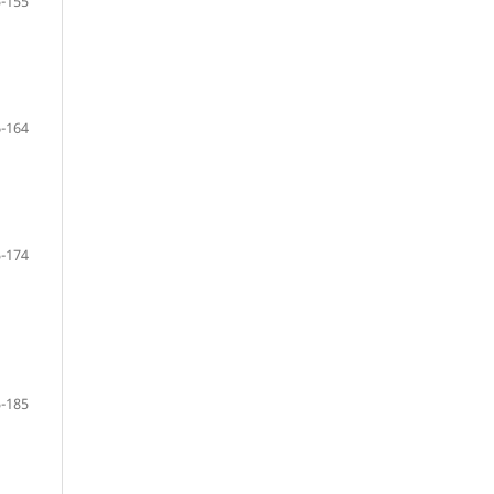
-155
-164
-174
-185