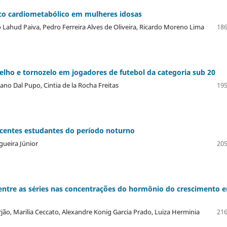
sco cardiometabólico em mulheres idosas
Lahud Paiva, Pedro Ferreira Alves de Oliveira, Ricardo Moreno Lima
186
joelho e tornozelo em jogadores de futebol da categoria sub 20
iano Dal Pupo, Cintia de la Rocha Freitas
195
escentes estudantes do período noturno
gueira Júnior
205
o entre as séries nas concentrações do hormônio do crescimento 
jão, Marilia Ceccato, Alexandre Konig Garcia Prado, Luiza Herminia
216