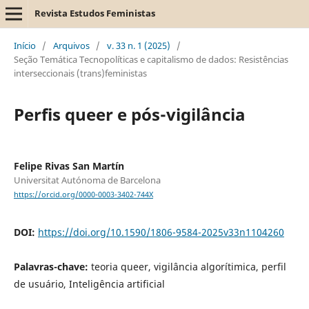
Revista Estudos Feministas
Início
/
Arquivos
/
v. 33 n. 1 (2025)
/
Seção Temática Tecnopolíticas e capitalismo de dados: Resistências
interseccionais (trans)feministas
Perfis queer e pós-vigilância
Felipe Rivas San Martín
Universitat Autónoma de Barcelona
https://orcid.org/0000-0003-3402-744X
DOI:
https://doi.org/10.1590/1806-9584-2025v33n1104260
Palavras-chave:
teoria queer, vigilância algorítimica, perfil
de usuário, Inteligência artificial