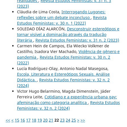
realidades
,
Revista Estudos Feministas: v. 31 n. 3
(2023)
Cláudia de Lima Costa,
Interrogando Lugones:
reflexões sobre um debate inconcluso
,
Revista
Estudos Feministas: v. 30 n. 1 (2022)
SOLEDAD DÍAZ ALARCÓN,
Desconstruir estereótipos e
tornar visível a dominação através da tradução
literária
,
Revista Estudos Feministas: v. 31 n. 2 (2023)
Carmen Hein de Campos, Ela Wiecko Volkmer de
Castilho, Isadora Vier Machado,
Violência de gênero e
pandemia
,
Revista Estudos Feministas: v. 30 n. 2
(2022)
Lucía Rodríguez-Olay, Antonio Nadal Masegosa,
Escola, Literatura e Estereótipos Sexuais. Análise
Didáctica.
,
Revista Estudos Feministas: v. 32 n. 2
(2024)
Victor Hugo Belarmino, Magda Dimenstein, Jáder
Ferreira Leite,
Cotidiano e a experiência urbana gay:
afeminação como categoria analítica
,
Revista Estudos
Feministas: v. 32 n. 2 (2024)
<<
<
15
16
17
18
19
20
21
22
23
24
25
>
>>