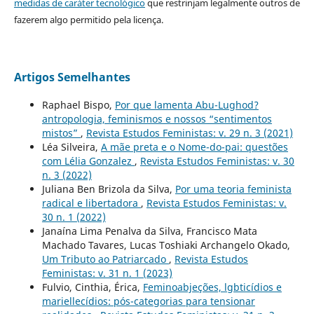
medidas de caráter tecnológico
que restrinjam legalmente outros de
fazerem algo permitido pela licença.
Artigos Semelhantes
Raphael Bispo,
Por que lamenta Abu-Lughod?
antropologia, feminismos e nossos “sentimentos
mistos”
,
Revista Estudos Feministas: v. 29 n. 3 (2021)
Léa Silveira,
A mãe preta e o Nome-do-pai: questões
com Lélia Gonzalez
,
Revista Estudos Feministas: v. 30
n. 3 (2022)
Juliana Ben Brizola da Silva,
Por uma teoria feminista
radical e libertadora
,
Revista Estudos Feministas: v.
30 n. 1 (2022)
Janaína Lima Penalva da Silva, Francisco Mata
Machado Tavares, Lucas Toshiaki Archangelo Okado,
Um Tributo ao Patriarcado
,
Revista Estudos
Feministas: v. 31 n. 1 (2023)
Fulvio, Cinthia, Érica,
Feminoabjeções, lgbticídios e
mariellecídios: pós-categorias para tensionar