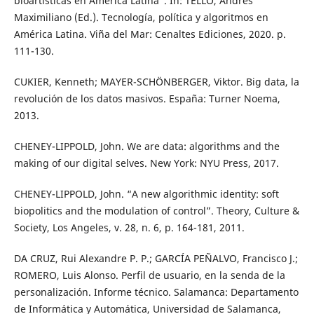
bioartísticas en América Latina”. In: TELLO, Andrés
Maximiliano (Ed.). Tecnología, política y algoritmos en
América Latina. Viña del Mar: Cenaltes Ediciones, 2020. p.
111-130.
CUKIER, Kenneth; MAYER-SCHÖNBERGER, Viktor. Big data, la
revolución de los datos masivos. España: Turner Noema,
2013.
CHENEY-LIPPOLD, John. We are data: algorithms and the
making of our digital selves. New York: NYU Press, 2017.
CHENEY-LIPPOLD, John. “A new algorithmic identity: soft
biopolitics and the modulation of control”. Theory, Culture &
Society, Los Angeles, v. 28, n. 6, p. 164-181, 2011.
DA CRUZ, Rui Alexandre P. P.; GARCÍA PEÑALVO, Francisco J.;
ROMERO, Luis Alonso. Perfil de usuario, en la senda de la
personalización. Informe técnico. Salamanca: Departamento
de Informática y Automática, Universidad de Salamanca,