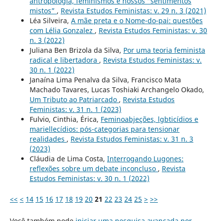
antropologia, feminismos e nossos “sentimentos
mistos”
,
Revista Estudos Feministas: v. 29 n. 3 (2021)
Léa Silveira,
A mãe preta e o Nome-do-pai: questões
com Lélia Gonzalez
,
Revista Estudos Feministas: v. 30
n. 3 (2022)
Juliana Ben Brizola da Silva,
Por uma teoria feminista
radical e libertadora
,
Revista Estudos Feministas: v.
30 n. 1 (2022)
Janaína Lima Penalva da Silva, Francisco Mata
Machado Tavares, Lucas Toshiaki Archangelo Okado,
Um Tributo ao Patriarcado
,
Revista Estudos
Feministas: v. 31 n. 1 (2023)
Fulvio, Cinthia, Érica,
Feminoabjeções, lgbticídios e
mariellecídios: pós-categorias para tensionar
realidades
,
Revista Estudos Feministas: v. 31 n. 3
(2023)
Cláudia de Lima Costa,
Interrogando Lugones:
reflexões sobre um debate inconcluso
,
Revista
Estudos Feministas: v. 30 n. 1 (2022)
<<
<
14
15
16
17
18
19
20
21
22
23
24
25
>
>>
Você também pode
iniciar uma pesquisa avançada por