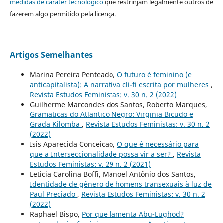
medidas de caráter tecnológico
que restrinjam legalmente outros de
fazerem algo permitido pela licença.
Artigos Semelhantes
Marina Pereira Penteado,
O futuro é feminino (e
anticapitalista): A narrativa cli-fi escrita por mulheres
,
Revista Estudos Feministas: v. 30 n. 2 (2022)
Guilherme Marcondes dos Santos, Roberto Marques,
Gramáticas do Atlântico Negro: Virgínia Bicudo e
Grada Kilomba
,
Revista Estudos Feministas: v. 30 n. 2
(2022)
Isis Aparecida Conceicao,
O que é necessário para
que a Interseccionalidade possa vir a ser?
,
Revista
Estudos Feministas: v. 29 n. 2 (2021)
Leticia Carolina Boffi, Manoel Antônio dos Santos,
Identidade de gênero de homens transexuais à luz de
Paul Preciado
,
Revista Estudos Feministas: v. 30 n. 2
(2022)
Raphael Bispo,
Por que lamenta Abu-Lughod?