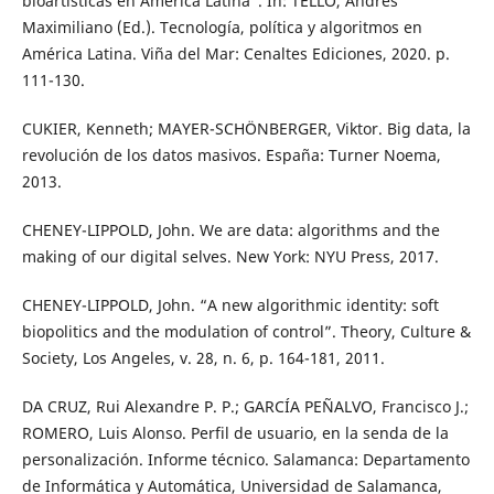
bioartísticas en América Latina”. In: TELLO, Andrés
Maximiliano (Ed.). Tecnología, política y algoritmos en
América Latina. Viña del Mar: Cenaltes Ediciones, 2020. p.
111-130.
CUKIER, Kenneth; MAYER-SCHÖNBERGER, Viktor. Big data, la
revolución de los datos masivos. España: Turner Noema,
2013.
CHENEY-LIPPOLD, John. We are data: algorithms and the
making of our digital selves. New York: NYU Press, 2017.
CHENEY-LIPPOLD, John. “A new algorithmic identity: soft
biopolitics and the modulation of control”. Theory, Culture &
Society, Los Angeles, v. 28, n. 6, p. 164-181, 2011.
DA CRUZ, Rui Alexandre P. P.; GARCÍA PEÑALVO, Francisco J.;
ROMERO, Luis Alonso. Perfil de usuario, en la senda de la
personalización. Informe técnico. Salamanca: Departamento
de Informática y Automática, Universidad de Salamanca,