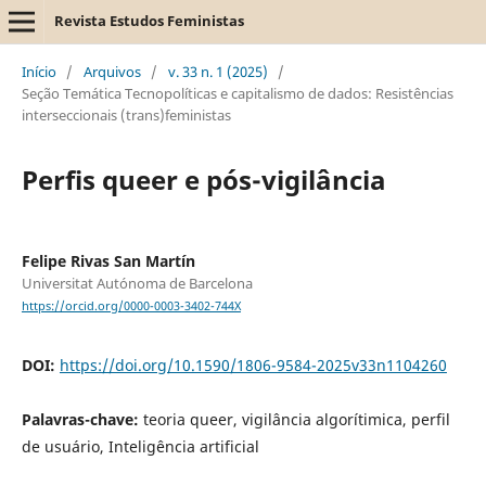
Revista Estudos Feministas
Início
/
Arquivos
/
v. 33 n. 1 (2025)
/
Seção Temática Tecnopolíticas e capitalismo de dados: Resistências
interseccionais (trans)feministas
Perfis queer e pós-vigilância
Felipe Rivas San Martín
Universitat Autónoma de Barcelona
https://orcid.org/0000-0003-3402-744X
DOI:
https://doi.org/10.1590/1806-9584-2025v33n1104260
Palavras-chave:
teoria queer, vigilância algorítimica, perfil
de usuário, Inteligência artificial