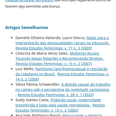
medidas de caráter tecnológico
que restrinjam legalmente outros de
fazerem algo permitido pela licença.
Artigos Semelhantes
Danielle Oliveira Valverde, Lauro Stocco,
Notas para a
interpretação das desigualdades raciais na educação
,
Revista Estudos Feministas: v. 17 n. 3 (2009)
Celecina de Maria Veras Sales,
Mulheres Rurais:
Tecendo Novas Relações e Reconhecendo Direitos
,
Revista Estudos Feministas: v. 15 n. 2 (2007)
Luiz Mello,
Familismo (anti)homossexual e regulação
da cidadania no Brasil
,
Revista Estudos Feministas: v.
14 n. 2 (2006)
Sônia Fátima Schwendler,
A divisão sexual do trabalho
no campo sob a perspectiva da juventude camponesa
,
Revista Estudos Feministas: v. 28 n. 1 (2020)
Suely Gomes Costa,
Proteção social, maternidade
transferida e lutas pela saúde reprodutiva
,
Revista
Estudos Feministas: v. 10 n. 2 (2002)
Ana Inés Mallimaci Barral,
Migraciones y géneros.