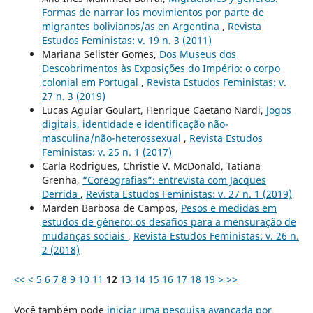
Formas de narrar los movimientos por parte de
migrantes bolivianos/as en Argentina
,
Revista
Estudos Feministas: v. 19 n. 3 (2011)
Mariana Selister Gomes,
Dos Museus dos
Descobrimentos às Exposições do Império: o corpo
colonial em Portugal
,
Revista Estudos Feministas: v.
27 n. 3 (2019)
Lucas Aguiar Goulart, Henrique Caetano Nardi,
Jogos
digitais, identidade e identificação não-
masculina/não-heterossexual
,
Revista Estudos
Feministas: v. 25 n. 1 (2017)
Carla Rodrigues, Christie V. McDonald, Tatiana
Grenha,
“Coreografias”: entrevista com Jacques
Derrida
,
Revista Estudos Feministas: v. 27 n. 1 (2019)
Marden Barbosa de Campos,
Pesos e medidas em
estudos de gênero: os desafios para a mensuração de
mudanças sociais
,
Revista Estudos Feministas: v. 26 n.
2 (2018)
<<
<
5
6
7
8
9
10
11
12
13
14
15
16
17
18
19
>
>>
Você também pode
iniciar uma pesquisa avançada por