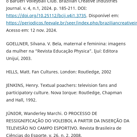
o Barueri Volleyball Club. Brazilian Creative Industries
Journal. v. 4, n.1, 2024. p. 185-211. DOI:
https://doi.org/10.25112/bcij.v4i1.3735
. Disponível em:
https://periodicos.feevale.br/seer/index.php/braziliancreativei
Acesso em: 12 nov. 2024.
GOELLNER, Silvana. V. Bela, maternal e feminina: imagens
da mulher na “Revista Educação Physica”. Ijuí: Editora
Unijuí, 2003.
HILLS, Matt. Fan Cultures. London: Routledge, 2002
JENKINS, Henry. Textual poachers: television fans and
participatory culture. Nova Iorque: Routledge, Chapman
and Hall, 1992.
JÚNIOR, Wanderley Marchi. O PROCESSO DE
RESSIGNIFICAÇÃO DO VOLEIBOL A PARTIR DA INSERÇÃO DA
TELEVISÃO NO CAMPO ESPORTIVO. Revista Brasileira de
Ciências do Esporte, v. 26, n. 2, 2008.