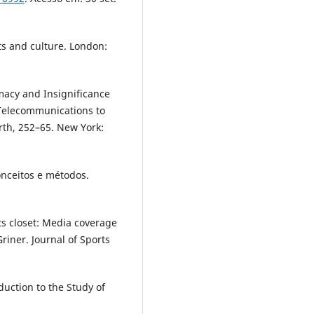
s and culture. London:
macy and Insignificance
 Telecommunications to
rth, 252–65. New York:
nceitos e métodos.
s closet: Media coverage
Griner. Journal of Sports
uction to the Study of
.