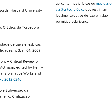
aplicar termos jurídicos ou
medidas d
caráter tecnológico
que restrinjam
ords. Harvard University
legalmente outros de fazerem algo
permitido pela licença.
. O Ethos da Torcedora
lidade de gays e lésbicas
dades, v. 3, n. 04, 2009.
on: A Critical Review of
 Activism, edited by Henry
Transformative Works and
twc.2012.0346
.
o e Subversão da
neiro: Civilização