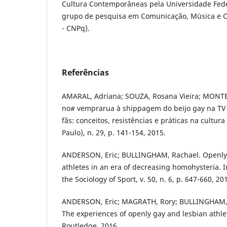
Cultura Contemporâneas pela Universidade Fede
grupo de pesquisa em Comunicação, Música e C
- CNPq).
Referências
AMARAL, Adriana; SOUZA, Rosana Vieira; MONTE
no# vemprarua à shippagem do beijo gay na TV b
fãs: conceitos, resistências e práticas na cultura 
Paulo), n. 29, p. 141-154, 2015.
ANDERSON, Eric; BULLINGHAM, Rachael. Openly 
athletes in an era of decreasing homohysteria. I
the Sociology of Sport, v. 50, n. 6, p. 647-660, 20
ANDERSON, Eric; MAGRATH, Rory; BULLINGHAM, R
The experiences of openly gay and lesbian athlet
Routledge, 2016.