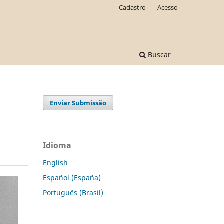
Cadastro
Acesso
Buscar
Enviar Submissão
Idioma
English
Español (España)
Português (Brasil)