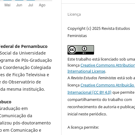
Licença
Copyright (c) 2025 Revista Estudos
Feministas
Federal de Pernambuco
ocial da Universidade
Este trabalho está licenciado sob um
rograma de Pós-Graduação
licença
Creative Commons Attribution
 Coordenação Colegiada
International License
.
es de Ficção Televisiva e
A
Revista Estudos Feministas
está sob 
e do Observatório de
licença
Creative Commons Atribuição 
 da mesma instituição.
Internacional (CC BY 4.0)
que permite
compartilhamento do trabalho com
mbuco
reconhecimento de autoria e publica
-Graduação em
inicial neste periódico.
Comunicação da
ealizou pós-doutoramento
A licença permite:
do em Comunicação e