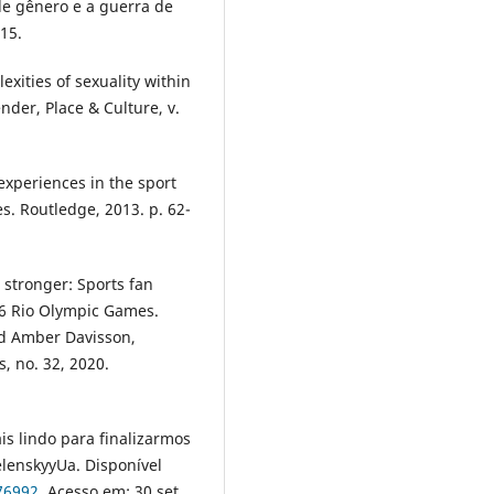
de gênero e a guerra de
015.
xities of sexuality within
nder, Place & Culture, v.
experiences in the sport
es. Routledge, 2013. p. 62-
 stronger: Sports fan
016 Rio Olympic Games.
nd Amber Davisson,
, no. 32, 2020.
 lindo para finalizarmos
ZelenskyyUa. Disponível
76992
. Acesso em: 30 set.