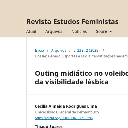
Revista Estudos Feministas
Atual
Arquivos
Notícias
Sobre
Início
/
Arquivos
/
v. 33 n. 2 (2025)
/
Dossiê: Gênero, Esportes e Mídia: tematizações hegemô
Outing midiático no voleib
da visibilidade lésbica
Cecília Almeida Rodrigues Lima
Universidade Federal de Pernambuco
https://orcid.org/0000-0002-9771-0396
Thiago Soares