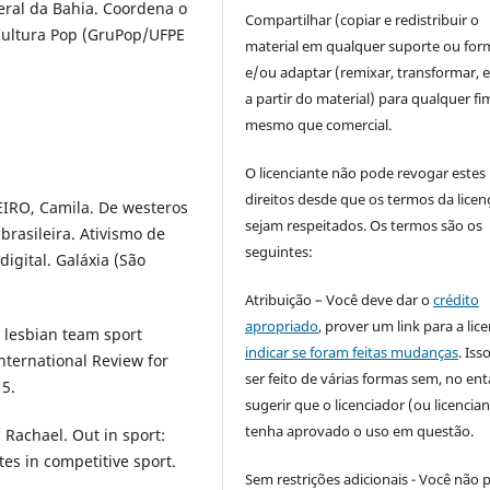
ral da Bahia. Coordena o
Compartilhar (copiar e redistribuir o
ultura Pop (GruPop/UFPE
material em qualquer suporte ou for
e/ou adaptar (remixar, transformar, e 
a partir do material) para qualquer fi
mesmo que comercial.
O licenciante não pode revogar estes
direitos desde que os termos da licen
IRO, Camila. De westeros
sejam respeitados. Os termos são os
rasileira. Ativismo de
seguintes:
digital. Galáxia (São
Atribuição – Você deve dar o
crédito
apropriado
, prover um link para a lic
lesbian team sport
indicar se foram feitas mudanças
. Is
nternational Review for
ser feito de várias formas sem, no ent
15.
sugerir que o licenciador (ou licencian
tenha aprovado o uso em questão.
achael. Out in sport:
es in competitive sport.
Sem restrições adicionais - Você não 