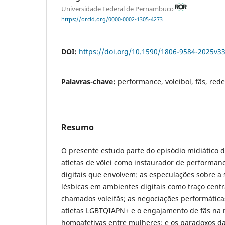
Universidade Federal de Pernambuco
https://orcid.org/0000-0002-1305-4273
DOI:
https://doi.org/10.1590/1806-9584-2025v
Palavras-chave:
performance, voleibol, fãs, redes
Resumo
O presente estudo parte do episódio midiático 
atletas de vôlei como instaurador de performan
digitais que envolvem: as especulações sobre a 
lésbicas em ambientes digitais como traço centr
chamados voleifãs; as negociações performátic
atletas LGBTQIAPN+ e o engajamento de fãs na 
homoafetivas entre mulheres; e os paradoxos da