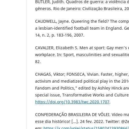
BUTLER, Judith. Quadros de guerra: a violência 
gêneros. Rio de Janeiro: Civilização Brasileira, 2
CAUDWELL, Jayne. Queering the field? The comple
a lesbian-identified football team in England. Ge
14, n. 2, p. 183-196, 2007.
CAVALIER, Elizabeth S. Men at sport: Gay men's 
workplace. In: Sport, masculinities and sexualiti
82.
CHAGAS, Viktor; FONSECA, Vivian. Faster, higher,
activism and mediatized political play in the 2
Fandom and Politics," edited by Ashley Hinck a
special issue, Transformative Works and Cultures
https://doi.org/10.3983/twc.2020.1707
.
CONFEDERAÇÃO BRASILEIRA DE VÔLEI. Vídeo mais
esse dia histórico! [...]. 24 fev. 2022. Twitter: @
em:
https://x.com/volei/status/15807423930866