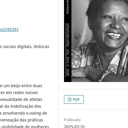
33n2105351
 sociais digitais, lésbicas
de um beijo entre duas
ces em redes sociais
sexualidade de atletas
PDF
al da mobilização dos
as envolvendo o
outing
de
nomeação das práticas
Publicado
 visibilidade de mulheres
2025-07-31