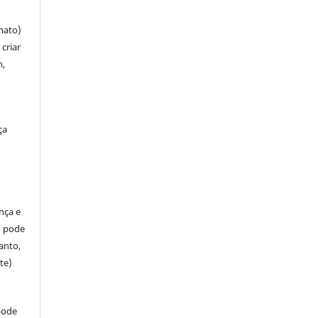
mato)
criar
m,
ça
ença e
so pode
anto,
te)
pode