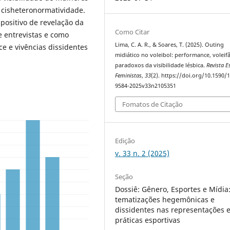
 cisheteronormatividade.
positivo de revelação da
Como Citar
e entrevistas e como
Lima, C. A. R., & Soares, T. (2025). Outing
e e vivências dissidentes
midiático no voleibol: performance, voleifã
paradoxos da visibilidade lésbica.
Revista E
Feministas
,
33
(2). https://doi.org/10.1590/
9584-2025v33n2105351
Fomatos de Citação
Edição
v. 33 n. 2 (2025)
Seção
Dossiê: Gênero, Esportes e Mídia
tematizações hegemônicas e
dissidentes nas representações 
práticas esportivas