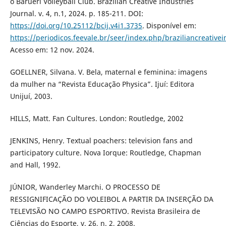
o Barueri Volleyball Club. Brazilian Creative Industries
Journal. v. 4, n.1, 2024. p. 185-211. DOI:
https://doi.org/10.25112/bcij.v4i1.3735
. Disponível em:
https://periodicos.feevale.br/seer/index.php/braziliancreativei
Acesso em: 12 nov. 2024.
GOELLNER, Silvana. V. Bela, maternal e feminina: imagens
da mulher na “Revista Educação Physica”. Ijuí: Editora
Unijuí, 2003.
HILLS, Matt. Fan Cultures. London: Routledge, 2002
JENKINS, Henry. Textual poachers: television fans and
participatory culture. Nova Iorque: Routledge, Chapman
and Hall, 1992.
JÚNIOR, Wanderley Marchi. O PROCESSO DE
RESSIGNIFICAÇÃO DO VOLEIBOL A PARTIR DA INSERÇÃO DA
TELEVISÃO NO CAMPO ESPORTIVO. Revista Brasileira de
Ciências do Esporte, v. 26, n. 2, 2008.