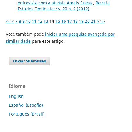
entrevista com a ativista Amets Suess
,
Revista
Estudos Feministas: v. 20 n. 2 (2012)
<<
<
7
8
9
10
11
12
13
14
15
16
17
18
19
20
21
>
>>
Você também pode
iniciar uma pesquisa avançada por
similaridade
para este artigo.
Enviar Submissão
Idioma
English
Español (España)
Português (Brasil)