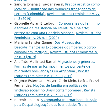
Sandra Johana Silva-Cañaveral,
Prática artística como
local de visibilização das mulheres transgênero de
Pereira (Colômbia)
,
Revista Estudos Feministas: v. 27
n. 3 (2019)
Gabrielle Vivian Bittelbrun,
Corpografias do feminino
e formas de resistência na literatura e na arte:
entrevista com Ana Gabriela Macedo
,
Revista Estudos
Feministas: v. 28 n. 1 (2020)
Mariana Selister Gomes,
Dos Museus dos
Descobrimentos às Exposições do Império: o corpo
colonial em Portugal
,
Revista Estudos Feministas: v.
27 n. 3 (2019)
Ana Inés Mallimaci Barral,
Migraciones y géneros.
Formas de narrar los movimientos por parte de
migrantes bolivianos/as en Argentina
,
Revista
Estudos Feministas: v. 19 n. 3 (2011)
Dagmar Estermann Meyer, Carin Klein, Letícia Prezzi
Fernandes,
Noções de família em políticas de
‘inclusão social’ no Brasil contemporâneo
,
Revista
Estudos Feministas: v. 20 n. 2 (2012)
Berenice Bento,
A Campanha Internacional de Ação
pela Despatologização das Identidades Trans: