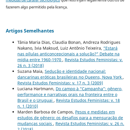
medidas de caráter tecnológico
que restrinjam legalmente outros de
fazerem algo permitido pela licença.
Artigos Semelhantes
Tânia Maria Dias, Claudia Bonan, Andreza Rodrigues
Nakano, Ivia Maksud, Luiz Antônio Teixeira,
“Estará
nas pílulas anticoncepcionais a solução?” Debate na
mídia entre 1960-1970
,
Revista Estudos Feministas: v.
26 n. 3 (2018)
Suzana Maia,
Sedução e identidade nacional:
dançarinas eróticas brasileiras no Queens, Nova York
,
Revista Estudos Feministas: v. 17 n. 3 (2009)
Luciana Hartmann,
Do campo à “Campanha”: gênero,
performance e narrativas orais na fronteira entre o
Brasil e o Uruguai
,
Revista Estudos Feministas: v. 18
n. 1 (2010)
Marden Barbosa de Campos,
Pesos e medidas em
estudos de gênero: os desafios para a mensuração de
mudanças sociais
,
Revista Estudos Feministas: v. 26 n.
2 (2018)