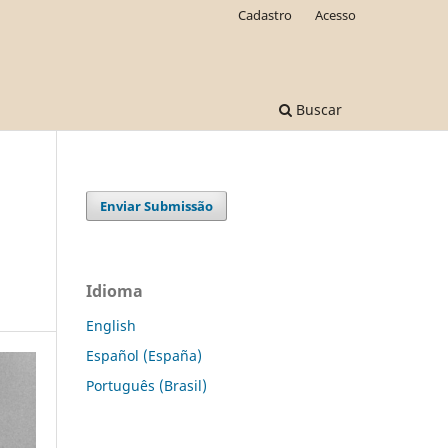
Cadastro
Acesso
Buscar
Enviar Submissão
Idioma
English
Español (España)
Português (Brasil)