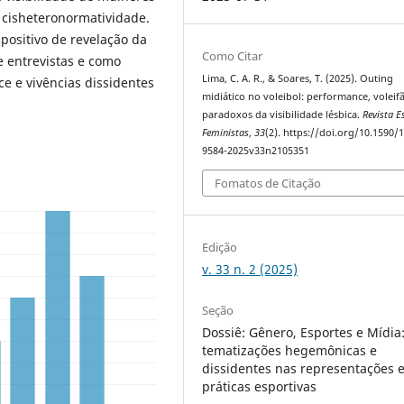
 cisheteronormatividade.
positivo de revelação da
Como Citar
e entrevistas e como
Lima, C. A. R., & Soares, T. (2025). Outing
e e vivências dissidentes
midiático no voleibol: performance, voleifã
paradoxos da visibilidade lésbica.
Revista E
Feministas
,
33
(2). https://doi.org/10.1590/
9584-2025v33n2105351
Fomatos de Citação
Edição
v. 33 n. 2 (2025)
Seção
Dossiê: Gênero, Esportes e Mídia
tematizações hegemônicas e
dissidentes nas representações 
práticas esportivas