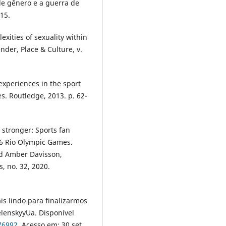
de gênero e a guerra de
015.
xities of sexuality within
nder, Place & Culture, v.
experiences in the sport
es. Routledge, 2013. p. 62-
 stronger: Sports fan
016 Rio Olympic Games.
nd Amber Davisson,
, no. 32, 2020.
 lindo para finalizarmos
ZelenskyyUa. Disponível
76992
. Acesso em: 30 set.