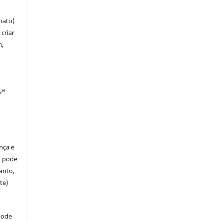
mato)
criar
m,
ça
ença e
so pode
anto,
te)
pode