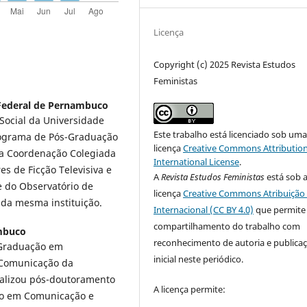
Licença
Copyright (c) 2025 Revista Estudos
Feministas
Federal de Pernambuco
ocial da Universidade
Este trabalho está licenciado sob um
rograma de Pós-Graduação
licença
Creative Commons Attribution
 Coordenação Colegiada
International License
.
es de Ficção Televisiva e
A
Revista Estudos Feministas
está sob 
e do Observatório de
licença
Creative Commons Atribuição 
 da mesma instituição.
Internacional (CC BY 4.0)
que permite
compartilhamento do trabalho com
mbuco
reconhecimento de autoria e publica
-Graduação em
inicial neste periódico.
Comunicação da
ealizou pós-doutoramento
A licença permite:
do em Comunicação e