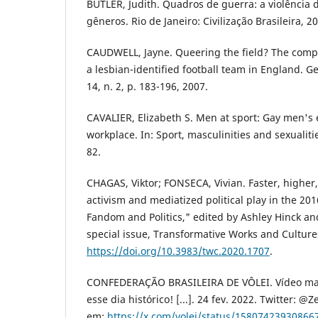
BUTLER, Judith. Quadros de guerra: a violência 
gêneros. Rio de Janeiro: Civilização Brasileira, 2
CAUDWELL, Jayne. Queering the field? The comple
a lesbian-identified football team in England. Ge
14, n. 2, p. 183-196, 2007.
CAVALIER, Elizabeth S. Men at sport: Gay men's 
workplace. In: Sport, masculinities and sexualiti
82.
CHAGAS, Viktor; FONSECA, Vivian. Faster, higher,
activism and mediatized political play in the 2
Fandom and Politics," edited by Ashley Hinck a
special issue, Transformative Works and Cultures
https://doi.org/10.3983/twc.2020.1707
.
CONFEDERAÇÃO BRASILEIRA DE VÔLEI. Vídeo mais
esse dia histórico! [...]. 24 fev. 2022. Twitter: @
em:
https://x.com/volei/status/15807423930866