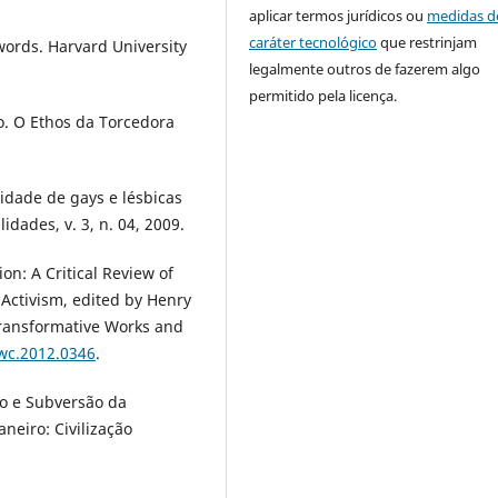
aplicar termos jurídicos ou
medidas d
caráter tecnológico
que restrinjam
ords. Harvard University
legalmente outros de fazerem algo
permitido pela licença.
. O Ethos da Torcedora
lidade de gays e lésbicas
dades, v. 3, n. 04, 2009.
on: A Critical Review of
 Activism, edited by Henry
Transformative Works and
twc.2012.0346
.
o e Subversão da
neiro: Civilização