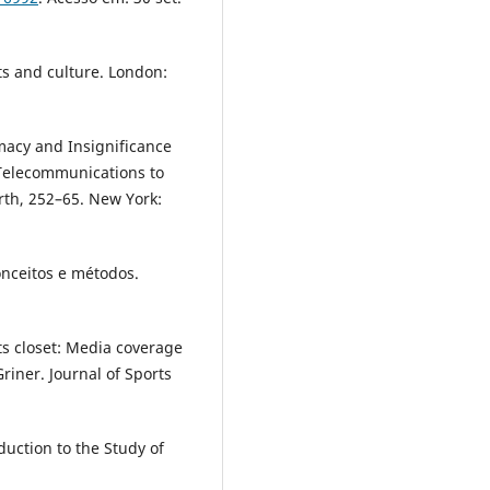
s and culture. London:
macy and Insignificance
 Telecommunications to
rth, 252–65. New York:
nceitos e métodos.
s closet: Media coverage
Griner. Journal of Sports
uction to the Study of
.