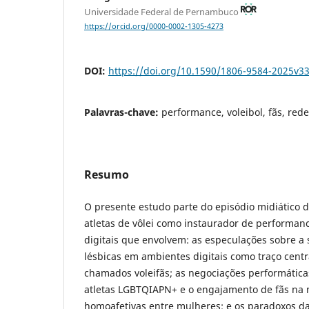
Universidade Federal de Pernambuco
https://orcid.org/0000-0002-1305-4273
DOI:
https://doi.org/10.1590/1806-9584-2025v
Palavras-chave:
performance, voleibol, fãs, redes
Resumo
O presente estudo parte do episódio midiático 
atletas de vôlei como instaurador de performan
digitais que envolvem: as especulações sobre a 
lésbicas em ambientes digitais como traço centr
chamados voleifãs; as negociações performátic
atletas LGBTQIAPN+ e o engajamento de fãs na 
homoafetivas entre mulheres; e os paradoxos da