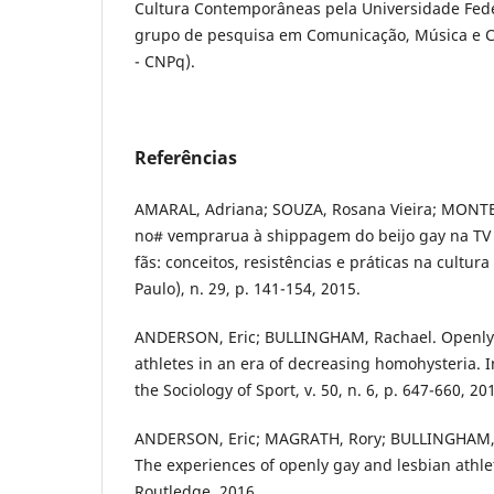
Cultura Contemporâneas pela Universidade Fede
grupo de pesquisa em Comunicação, Música e C
- CNPq).
Referências
AMARAL, Adriana; SOUZA, Rosana Vieira; MONTE
no# vemprarua à shippagem do beijo gay na TV b
fãs: conceitos, resistências e práticas na cultura 
Paulo), n. 29, p. 141-154, 2015.
ANDERSON, Eric; BULLINGHAM, Rachael. Openly 
athletes in an era of decreasing homohysteria. I
the Sociology of Sport, v. 50, n. 6, p. 647-660, 20
ANDERSON, Eric; MAGRATH, Rory; BULLINGHAM, R
The experiences of openly gay and lesbian athlet
Routledge, 2016.