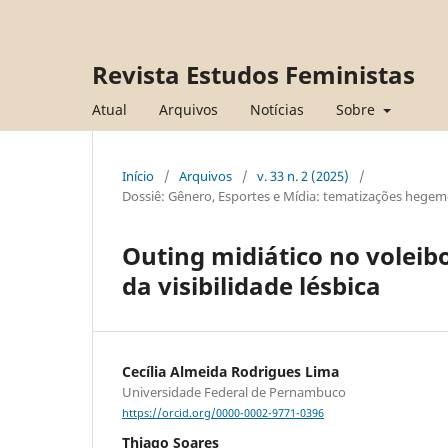
Revista Estudos Feministas
Atual
Arquivos
Notícias
Sobre
Início
/
Arquivos
/
v. 33 n. 2 (2025)
/
Dossiê: Gênero, Esportes e Mídia: tematizações hegemô
Outing midiático no voleib
da visibilidade lésbica
Cecília Almeida Rodrigues Lima
Universidade Federal de Pernambuco
https://orcid.org/0000-0002-9771-0396
Thiago Soares