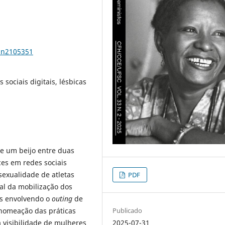
33n2105351
 sociais digitais, lésbicas
de um beijo entre duas
ces em redes sociais
sexualidade de atletas
PDF
al da mobilização dos
as envolvendo o
outing
de
nomeação das práticas
Publicado
 visibilidade de mulheres
2025-07-31