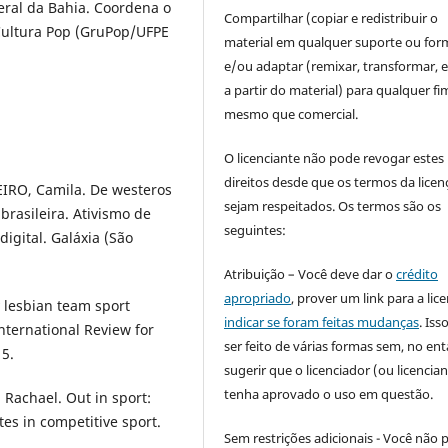
ral da Bahia. Coordena o
Compartilhar (copiar e redistribuir o
ultura Pop (GruPop/UFPE
material em qualquer suporte ou for
e/ou adaptar (remixar, transformar, e 
a partir do material) para qualquer fi
mesmo que comercial.
O licenciante não pode revogar estes
direitos desde que os termos da licen
IRO, Camila. De westeros
sejam respeitados. Os termos são os
rasileira. Ativismo de
seguintes:
digital. Galáxia (São
Atribuição – Você deve dar o
crédito
apropriado
, prover um link para a lic
lesbian team sport
indicar se foram feitas mudanças
. Is
nternational Review for
ser feito de várias formas sem, no ent
15.
sugerir que o licenciador (ou licencian
tenha aprovado o uso em questão.
achael. Out in sport:
es in competitive sport.
Sem restrições adicionais - Você não 