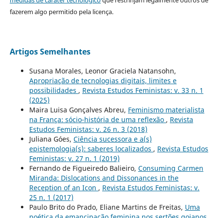
medidas de caráter tecnológico
que restrinjam legalmente outros de
fazerem algo permitido pela licença.
Artigos Semelhantes
Susana Morales, Leonor Graciela Natansohn,
Apropriação de tecnologias digitais, limites e
possibilidades
,
Revista Estudos Feministas: v. 33 n. 1
(2025)
Maira Luisa Gonçalves Abreu,
Feminismo materialista
na França: sócio-história de uma reflexão
,
Revista
Estudos Feministas: v. 26 n. 3 (2018)
Juliana Góes,
Ciência sucessora e a(s)
epistemologia(s): saberes localizados
,
Revista Estudos
Feministas: v. 27 n. 1 (2019)
Fernando de Figueiredo Balieiro,
Consuming Carmen
Miranda: Dislocations and Dissonances in the
Reception of an Icon
,
Revista Estudos Feministas: v.
25 n. 1 (2017)
Paulo Brito do Prado, Eliane Martins de Freitas,
Uma
poética da emancipação feminina nos sertões goianos