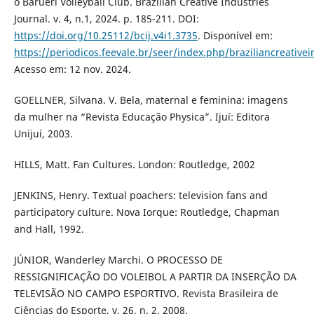
o Barueri Volleyball Club. Brazilian Creative Industries
Journal. v. 4, n.1, 2024. p. 185-211. DOI:
https://doi.org/10.25112/bcij.v4i1.3735
. Disponível em:
https://periodicos.feevale.br/seer/index.php/braziliancreativei
Acesso em: 12 nov. 2024.
GOELLNER, Silvana. V. Bela, maternal e feminina: imagens
da mulher na “Revista Educação Physica”. Ijuí: Editora
Unijuí, 2003.
HILLS, Matt. Fan Cultures. London: Routledge, 2002
JENKINS, Henry. Textual poachers: television fans and
participatory culture. Nova Iorque: Routledge, Chapman
and Hall, 1992.
JÚNIOR, Wanderley Marchi. O PROCESSO DE
RESSIGNIFICAÇÃO DO VOLEIBOL A PARTIR DA INSERÇÃO DA
TELEVISÃO NO CAMPO ESPORTIVO. Revista Brasileira de
Ciências do Esporte, v. 26, n. 2, 2008.