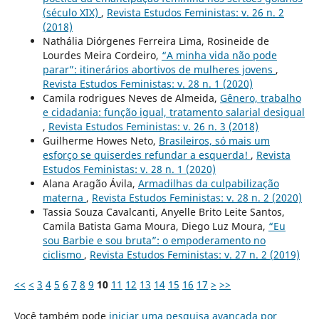
(século XIX)
,
Revista Estudos Feministas: v. 26 n. 2
(2018)
Nathália Diórgenes Ferreira Lima, Rosineide de
Lourdes Meira Cordeiro,
“A minha vida não pode
parar”: itinerários abortivos de mulheres jovens
,
Revista Estudos Feministas: v. 28 n. 1 (2020)
Camila rodrigues Neves de Almeida,
Gênero, trabalho
e cidadania: função igual, tratamento salarial desigual
,
Revista Estudos Feministas: v. 26 n. 3 (2018)
Guilherme Howes Neto,
Brasileiros, só mais um
esforço se quiserdes refundar a esquerda!
,
Revista
Estudos Feministas: v. 28 n. 1 (2020)
Alana Aragão Ávila,
Armadilhas da culpabilização
materna
,
Revista Estudos Feministas: v. 28 n. 2 (2020)
Tassia Souza Cavalcanti, Anyelle Brito Leite Santos,
Camila Batista Gama Moura, Diego Luz Moura,
“Eu
sou Barbie e sou bruta”: o empoderamento no
ciclismo
,
Revista Estudos Feministas: v. 27 n. 2 (2019)
<<
<
3
4
5
6
7
8
9
10
11
12
13
14
15
16
17
>
>>
Você também pode
iniciar uma pesquisa avançada por