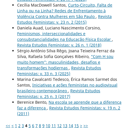
Cecília MacDowell Santos,
Curto-Circuito, Falta de
Linha ou na Linha? Redes de Enfrentamento à
Violência Contra Mulheres em São Paulo
,
Revista
Estudos Feministas: v. 23 n. 2 (2015)
Daniela Auad, Luciano Nascimento Corsino,
Feminismos, interseccionalidades e
consubstancialidades na Educação Física Escolar
,
Revista Estudos Feministas: v. 26 n. 1 (2018)
Sérgio Antônio Silva Rêgo, Joana Teixeira Ferraz da
Silva, Rafaela Sofia Gonçalves Ribeiro,
“Com H sou
muito homem”: masculinidades, desafios e
transformações hodiernas
,
Revista Estudos
Feministas: v. 33 n. 3 (2025)
Marina Cavalcanti Tedesco, Érica Ramos Sarmet dos
Santos,
Iniciativas e ações feministas no audiovisual
brasileiro contemporâneo
,
Revista Estudos
Feministas: v. 25 n. 3 (2017)
Berenice Bento,
Na escola se aprende que a diferença
faz a diferença
,
Revista Estudos Feministas: v. 19 n. 2
(2011)
<<
<
1
2
3
4
5
6
7
8
9
10
11
12
13
14
15
>
>>