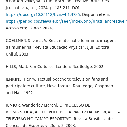
o Barueri Volleyball Club. Brazilian Creative Industries
Journal. v. 4, n.1, 2024. p. 185-211. DOI:
https://doi.org/10.25112/bcij.v4i1.3735
. Disponível em:
https://periodicos.feevale.br/seer/index.php/braziliancreativei
Acesso em: 12 nov. 2024.
GOELLNER, Silvana. V. Bela, maternal e feminina: imagens
da mulher na “Revista Educação Physica”. Ijuí: Editora
Unijuí, 2003.
HILLS, Matt. Fan Cultures. London: Routledge, 2002
JENKINS, Henry. Textual poachers: television fans and
participatory culture. Nova Iorque: Routledge, Chapman
and Hall, 1992.
JÚNIOR, Wanderley Marchi. O PROCESSO DE
RESSIGNIFICAÇÃO DO VOLEIBOL A PARTIR DA INSERÇÃO DA
TELEVISÃO NO CAMPO ESPORTIVO. Revista Brasileira de
Ciências do Esporte, v. 26, n. 2, 2008.