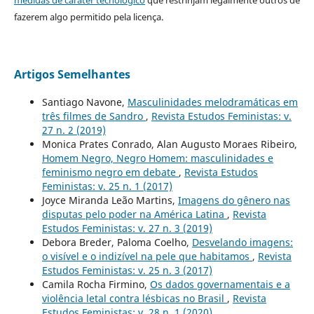
medidas de caráter tecnológico
que restrinjam legalmente outros de
fazerem algo permitido pela licença.
Artigos Semelhantes
Santiago Navone,
Masculinidades melodramáticas em
três filmes de Sandro
,
Revista Estudos Feministas: v.
27 n. 2 (2019)
Monica Prates Conrado, Alan Augusto Moraes Ribeiro,
Homem Negro, Negro Homem: masculinidades e
feminismo negro em debate
,
Revista Estudos
Feministas: v. 25 n. 1 (2017)
Joyce Miranda Leão Martins,
Imagens do gênero nas
disputas pelo poder na América Latina
,
Revista
Estudos Feministas: v. 27 n. 3 (2019)
Debora Breder, Paloma Coelho,
Desvelando imagens:
o visível e o indizível na pele que habitamos
,
Revista
Estudos Feministas: v. 25 n. 3 (2017)
Camila Rocha Firmino,
Os dados governamentais e a
violência letal contra lésbicas no Brasil
,
Revista
Estudos Feministas: v. 28 n. 1 (2020)