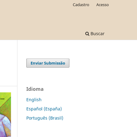
Cadastro
Acesso
Buscar
Enviar Submissão
Idioma
English
Español (España)
Português (Brasil)