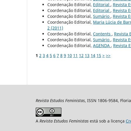
Coordenação Editorial,
Editorial
,
Revista E
Coordenação Editorial,
Editorial
,
Revista E
Coordenação Editorial,
Sumário
,
Revista E
Coordenação Editorial,
Maria Lúcia de Bar
2 (2011)
Coordenação Editorial,
Contents
,
Revista 
Coordenação Editorial,
Sumário
,
Revista E
Coordenação Editorial,
AGENDA
,
Revista E
1
2
3
4
5
6
7
8
9
10
11
12
13
14
15
>
>>
Revista Estudos Feministas
, ISSN 1806-9584, Floria
A
Revista Estudos Feministas
está sob a licença
Cr