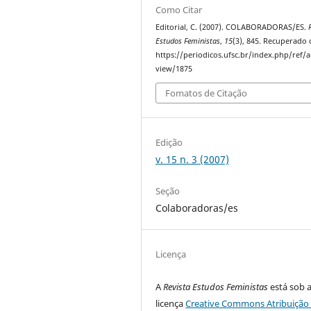
Como Citar
Editorial, C. (2007). COLABORADORAS/ES.
Estudos Feministas
,
15
(3), 845. Recuperado 
https://periodicos.ufsc.br/index.php/ref/ar
view/1875
Fomatos de Citação
Edição
v. 15 n. 3 (2007)
Seção
Colaboradoras/es
Licença
A
Revista Estudos Feministas
está sob 
licença
Creative Commons Atribuição 