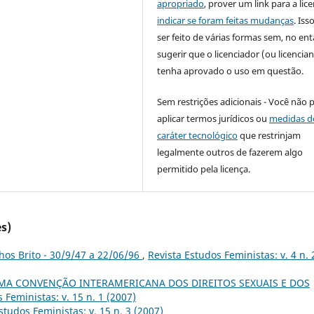
apropriado
, prover um link para a lic
indicar se foram feitas mudanças
. Is
ser feito de várias formas sem, no ent
sugerir que o licenciador (ou licencian
tenha aprovado o uso em questão.
Sem restrições adicionais - Você não 
aplicar termos jurídicos ou
medidas d
caráter tecnológico
que restrinjam
legalmente outros de fazerem algo
permitido pela licença.
s)
hos Brito - 30/9/47 a 22/06/96
,
Revista Estudos Feministas: v. 4 n. 
MA CONVENÇÃO INTERAMERICANA DOS DIREITOS SEXUAIS E DOS
 Feministas: v. 15 n. 1 (2007)
studos Feministas: v. 15 n. 3 (2007)