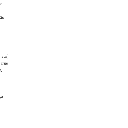
 o
ção
mato)
criar
m,
ça