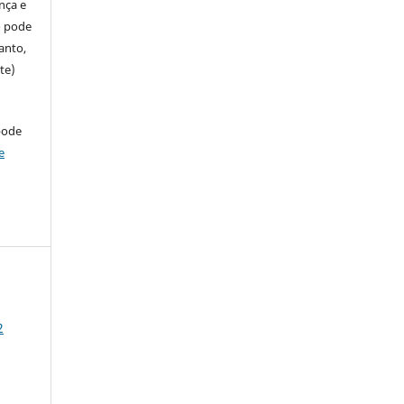
ença e
so pode
anto,
te)
pode
e
2