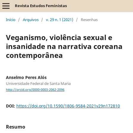
Revista Estudos Feministas
Início
/
Arquivos
/
v. 29 n. 1 (2021)
/
Resenhas
Veganismo, violência sexual e
insanidade na narrativa coreana
contemporânea
Anselmo Peres Alós
Universidade Federal de Santa Maria
http://orcid.org/0000-0003-2062-2096
DOI:
https://doi.org/10.1590/1806-9584-2021v29n172810
Resumo