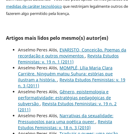
medidas de caráter tecnológico
que restrinjam legalmente outros de
fazerem algo permitido pela licença.
Artigos mais lidos pelo mesmo(s) autor(es)
Anselmo Peres Alós,
EVARISTO, Conceição. Poemas da
recordação e outros movimentos
,
Revista Estudos
Feministas: v. 19 n. 1 (2011)
Anselmo Peres Alós,
MOMPLÉ, Lília Maria Clara
Carrière. Ninguém matou Suhura: estórias que
ilustram a história.
,
Revista Estudos Feministas: v. 19
n. 3 (2011)
Anselmo Peres Alós,
Gênero, epistemologia e
performatividade: estratégias pedagógicas de
subversão
,
Revista Estudos Feministas: v. 19 n. 2
(2011)
Anselmo Peres Alós,
Narrativas da sexualidade:
Pressupostos para uma poética queer
,
Revista
Estudos Feministas: v. 18 n. 3 (2010)
Anselmo Peres Alós,
Traduzir o queer: uma opção