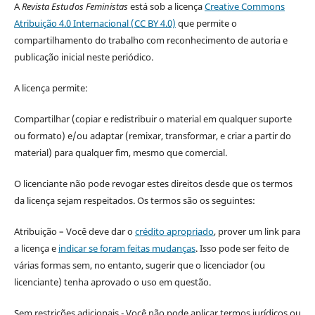
A
Revista Estudos Feministas
está sob a licença
Creative Commons
Atribuição 4.0 Internacional (CC BY 4.0)
que permite o
compartilhamento do trabalho com reconhecimento de autoria e
publicação inicial neste periódico.
A licença permite:
Compartilhar (copiar e redistribuir o material em qualquer suporte
ou formato) e/ou adaptar (remixar, transformar, e criar a partir do
material) para qualquer fim, mesmo que comercial.
O licenciante não pode revogar estes direitos desde que os termos
da licença sejam respeitados. Os termos são os seguintes:
Atribuição – Você deve dar o
crédito apropriado
, prover um link para
a licença e
indicar se foram feitas mudanças
. Isso pode ser feito de
várias formas sem, no entanto, sugerir que o licenciador (ou
licenciante) tenha aprovado o uso em questão.
Sem restrições adicionais - Você não pode aplicar termos jurídicos ou