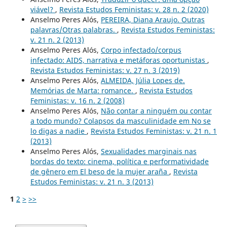
viável?
,
Revista Estudos Feministas: v. 28 n. 2 (2020)
Anselmo Peres Alós,
PEREIRA, Diana Araujo. Outras
palavras/Otras palabras.
,
Revista Estudos Feministas:
v. 21 n. 2 (2013)
Anselmo Peres Alós,
Corpo infectado/corpus
infectado: AIDS, narrativa e metáforas oportunistas
,
Revista Estudos Feministas: v. 27 n. 3 (2019)
Anselmo Peres Alós,
ALMEIDA, Júlia Lopes de.
Memórias de Marta: romance.
,
Revista Estudos
Feministas: v. 16 n. 2 (2008)
Anselmo Peres Alós,
Não contar a ninguém ou contar
a todo mundo? Colapsos da masculinidade em No se
lo digas a nadie
,
Revista Estudos Feministas: v. 21 n. 1
(2013)
Anselmo Peres Alós,
Sexualidades marginais nas
bordas do texto: cinema, política e performatividade
de gênero em El beso de la mujer araña
,
Revista
Estudos Feministas: v. 21 n. 3 (2013)
1
2
>
>>