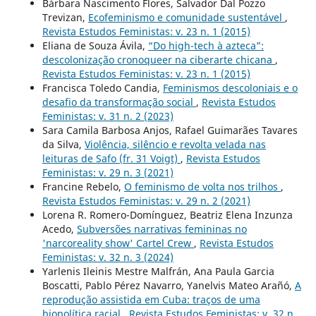
Bárbara Nascimento Flores, Salvador Dal Pozzo
Trevizan,
Ecofeminismo e comunidade sustentável
,
Revista Estudos Feministas: v. 23 n. 1 (2015)
Eliana de Souza Ávila,
“Do high-tech à azteca”:
descolonização cronoqueer na ciberarte chicana
,
Revista Estudos Feministas: v. 23 n. 1 (2015)
Francisca Toledo Candia,
Feminismos descoloniais e o
desafio da transformação social
,
Revista Estudos
Feministas: v. 31 n. 2 (2023)
Sara Camila Barbosa Anjos, Rafael Guimarães Tavares
da Silva,
Violência, silêncio e revolta velada nas
leituras de Safo (fr. 31 Voigt)
,
Revista Estudos
Feministas: v. 29 n. 3 (2021)
Francine Rebelo,
O feminismo de volta nos trilhos
,
Revista Estudos Feministas: v. 29 n. 2 (2021)
Lorena R. Romero-Domínguez, Beatriz Elena Inzunza
Acedo,
Subversões narrativas femininas no
'narcoreality show' Cartel Crew
,
Revista Estudos
Feministas: v. 32 n. 3 (2024)
Yarlenis Ileinis Mestre Malfrán, Ana Paula Garcia
Boscatti, Pablo Pérez Navarro, Yanelvis Mateo Arañó,
A
reprodução assistida em Cuba: traços de uma
biopolítica racial
,
Revista Estudos Feministas: v. 32 n.