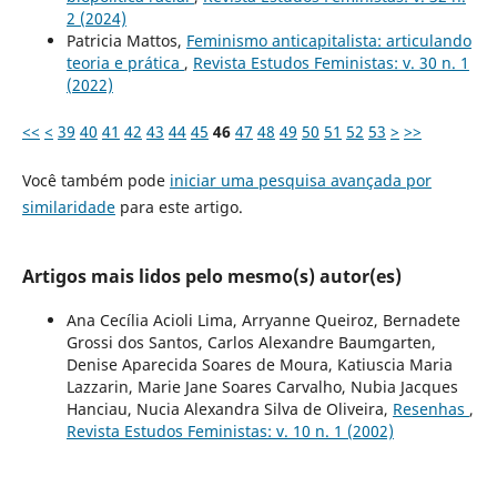
2 (2024)
Patricia Mattos,
Feminismo anticapitalista: articulando
teoria e prática
,
Revista Estudos Feministas: v. 30 n. 1
(2022)
<<
<
39
40
41
42
43
44
45
46
47
48
49
50
51
52
53
>
>>
Você também pode
iniciar uma pesquisa avançada por
similaridade
para este artigo.
Artigos mais lidos pelo mesmo(s) autor(es)
Ana Cecília Acioli Lima, Arryanne Queiroz, Bernadete
Grossi dos Santos, Carlos Alexandre Baumgarten,
Denise Aparecida Soares de Moura, Katiuscia Maria
Lazzarin, Marie Jane Soares Carvalho, Nubia Jacques
Hanciau, Nucia Alexandra Silva de Oliveira,
Resenhas
,
Revista Estudos Feministas: v. 10 n. 1 (2002)