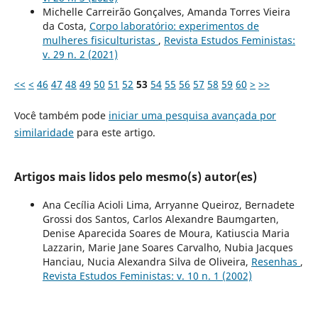
Michelle Carreirão Gonçalves, Amanda Torres Vieira
da Costa,
Corpo laboratório: experimentos de
mulheres fisiculturistas
,
Revista Estudos Feministas:
v. 29 n. 2 (2021)
<<
<
46
47
48
49
50
51
52
53
54
55
56
57
58
59
60
>
>>
Você também pode
iniciar uma pesquisa avançada por
similaridade
para este artigo.
Artigos mais lidos pelo mesmo(s) autor(es)
Ana Cecília Acioli Lima, Arryanne Queiroz, Bernadete
Grossi dos Santos, Carlos Alexandre Baumgarten,
Denise Aparecida Soares de Moura, Katiuscia Maria
Lazzarin, Marie Jane Soares Carvalho, Nubia Jacques
Hanciau, Nucia Alexandra Silva de Oliveira,
Resenhas
,
Revista Estudos Feministas: v. 10 n. 1 (2002)