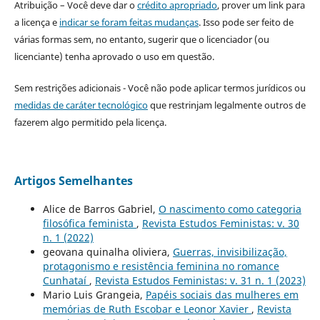
Atribuição – Você deve dar o
crédito apropriado
, prover um link para
a licença e
indicar se foram feitas mudanças
. Isso pode ser feito de
várias formas sem, no entanto, sugerir que o licenciador (ou
licenciante) tenha aprovado o uso em questão.
Sem restrições adicionais - Você não pode aplicar termos jurídicos ou
medidas de caráter tecnológico
que restrinjam legalmente outros de
fazerem algo permitido pela licença.
Artigos Semelhantes
Alice de Barros Gabriel,
O nascimento como categoria
filosófica feminista
,
Revista Estudos Feministas: v. 30
n. 1 (2022)
geovana quinalha oliviera,
Guerras, invisibilização,
protagonismo e resistência feminina no romance
Cunhataí
,
Revista Estudos Feministas: v. 31 n. 1 (2023)
Mario Luis Grangeia,
Papéis sociais das mulheres em
memórias de Ruth Escobar e Leonor Xavier
,
Revista