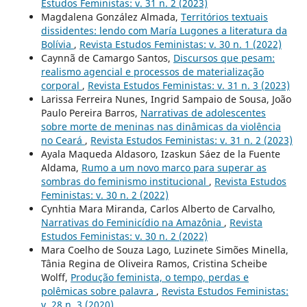
Estudos Feministas: v. 31 n. 2 (2023)
Magdalena González Almada,
Territórios textuais
dissidentes: lendo com María Lugones a literatura da
Bolívia
,
Revista Estudos Feministas: v. 30 n. 1 (2022)
Caynnã de Camargo Santos,
Discursos que pesam:
realismo agencial e processos de materialização
corporal
,
Revista Estudos Feministas: v. 31 n. 3 (2023)
Larissa Ferreira Nunes, Ingrid Sampaio de Sousa, João
Paulo Pereira Barros,
Narrativas de adolescentes
sobre morte de meninas nas dinâmicas da violência
no Ceará
,
Revista Estudos Feministas: v. 31 n. 2 (2023)
Ayala Maqueda Aldasoro, Izaskun Sáez de la Fuente
Aldama,
Rumo a um novo marco para superar as
sombras do feminismo institucional
,
Revista Estudos
Feministas: v. 30 n. 2 (2022)
Cynhtia Mara Miranda, Carlos Alberto de Carvalho,
Narrativas do Feminicídio na Amazônia
,
Revista
Estudos Feministas: v. 30 n. 2 (2022)
Mara Coelho de Souza Lago, Luzinete Simões Minella,
Tânia Regina de Oliveira Ramos, Cristina Scheibe
Wolff,
Produção feminista, o tempo, perdas e
polêmicas sobre palavra
,
Revista Estudos Feministas:
v. 28 n. 3 (2020)