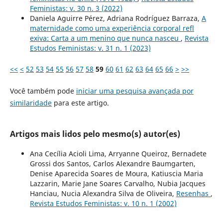
Feministas: v. 30 n. 3 (2022)
Daniela Aguirre Pérez, Adriana Rodríguez Barraza,
A
maternidade como uma experiência corporal refl
exiva: Carta a um menino que nunca nasceu
,
Revista
Estudos Feministas: v. 31 n. 1 (2023)
<<
<
52
53
54
55
56
57
58
59
60
61
62
63
64
65
66
>
>>
Você também pode
iniciar uma pesquisa avançada por
similaridade
para este artigo.
Artigos mais lidos pelo mesmo(s) autor(es)
Ana Cecília Acioli Lima, Arryanne Queiroz, Bernadete
Grossi dos Santos, Carlos Alexandre Baumgarten,
Denise Aparecida Soares de Moura, Katiuscia Maria
Lazzarin, Marie Jane Soares Carvalho, Nubia Jacques
Hanciau, Nucia Alexandra Silva de Oliveira,
Resenhas
,
Revista Estudos Feministas: v. 10 n. 1 (2002)