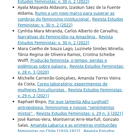
Estudos Feministas: v. 30 n. 2 (2022)
Ayala Maqueda Aldasoro, Izaskun Sáez de la Fuente
Aldama,
Rumo a um novo marco para superar as
sombras do feminismo institucional
,
Revista Estudos
Feministas: v. 30 n. 2 (2022)
Cynhtia Mara Miranda, Carlos Alberto de Carvalho,
Narrativas do Feminicídio na Amazônia
,
Revista
Estudos Feministas: v. 30 n. 2 (2022)
Mara Coelho de Souza Lago, Luzinete Simões Minella,
Tânia Regina de Oliveira Ramos, Cristina Scheibe
Wolff,
Produção feminista, o tempo, perdas e
polêmicas sobre palavra
,
Revista Estudos Feministas:
v. 28 n. 3 (2020)
Michelle Carreirão Gonçalves, Amanda Torres Vieira
da Costa,
Corpo laboratório: experimentos de
mulheres fisiculturistas
,
Revista Estudos Feministas:
v. 29 n. 2 (2021)
Raphael Bispo,
Por que lamenta Abu-Lughod?
antropologia, feminismos e nossos “sentimentos
mistos”
,
Revista Estudos Feministas: v. 29 n. 3 (2021)
José Ramos-Vera, Montserrat Arre-Marfull, Gonzalo
Salas,
Amanda Labarca e as primeiras instituições
feministas no Chile (1910-1922)
,
Revista Estudos