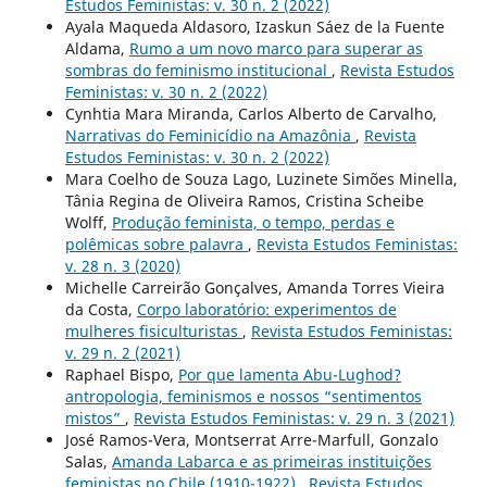
Estudos Feministas: v. 30 n. 2 (2022)
Ayala Maqueda Aldasoro, Izaskun Sáez de la Fuente
Aldama,
Rumo a um novo marco para superar as
sombras do feminismo institucional
,
Revista Estudos
Feministas: v. 30 n. 2 (2022)
Cynhtia Mara Miranda, Carlos Alberto de Carvalho,
Narrativas do Feminicídio na Amazônia
,
Revista
Estudos Feministas: v. 30 n. 2 (2022)
Mara Coelho de Souza Lago, Luzinete Simões Minella,
Tânia Regina de Oliveira Ramos, Cristina Scheibe
Wolff,
Produção feminista, o tempo, perdas e
polêmicas sobre palavra
,
Revista Estudos Feministas:
v. 28 n. 3 (2020)
Michelle Carreirão Gonçalves, Amanda Torres Vieira
da Costa,
Corpo laboratório: experimentos de
mulheres fisiculturistas
,
Revista Estudos Feministas:
v. 29 n. 2 (2021)
Raphael Bispo,
Por que lamenta Abu-Lughod?
antropologia, feminismos e nossos “sentimentos
mistos”
,
Revista Estudos Feministas: v. 29 n. 3 (2021)
José Ramos-Vera, Montserrat Arre-Marfull, Gonzalo
Salas,
Amanda Labarca e as primeiras instituições
feministas no Chile (1910-1922)
,
Revista Estudos