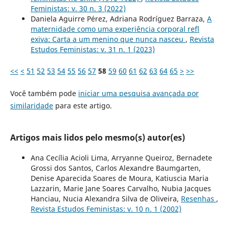
Feministas: v. 30 n. 3 (2022)
Daniela Aguirre Pérez, Adriana Rodríguez Barraza,
A
maternidade como uma experiência corporal refl
exiva: Carta a um menino que nunca nasceu
,
Revista
Estudos Feministas: v. 31 n. 1 (2023)
<<
<
51
52
53
54
55
56
57
58
59
60
61
62
63
64
65
>
>>
Você também pode
iniciar uma pesquisa avançada por
similaridade
para este artigo.
Artigos mais lidos pelo mesmo(s) autor(es)
Ana Cecília Acioli Lima, Arryanne Queiroz, Bernadete
Grossi dos Santos, Carlos Alexandre Baumgarten,
Denise Aparecida Soares de Moura, Katiuscia Maria
Lazzarin, Marie Jane Soares Carvalho, Nubia Jacques
Hanciau, Nucia Alexandra Silva de Oliveira,
Resenhas
,
Revista Estudos Feministas: v. 10 n. 1 (2002)