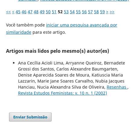
<<
<
45
46
47
48
49
50
51
52
53
54
55
56
57
58
59
>
>>
Você também pode
iniciar uma pesquisa avançada por
similaridade
para este artigo.
Artigos mais lidos pelo mesmo(s) autor(es)
Ana Cecília Acioli Lima, Arryanne Queiroz, Bernadete
Grossi dos Santos, Carlos Alexandre Baumgarten,
Denise Aparecida Soares de Moura, Katiuscia Maria
Lazzarin, Marie Jane Soares Carvalho, Nubia Jacques
Hanciau, Nucia Alexandra Silva de Oliveira,
Resenhas
,
Revista Estudos Feministas: v. 10 n. 1 (2002)
Enviar Submissão