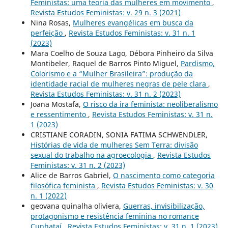
Feministas: uma teoria das mulheres em movimento
,
Revista Estudos Feministas: v. 29 n. 3 (2021)
Nina Rosas,
Mulheres evangélicas em busca da
perfeição
,
Revista Estudos Feministas: v. 31 n. 1
(2023)
Mara Coelho de Souza Lago, Débora Pinheiro da Silva
Montibeler, Raquel de Barros Pinto Miguel,
Pardismo,
Colorismo e a “Mulher Brasileira”: produção da
identidade racial de mulheres negras de pele clara
,
Revista Estudos Feministas: v. 31 n. 2 (2023)
Joana Mostafa,
O risco da ira feminista: neoliberalismo
e ressentimento
,
Revista Estudos Feministas: v. 31 n.
1 (2023)
CRISTIANE CORADIN, SONIA FATIMA SCHWENDLER,
Histórias de vida de mulheres Sem Terra: divisão
sexual do trabalho na agroecologia
,
Revista Estudos
Feministas: v. 31 n. 2 (2023)
Alice de Barros Gabriel,
O nascimento como categoria
filosófica feminista
,
Revista Estudos Feministas: v. 30
n. 1 (2022)
geovana quinalha oliviera,
Guerras, invisibilização,
protagonismo e resistência feminina no romance
Cunhataí
,
Revista Estudos Feministas: v. 31 n. 1 (2023)