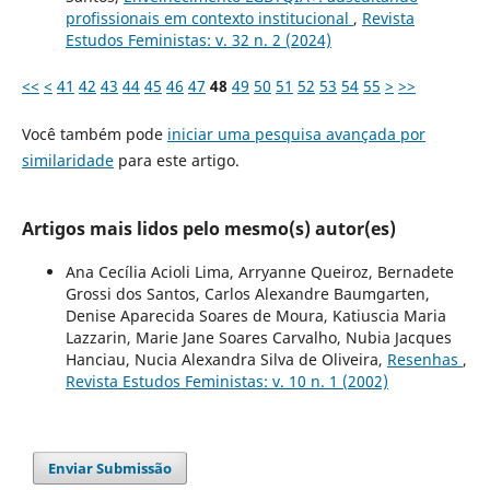
profissionais em contexto institucional
,
Revista
Estudos Feministas: v. 32 n. 2 (2024)
<<
<
41
42
43
44
45
46
47
48
49
50
51
52
53
54
55
>
>>
Você também pode
iniciar uma pesquisa avançada por
similaridade
para este artigo.
Artigos mais lidos pelo mesmo(s) autor(es)
Ana Cecília Acioli Lima, Arryanne Queiroz, Bernadete
Grossi dos Santos, Carlos Alexandre Baumgarten,
Denise Aparecida Soares de Moura, Katiuscia Maria
Lazzarin, Marie Jane Soares Carvalho, Nubia Jacques
Hanciau, Nucia Alexandra Silva de Oliveira,
Resenhas
,
Revista Estudos Feministas: v. 10 n. 1 (2002)
Enviar Submissão