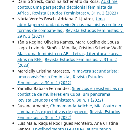
Danilo Streck, Carolina Schenatto da Rosa,
AUSI me
contou: uma perspectiva decolonial feminista da
África
,
Revista Estudos Feministas: v. 31 n. 3 (2023)
Núria Vergés Bosch, Adriana Gil-Juárez,
Uma
abordagem situada das violências machistas on-line e
formas de combatê-las
,
Revista Estudos Feministas: v.
29 n. 3 (2021)
Tânia Regina Oliveira Ramos, Mara Coelho de Souza
Lago, Luzinete Simões Minella, Cristina Scheibe Wolff,
Mais uma feminista na ABL: Letras, Literatura e áreas
afins na REF
,
Revista Estudos Feministas: v. 31 n. 2
(2023)
Marcielly Cristina Moresco,
Primavera secundarista:
uma convivência feminista
,
Revista Estudos
Feministas: v. 30 n. 1 (2022)
Yamilka Rabasa Fernandez,
Silêncios e resistências na
contística de mulheres em Cuba: um panorama
,
Revista Estudos Feministas: v. 30 n. 1 (2022)
Susana Amante,
Chimamanda Adichie, Mia Couto e o
combate às expectativas de género
,
Revista Estudos
Feministas: v. 30 n. 1 (2022)
Luís Maia, Raquel Rodrigues Monteiro, Ana Cristina
Santos,
Envelhecimento LGBTQIA+: auscultando