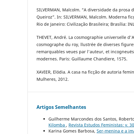
SILVERMAN, Malcolm. “A diversidade da prosa de
Queiroz”. In: SILVERMAN, Malcolm. Moderna ficçã
Rio de Janeiro: Civilização Brasileira; Brasília: IN
THEVET, André. La cosmographie universelle d'
cosmographe du roy, llustrée de diverses figure
remarquables veues par l'auteur, et incogneuës
modernes. Paris: Guillaume Chandiere, 1575.
XAVIER, Elódia. A casa na ficção de autoria femin
Mulheres, 2012.
Artigos Semelhantes
Guilherme Marcondes dos Santos, Robert
Kilomba
,
Revista Estudos Feministas: v. 30
Karina Gomes Barbosa,
Ser-menina e a im