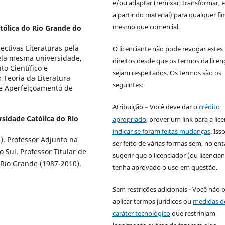
e/ou adaptar (remixar, transformar, e 
a partir do material) para qualquer fi
mesmo que comercial.
atólica do Rio Grande do
ectivas Literaturas pela
O licenciante não pode revogar estes
ela mesma universidade,
direitos desde que os termos da licen
o Científico e
sejam respeitados. Os termos são os
Teoria da Literatura
seguintes:
e Aperfeiçoamento de
Atribuição – Você deve dar o
crédito
rsidade Católica do Rio
apropriado
, prover um link para a lic
indicar se foram feitas mudanças
. Is
). Professor Adjunto na
ser feito de várias formas sem, no ent
 Sul. Professor Titular de
sugerir que o licenciador (ou licencian
 Rio Grande (1987-2010).
tenha aprovado o uso em questão.
Sem restrições adicionais - Você não 
aplicar termos jurídicos ou
medidas d
caráter tecnológico
que restrinjam