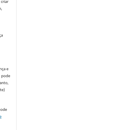
criar
m,
ça
ença e
so pode
anto,
te)
pode
e