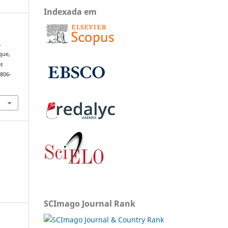
Indexada em
A
que,
os
1806-
SCImago Journal Rank