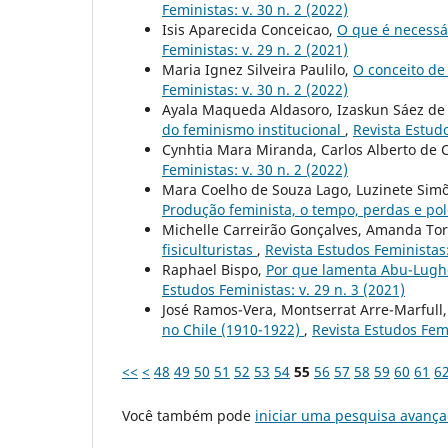
Feministas: v. 30 n. 2 (2022)
Isis Aparecida Conceicao,
O que é necessár
Feministas: v. 29 n. 2 (2021)
Maria Ignez Silveira Paulilo,
O conceito de
Feministas: v. 30 n. 2 (2022)
Ayala Maqueda Aldasoro, Izaskun Sáez de
do feminismo institucional
,
Revista Estudo
Cynhtia Mara Miranda, Carlos Alberto de 
Feministas: v. 30 n. 2 (2022)
Mara Coelho de Souza Lago, Luzinete Simõe
Produção feminista, o tempo, perdas e po
Michelle Carreirão Gonçalves, Amanda Tor
fisiculturistas
,
Revista Estudos Feministas:
Raphael Bispo,
Por que lamenta Abu-Lugho
Estudos Feministas: v. 29 n. 3 (2021)
José Ramos-Vera, Montserrat Arre-Marfull,
no Chile (1910-1922)
,
Revista Estudos Femi
<<
<
48
49
50
51
52
53
54
55
56
57
58
59
60
61
6
Você também pode
iniciar uma pesquisa avança