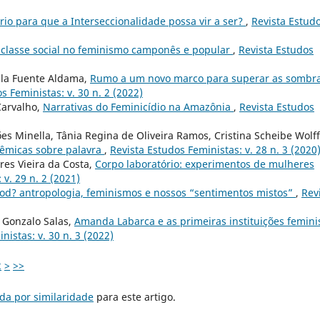
io para que a Interseccionalidade possa vir a ser?
,
Revista Estud
 classe social no feminismo camponês e popular
,
Revista Estudos
 la Fuente Aldama,
Rumo a um novo marco para superar as sombr
s Feministas: v. 30 n. 2 (2022)
Carvalho,
Narrativas do Feminicídio na Amazônia
,
Revista Estudos
s Minella, Tânia Regina de Oliveira Ramos, Cristina Scheibe Wolff
lêmicas sobre palavra
,
Revista Estudos Feministas: v. 28 n. 3 (2020
res Vieira da Costa,
Corpo laboratório: experimentos de mulheres
 v. 29 n. 2 (2021)
d? antropologia, feminismos e nossos “sentimentos mistos”
,
Rev
 Gonzalo Salas,
Amanda Labarca e as primeiras instituições femini
nistas: v. 30 n. 3 (2022)
2
>
>>
da por similaridade
para este artigo.