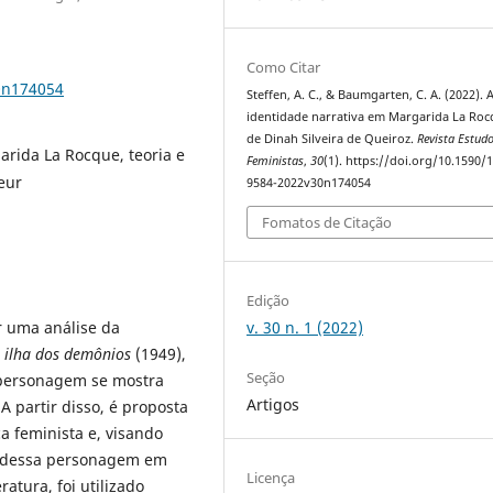
Como Citar
0n174054
Steffen, A. C., & Baumgarten, C. A. (2022). 
identidade narrativa em Margarida La Roc
de Dinah Silveira de Queiroz.
Revista Estud
arida La Rocque, teoria e
Feministas
,
30
(1). https://doi.org/10.1590/
oeur
9584-2022v30n174054
Fomatos de Citação
Edição
v. 30 n. 1 (2022)
r uma análise da
 ilha dos demônios
(1949),
Seção
a personagem se mostra
Artigos
 partir disso, é proposta
ca feminista e, visando
e dessa personagem em
Licença
atura, foi utilizado