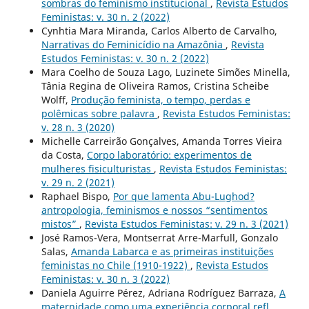
sombras do feminismo institucional
,
Revista Estudos
Feministas: v. 30 n. 2 (2022)
Cynhtia Mara Miranda, Carlos Alberto de Carvalho,
Narrativas do Feminicídio na Amazônia
,
Revista
Estudos Feministas: v. 30 n. 2 (2022)
Mara Coelho de Souza Lago, Luzinete Simões Minella,
Tânia Regina de Oliveira Ramos, Cristina Scheibe
Wolff,
Produção feminista, o tempo, perdas e
polêmicas sobre palavra
,
Revista Estudos Feministas:
v. 28 n. 3 (2020)
Michelle Carreirão Gonçalves, Amanda Torres Vieira
da Costa,
Corpo laboratório: experimentos de
mulheres fisiculturistas
,
Revista Estudos Feministas:
v. 29 n. 2 (2021)
Raphael Bispo,
Por que lamenta Abu-Lughod?
antropologia, feminismos e nossos “sentimentos
mistos”
,
Revista Estudos Feministas: v. 29 n. 3 (2021)
José Ramos-Vera, Montserrat Arre-Marfull, Gonzalo
Salas,
Amanda Labarca e as primeiras instituições
feministas no Chile (1910-1922)
,
Revista Estudos
Feministas: v. 30 n. 3 (2022)
Daniela Aguirre Pérez, Adriana Rodríguez Barraza,
A
maternidade como uma experiência corporal refl