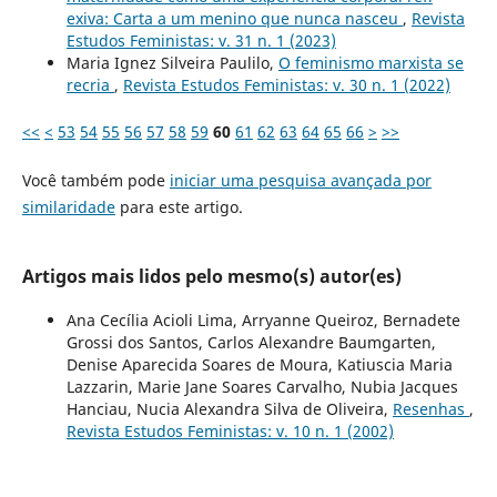
exiva: Carta a um menino que nunca nasceu
,
Revista
Estudos Feministas: v. 31 n. 1 (2023)
Maria Ignez Silveira Paulilo,
O feminismo marxista se
recria
,
Revista Estudos Feministas: v. 30 n. 1 (2022)
<<
<
53
54
55
56
57
58
59
60
61
62
63
64
65
66
>
>>
Você também pode
iniciar uma pesquisa avançada por
similaridade
para este artigo.
Artigos mais lidos pelo mesmo(s) autor(es)
Ana Cecília Acioli Lima, Arryanne Queiroz, Bernadete
Grossi dos Santos, Carlos Alexandre Baumgarten,
Denise Aparecida Soares de Moura, Katiuscia Maria
Lazzarin, Marie Jane Soares Carvalho, Nubia Jacques
Hanciau, Nucia Alexandra Silva de Oliveira,
Resenhas
,
Revista Estudos Feministas: v. 10 n. 1 (2002)