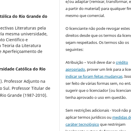
e/ou adaptar (remixar, transformar, e 
a partir do material) para qualquer fi
mesmo que comercial.
atólica do Rio Grande do
ectivas Literaturas pela
O licenciante não pode revogar estes
ela mesma universidade,
direitos desde que os termos da licen
o Científico e
sejam respeitados. Os termos são os
Teoria da Literatura
seguintes:
e Aperfeiçoamento de
Atribuição – Você deve dar o
crédito
rsidade Católica do Rio
apropriado
, prover um link para a lic
indicar se foram feitas mudanças
. Is
). Professor Adjunto na
ser feito de várias formas sem, no ent
 Sul. Professor Titular de
sugerir que o licenciador (ou licencian
 Rio Grande (1987-2010).
tenha aprovado o uso em questão.
Sem restrições adicionais - Você não 
aplicar termos jurídicos ou
medidas d
caráter tecnológico
que restrinjam