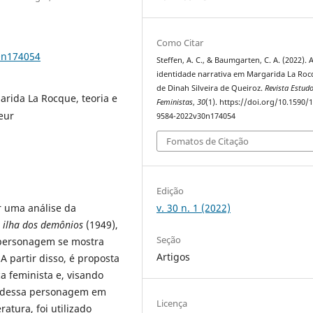
Como Citar
0n174054
Steffen, A. C., & Baumgarten, C. A. (2022). 
identidade narrativa em Margarida La Roc
de Dinah Silveira de Queiroz.
Revista Estud
arida La Rocque, teoria e
Feministas
,
30
(1). https://doi.org/10.1590/
oeur
9584-2022v30n174054
Fomatos de Citação
Edição
v. 30 n. 1 (2022)
r uma análise da
 ilha dos demônios
(1949),
Seção
a personagem se mostra
Artigos
 partir disso, é proposta
ca feminista e, visando
e dessa personagem em
Licença
atura, foi utilizado