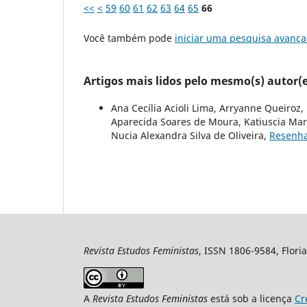
<<
<
59
60
61
62
63
64
65
66
Você também pode
iniciar uma pesquisa avança
Artigos mais lidos pelo mesmo(s) autor(e
Ana Cecília Acioli Lima, Arryanne Queiroz
Aparecida Soares de Moura, Katiuscia Mari
Nucia Alexandra Silva de Oliveira,
Resenh
Revista Estudos Feministas
, ISSN 1806-9584, Floria
A
Revista Estudos Feministas
está sob a licença
Cr