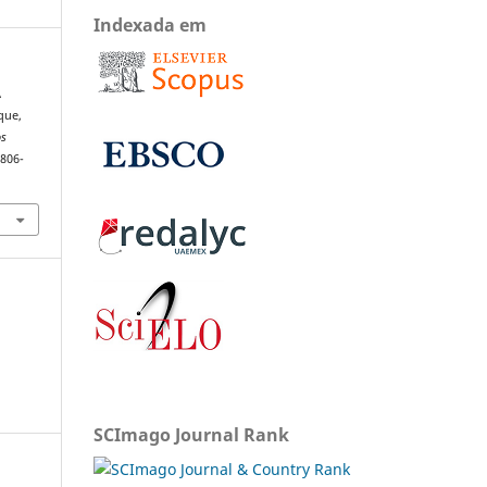
Indexada em
A
que,
os
1806-
SCImago Journal Rank