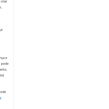
criar
m,
ça
ença e
so pode
anto,
te)
pode
e