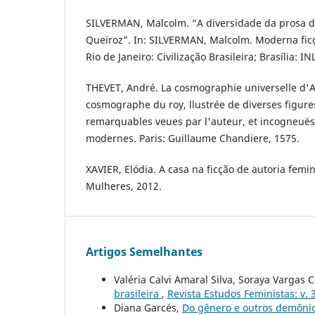
SILVERMAN, Malcolm. “A diversidade da prosa de
Queiroz”. In: SILVERMAN, Malcolm. Moderna ficçã
Rio de Janeiro: Civilização Brasileira; Brasília: IN
THEVET, André. La cosmographie universelle d'
cosmographe du roy, llustrée de diverses figure
remarquables veues par l'auteur, et incogneuës
modernes. Paris: Guillaume Chandiere, 1575.
XAVIER, Elódia. A casa na ficção de autoria femin
Mulheres, 2012.
Artigos Semelhantes
Valéria Calvi Amaral Silva, Soraya Vargas 
brasileira
,
Revista Estudos Feministas: v. 3
Diana Garcés,
Do gênero e outros demônio