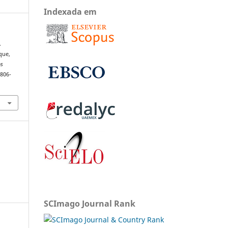
Indexada em
A
que,
os
1806-
SCImago Journal Rank