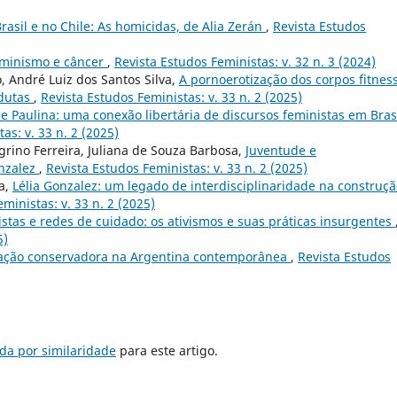
asil e no Chile: As homicidas, de Alia Zerán
,
Revista Estudos
eminismo e câncer
,
Revista Estudos Feministas: v. 32 n. 3 (2024)
, André Luiz dos Santos Silva,
A pornoerotização dos corpos fitness
ndutas
,
Revista Estudos Feministas: v. 33 n. 2 (2025)
 e Paulina: uma conexão libertária de discursos feministas em Brasi
as: v. 33 n. 2 (2025)
grino Ferreira, Juliana de Souza Barbosa,
Juventude e
onzalez
,
Revista Estudos Feministas: v. 33 n. 2 (2025)
ta,
Lélia Gonzalez: um legado de interdisciplinaridade na construç
ministas: v. 33 n. 2 (2025)
stas e redes de cuidado: os ativismos e suas práticas insurgentes
5)
eação conservadora na Argentina contemporânea
,
Revista Estudos
da por similaridade
para este artigo.