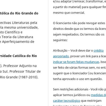
e/ou adaptar (remixar, transformar, e 
a partir do material) para qualquer fi
mesmo que comercial.
atólica do Rio Grande do
ectivas Literaturas pela
O licenciante não pode revogar estes
ela mesma universidade,
direitos desde que os termos da licen
o Científico e
sejam respeitados. Os termos são os
Teoria da Literatura
seguintes:
e Aperfeiçoamento de
Atribuição – Você deve dar o
crédito
rsidade Católica do Rio
apropriado
, prover um link para a lic
indicar se foram feitas mudanças
. Is
). Professor Adjunto na
ser feito de várias formas sem, no ent
 Sul. Professor Titular de
sugerir que o licenciador (ou licencian
 Rio Grande (1987-2010).
tenha aprovado o uso em questão.
Sem restrições adicionais - Você não 
aplicar termos jurídicos ou
medidas d
caráter tecnológico
que restrinjam