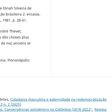
 Dinah Silveira de
o brasileira 2: ensaios.
L, 1981. p. 28-61.
André Thevet,
s des choses plus
 de noz anciens et
ina. Florianópolis:
Côrtes,
Cidadania masculina e paternidade na redemocratização
3 n. 2 (2025)
s. Convergências antigênero na Colômbia (2016-2022)
,
Revista