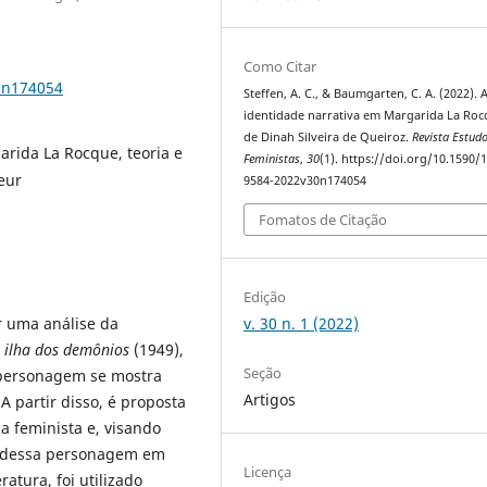
Como Citar
0n174054
Steffen, A. C., & Baumgarten, C. A. (2022). 
identidade narrativa em Margarida La Roc
de Dinah Silveira de Queiroz.
Revista Estud
arida La Rocque, teoria e
Feministas
,
30
(1). https://doi.org/10.1590/
oeur
9584-2022v30n174054
Fomatos de Citação
Edição
v. 30 n. 1 (2022)
r uma análise da
 ilha dos demônios
(1949),
Seção
a personagem se mostra
Artigos
 partir disso, é proposta
ca feminista e, visando
e dessa personagem em
Licença
atura, foi utilizado