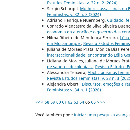
Estudos Feministas: v. 32 n. 2 (2024)
Sergio Schargel,
Mulheres assassinas no Br
Feministas: v. 32 n. 3 (2024)
Adriano Henrique Nuernberg,
Cuidado, f
Conrado Alencastro da Silva Silveira Bueno
economia da atenção e o governo das co
Hilma Ribeiro de Mendonça Ferreira,
Lélia
em Moçambique
,
Revista Estudos Feminist
Juliana de Moraes Prata, Mônica Dias Pere
interseccionalidade: encontrando Lélia G
Lidiana de Moraes, Juliana de Moraes Pra
de saberes decoloniais
,
Revista Estudos Fe
Alessandra Teixeira,
Abolicionismos femini
Revista Estudos Feministas: v. 33 n. 3 (202
Alejandra Oberti,
Discursos, emoções e r
Feministas: v. 34 n. 1 (2026)
<<
<
58
59
60
61
62
63
64
65
66
>
>>
Você também pode
iniciar uma pesquisa avança