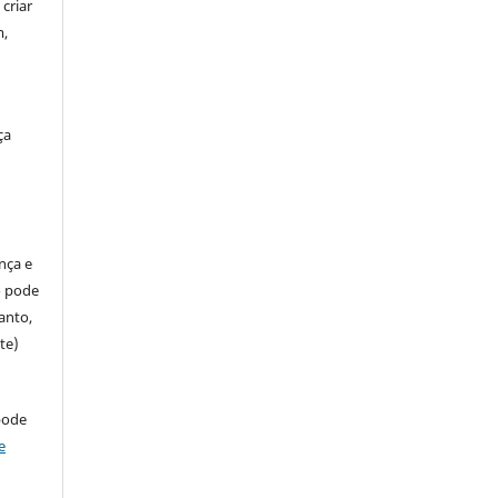
criar
m,
ça
ença e
so pode
anto,
te)
pode
e