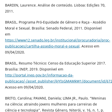
BARDIN, Laurence. Análise de conteúdo. Lisboa: Edições 70,
2011.
BRASIL. Programa Pró-Equidade de Gênero e Raça - Assédio
Moral e Sexual. Brasília: Senado Federal, 2011. Disponível
em
https://www12.senado.leg.br/institucional/procuradoria/proc-
publicacoes/cartilha-assedio-moral-e-sexual
. Acesso em
09/04/2020.
BRASIL. Resumo Técnico: Censo da Educação Superior 2017.
Brasília: INEP, 2019. Disponível em
http://portal.inep.gov.br/informacao-da-
publicacao/-/asset_publisher/6JYIsGMAMkW1/document/id/67
Acesso em 09/04/2020.
BRITO, Carolina; PAVANI, Daniela; LIMA JR., Paulo. “Meninas
na ciência: atraindo jovens mulheres para carreiras de
ciência e tecnologia”. Revista Gênero, Niterói, v. 16, n. 1, p.