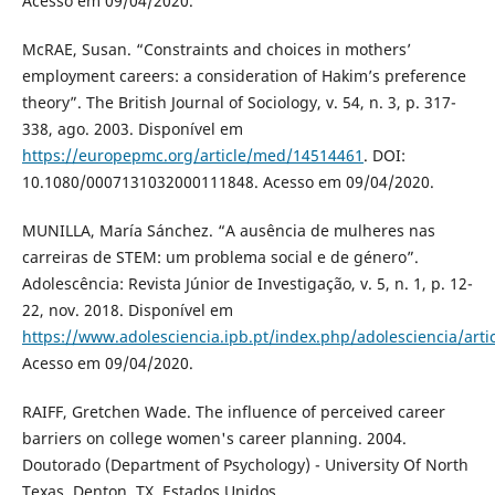
Acesso em 09/04/2020.
McRAE, Susan. “Constraints and choices in mothers’
employment careers: a consideration of Hakim’s preference
theory”. The British Journal of Sociology, v. 54, n. 3, p. 317-
338, ago. 2003. Disponível em
https://europepmc.org/article/med/14514461
. DOI:
10.1080/0007131032000111848. Acesso em 09/04/2020.
MUNILLA, María Sánchez. “A ausência de mulheres nas
carreiras de STEM: um problema social e de género”.
Adolescência: Revista Júnior de Investigação, v. 5, n. 1, p. 12-
22, nov. 2018. Disponível em
https://www.adolesciencia.ipb.pt/index.php/adolesciencia/arti
Acesso em 09/04/2020.
RAIFF, Gretchen Wade. The influence of perceived career
barriers on college women's career planning. 2004.
Doutorado (Department of Psychology) - University Of North
Texas, Denton, TX, Estados Unidos.