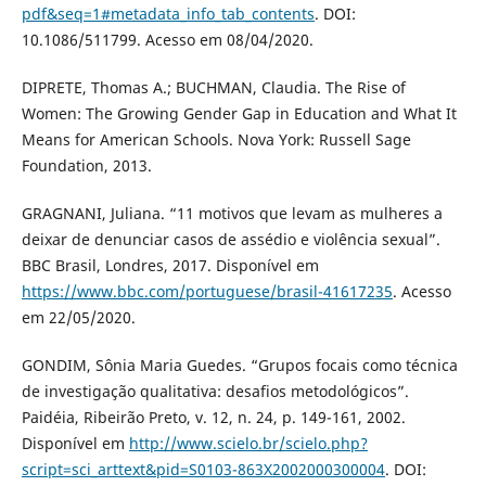
pdf&seq=1#metadata_info_tab_contents
. DOI:
10.1086/511799. Acesso em 08/04/2020.
DIPRETE, Thomas A.; BUCHMAN, Claudia. The Rise of
Women: The Growing Gender Gap in Education and What It
Means for American Schools. Nova York: Russell Sage
Foundation, 2013.
GRAGNANI, Juliana. “11 motivos que levam as mulheres a
deixar de denunciar casos de assédio e violência sexual”.
BBC Brasil, Londres, 2017. Disponível em
https://www.bbc.com/portuguese/brasil-41617235
. Acesso
em 22/05/2020.
GONDIM, Sônia Maria Guedes. “Grupos focais como técnica
de investigação qualitativa: desafios metodológicos”.
Paidéia, Ribeirão Preto, v. 12, n. 24, p. 149-161, 2002.
Disponível em
http://www.scielo.br/scielo.php?
script=sci_arttext&pid=S0103-863X2002000300004
. DOI: