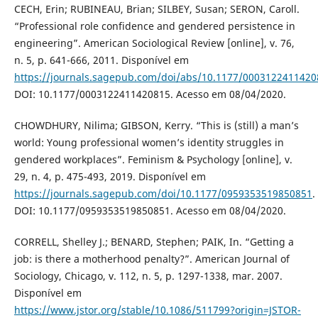
CECH, Erin; RUBINEAU, Brian; SILBEY, Susan; SERON, Caroll.
“Professional role confidence and gendered persistence in
engineering”. American Sociological Review [online], v. 76,
n. 5, p. 641-666, 2011. Disponível em
https://journals.sagepub.com/doi/abs/10.1177/0003122411420
DOI: 10.1177/0003122411420815. Acesso em 08/04/2020.
CHOWDHURY, Nilima; GIBSON, Kerry. “This is (still) a man’s
world: Young professional women’s identity struggles in
gendered workplaces”. Feminism & Psychology [online], v.
29, n. 4, p. 475-493, 2019. Disponível em
https://journals.sagepub.com/doi/10.1177/0959353519850851
.
DOI: 10.1177/0959353519850851. Acesso em 08/04/2020.
CORRELL, Shelley J.; BENARD, Stephen; PAIK, In. “Getting a
job: is there a motherhood penalty?”. American Journal of
Sociology, Chicago, v. 112, n. 5, p. 1297-1338, mar. 2007.
Disponível em
https://www.jstor.org/stable/10.1086/511799?origin=JSTOR-