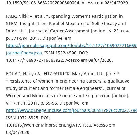
10.1590/S0103-863X2002000300004. Acesso em 08/04/2020.
FALK, Nikki A. et al. “Expanding Women’s Participation in
STEM: Insights from Parallel Measures of Self-Efficacy and
Interests”. Journal of Career Assessment [online], v. 25, n. 4,
p. 571-584, 2017. Disponível em
https://journals.sagepub.com/doi/abs/10.1177/1069072716665
journalCode=jcaa
. ISSN 1552-4590. DOI:
10.1177/1069072716665822. Acesso em 08/04/2020.
FOUAD, Nadya A.; FITZPATRICK, Mary Anne; LIU, Jane P.
“Persistence of women in engineering careers: a qualitative
study of current and former female engineers”. Journal of
Women and Minorities in Science and Engineering [online],
v. 17, n. 1, 2011, p. 69-96. Disponível em
http://www.dl.begellhouse.com/journals/00551c876cc2f027,2
ISSN 1072-8325. DOI:
10.1615/JWomenMinorScienEng.v17.i1.60. Acesso em
08/04/2020.