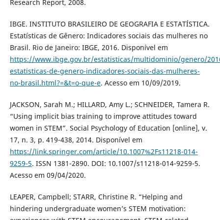
Research Report, 2008.
IBGE. INSTITUTO BRASILEIRO DE GEOGRAFIA E ESTATÍSTICA.
Estatísticas de Gênero: Indicadores sociais das mulheres no
Brasil. Rio de Janeiro: IBGE, 2016. Disponível em
https://www.ibge.gov.br/estatisticas/multidominio/genero/201
estatisticas-de-genero-indicadores-sociais-das-mulheres-
no-brasil.html?=&t=o-que-e
. Acesso em 10/09/2019.
JACKSON, Sarah M.; HILLARD, Amy L.; SCHNEIDER, Tamera R.
“Using implicit bias training to improve attitudes toward
women in STEM”. Social Psychology of Education [online], v.
17, n. 3, p. 419-438, 2014. Disponível em
https://link.springer.com/article/10.1007%2Fs11218-014-
9259-5
. ISSN 1381-2890. DOI: 10.1007/s11218-014-9259-5.
Acesso em 09/04/2020.
LEAPER, Campbell; STARR, Christine R. “Helping and
hindering undergraduate women’s STEM motivation: