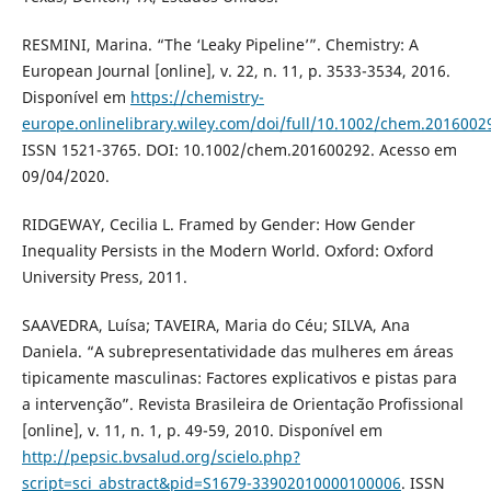
RESMINI, Marina. “The ‘Leaky Pipeline’”. Chemistry: A
European Journal [online], v. 22, n. 11, p. 3533-3534, 2016.
Disponível em
https://chemistry-
europe.onlinelibrary.wiley.com/doi/full/10.1002/chem.2016002
ISSN 1521-3765. DOI: 10.1002/chem.201600292. Acesso em
09/04/2020.
RIDGEWAY, Cecilia L. Framed by Gender: How Gender
Inequality Persists in the Modern World. Oxford: Oxford
University Press, 2011.
SAAVEDRA, Luísa; TAVEIRA, Maria do Céu; SILVA, Ana
Daniela. “A subrepresentatividade das mulheres em áreas
tipicamente masculinas: Factores explicativos e pistas para
a intervenção”. Revista Brasileira de Orientação Profissional
[online], v. 11, n. 1, p. 49-59, 2010. Disponível em
http://pepsic.bvsalud.org/scielo.php?
script=sci_abstract&pid=S1679-33902010000100006
. ISSN