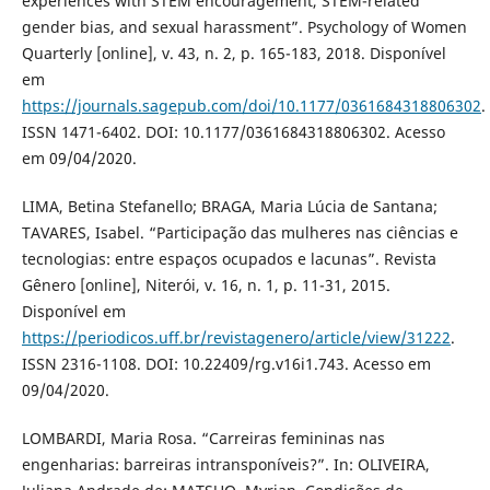
experiences with STEM encouragement, STEM-related
gender bias, and sexual harassment”. Psychology of Women
Quarterly [online], v. 43, n. 2, p. 165-183, 2018. Disponível
em
https://journals.sagepub.com/doi/10.1177/0361684318806302
.
ISSN 1471-6402. DOI: 10.1177/0361684318806302. Acesso
em 09/04/2020.
LIMA, Betina Stefanello; BRAGA, Maria Lúcia de Santana;
TAVARES, Isabel. “Participação das mulheres nas ciências e
tecnologias: entre espaços ocupados e lacunas”. Revista
Gênero [online], Niterói, v. 16, n. 1, p. 11-31, 2015.
Disponível em
https://periodicos.uff.br/revistagenero/article/view/31222
.
ISSN 2316-1108. DOI: 10.22409/rg.v16i1.743. Acesso em
09/04/2020.
LOMBARDI, Maria Rosa. “Carreiras femininas nas
engenharias: barreiras intransponíveis?”. In: OLIVEIRA,