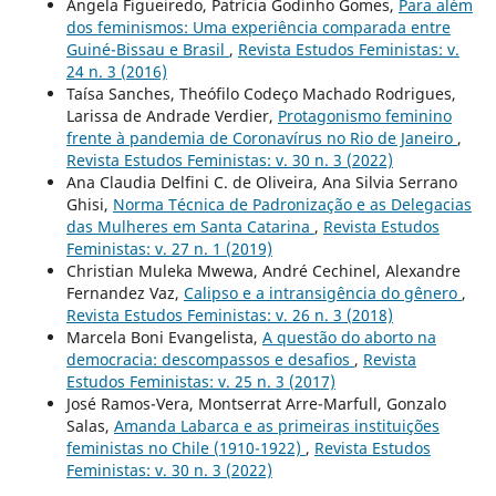
Angela Figueiredo, Patrícia Godinho Gomes,
Para além
dos feminismos: Uma experiência comparada entre
Guiné-Bissau e Brasil
,
Revista Estudos Feministas: v.
24 n. 3 (2016)
Taísa Sanches, Theófilo Codeço Machado Rodrigues,
Larissa de Andrade Verdier,
Protagonismo feminino
frente à pandemia de Coronavírus no Rio de Janeiro
,
Revista Estudos Feministas: v. 30 n. 3 (2022)
Ana Claudia Delfini C. de Oliveira, Ana Silvia Serrano
Ghisi,
Norma Técnica de Padronização e as Delegacias
das Mulheres em Santa Catarina
,
Revista Estudos
Feministas: v. 27 n. 1 (2019)
Christian Muleka Mwewa, André Cechinel, Alexandre
Fernandez Vaz,
Calipso e a intransigência do gênero
,
Revista Estudos Feministas: v. 26 n. 3 (2018)
Marcela Boni Evangelista,
A questão do aborto na
democracia: descompassos e desafios
,
Revista
Estudos Feministas: v. 25 n. 3 (2017)
José Ramos-Vera, Montserrat Arre-Marfull, Gonzalo
Salas,
Amanda Labarca e as primeiras instituições
feministas no Chile (1910-1922)
,
Revista Estudos
Feministas: v. 30 n. 3 (2022)