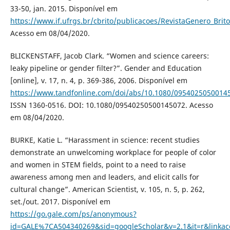
33-50, jan. 2015. Disponível em
https://www.if.ufrgs.br/cbrito/publicacoes/RevistaGenero_Brit
Acesso em 08/04/2020.
BLICKENSTAFF, Jacob Clark. “Women and science careers:
leaky pipeline or gender filter?”. Gender and Education
[online], v. 17, n. 4, p. 369-386, 2006. Disponível em
https://www.tandfonline.com/doi/abs/10.1080/0954025050014
ISSN 1360-0516. DOI: 10.1080/09540250500145072. Acesso
em 08/04/2020.
BURKE, Katie L. “Harassment in science: recent studies
demonstrate an unwelcoming workplace for people of color
and women in STEM fields, point to a need to raise
awareness among men and leaders, and elicit calls for
cultural change”. American Scientist, v. 105, n. 5, p. 262,
set./out. 2017. Disponível em
https://go.gale.com/ps/anonymous?
id=GALE%7CA504340269&sid=googleScholar&v=2.1&it=r&link