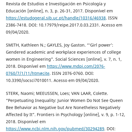
Revista de Estudios e Investigación en Psicología y
Educación [online], n. 3, p. 26-31, 2017. Disponível em
https://estudogeral.sib.uc.pt/handle/10316/46938
. ISSN
2386-7418. DOI: 10.17979/reipe.2017.0.03.2331. Acesso em
09/04/2020.
SMITH, Kathleen N.; GAYLES, Joy Gaston. “‘Girl power’:
Gendered academic and workplace experiences of college
women in Engineering”. Social Sciences [online], v. 7, n. 1,
2018. Disponível em
https://www.mdpi.com/2076-
0760/7/1/11/htm#cite
. ISSN 2076-0760. DOI:
10.3390/socsci7010011. Acesso em 09/04/2020.
STERK, Naomi; MEEUSSEN, Loes; VAN LAAR, Colette.
“Perpetuating Inequality: Junior Women Do Not See Queen
Bee Behavior as Negative but Are Nonetheless Negatively
Affected by It”. Frontiers in Psychology [online], v. 9, p. 1-12,
2018. Disponível em
https://www.ncbi.nlm.nih.gov/pubmed/30294289
. DOI: