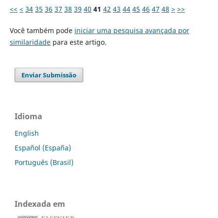
<<
<
34
35
36
37
38
39
40
41
42
43
44
45
46
47
48
>
>>
Você também pode
iniciar uma pesquisa avançada por
similaridade
para este artigo.
Enviar Submissão
Idioma
English
Español (España)
Português (Brasil)
Indexada em