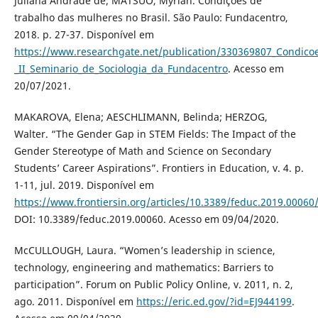
Juliana Andrade de; MATSUO, Myrian. Condições de
trabalho das mulheres no Brasil. São Paulo: Fundacentro,
2018. p. 27-37. Disponível em
https://www.researchgate.net/publication/330369807_Condico
_II_Seminario_de_Sociologia_da_Fundacentro
. Acesso em
20/07/2021.
MAKAROVA, Elena; AESCHLIMANN, Belinda; HERZOG,
Walter. “The Gender Gap in STEM Fields: The Impact of the
Gender Stereotype of Math and Science on Secondary
Students’ Career Aspirations”. Frontiers in Education, v. 4. p.
1-11, jul. 2019. Disponível em
https://www.frontiersin.org/articles/10.3389/feduc.2019.00060/
DOI: 10.3389/feduc.2019.00060. Acesso em 09/04/2020.
McCULLOUGH, Laura. “Women’s leadership in science,
technology, engineering and mathematics: Barriers to
participation”. Forum on Public Policy Online, v. 2011, n. 2,
ago. 2011. Disponível em
https://eric.ed.gov/?id=EJ944199
.