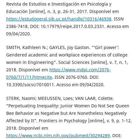
Revista de Estudios e Investigación en Psicología y
Educación [online], n. 3, p. 26-31, 2017. Disponível em
https://estudogeral.sib.uc.pt/handle/10316/46938
. ISSN
2386-7418. DOI: 10.17979/reipe.2017.0.03.2331. Acesso em
09/04/2020.
SMITH, Kathleen N.; GAYLES, Joy Gaston. “‘Girl power’:
Gendered academic and workplace experiences of college
women in Engineering”. Social Sciences [online], v. 7, n. 1,
2018. Disponível em
https://www.mdpi.com/2076-
0760/7/1/11/htm#cite
. ISSN 2076-0760. DOI:
10.3390/socsci7010011. Acesso em 09/04/2020.
STERK, Naomi; MEEUSSEN, Loes; VAN LAAR, Colette.
“Perpetuating Inequality: Junior Women Do Not See Queen
Bee Behavior as Negative but Are Nonetheless Negatively
Affected by It”. Frontiers in Psychology [online], v. 9, p. 1-12,
2018. Disponível em
https://www.ncbi.nlm.nih.gov/pubmed/30294289
. DOI: