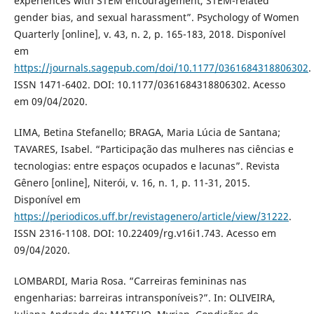
experiences with STEM encouragement, STEM-related
gender bias, and sexual harassment”. Psychology of Women
Quarterly [online], v. 43, n. 2, p. 165-183, 2018. Disponível
em
https://journals.sagepub.com/doi/10.1177/0361684318806302
.
ISSN 1471-6402. DOI: 10.1177/0361684318806302. Acesso
em 09/04/2020.
LIMA, Betina Stefanello; BRAGA, Maria Lúcia de Santana;
TAVARES, Isabel. “Participação das mulheres nas ciências e
tecnologias: entre espaços ocupados e lacunas”. Revista
Gênero [online], Niterói, v. 16, n. 1, p. 11-31, 2015.
Disponível em
https://periodicos.uff.br/revistagenero/article/view/31222
.
ISSN 2316-1108. DOI: 10.22409/rg.v16i1.743. Acesso em
09/04/2020.
LOMBARDI, Maria Rosa. “Carreiras femininas nas
engenharias: barreiras intransponíveis?”. In: OLIVEIRA,