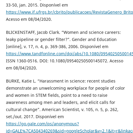
33-50, jan. 2015. Disponível em
https://www.if.ufrgs.br/cbrito/publicacoes/RevistaGenero_Brit
Acesso em 08/04/2020.
BLICKENSTAFF, Jacob Clark. “Women and science careers:
leaky pipeline or gender filter?”. Gender and Education
[online], v. 17, n. 4, p. 369-386, 2006. Disponível em
https://www.tandfonline.com/doi/abs/10.1080/0954025050014
ISSN 1360-0516. DOI: 10.1080/09540250500145072. Acesso
em 08/04/2020.
BURKE, Katie L. “Harassment in science: recent studies
demonstrate an unwelcoming workplace for people of color
and women in STEM fields, point to a need to raise
awareness among men and leaders, and elicit calls for
cultural change”. American Scientist, v. 105, n. 5, p. 262,
set./out. 2017. Disponível em
https://go.gale.com/ps/anonymous?
id=GALE%7CA504340269&sid=googleScholar&v=2.1&it=r&link