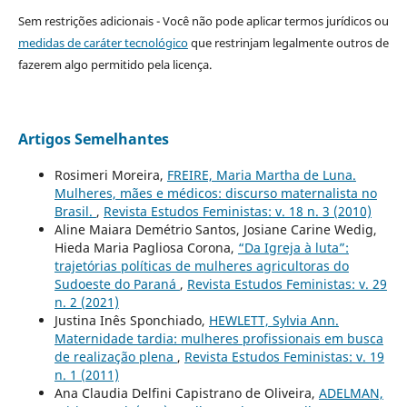
Sem restrições adicionais - Você não pode aplicar termos jurídicos ou
medidas de caráter tecnológico
que restrinjam legalmente outros de
fazerem algo permitido pela licença.
Artigos Semelhantes
Rosimeri Moreira,
FREIRE, Maria Martha de Luna.
Mulheres, mães e médicos: discurso maternalista no
Brasil.
,
Revista Estudos Feministas: v. 18 n. 3 (2010)
Aline Maiara Demétrio Santos, Josiane Carine Wedig,
Hieda Maria Pagliosa Corona,
“Da Igreja à luta”:
trajetórias políticas de mulheres agricultoras do
Sudoeste do Paraná
,
Revista Estudos Feministas: v. 29
n. 2 (2021)
Justina Inês Sponchiado,
HEWLETT, Sylvia Ann.
Maternidade tardia: mulheres profissionais em busca
de realização plena
,
Revista Estudos Feministas: v. 19
n. 1 (2011)
Ana Claudia Delfini Capistrano de Oliveira,
ADELMAN,