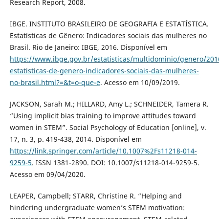
Research Report, 2008.
IBGE. INSTITUTO BRASILEIRO DE GEOGRAFIA E ESTATÍSTICA.
Estatísticas de Gênero: Indicadores sociais das mulheres no
Brasil. Rio de Janeiro: IBGE, 2016. Disponível em
https://www.ibge.gov.br/estatisticas/multidominio/genero/201
estatisticas-de-genero-indicadores-sociais-das-mulheres-
no-brasil.html?=&t=o-que-e
. Acesso em 10/09/2019.
JACKSON, Sarah M.; HILLARD, Amy L.; SCHNEIDER, Tamera R.
“Using implicit bias training to improve attitudes toward
women in STEM”. Social Psychology of Education [online], v.
17, n. 3, p. 419-438, 2014. Disponível em
https://link.springer.com/article/10.1007%2Fs11218-014-
9259-5
. ISSN 1381-2890. DOI: 10.1007/s11218-014-9259-5.
Acesso em 09/04/2020.
LEAPER, Campbell; STARR, Christine R. “Helping and
hindering undergraduate women’s STEM motivation: