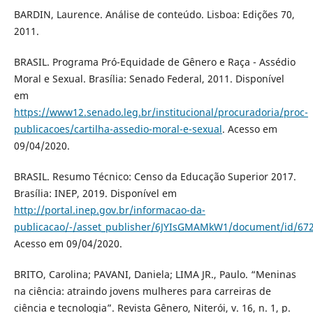
BARDIN, Laurence. Análise de conteúdo. Lisboa: Edições 70,
2011.
BRASIL. Programa Pró-Equidade de Gênero e Raça - Assédio
Moral e Sexual. Brasília: Senado Federal, 2011. Disponível
em
https://www12.senado.leg.br/institucional/procuradoria/proc-
publicacoes/cartilha-assedio-moral-e-sexual
. Acesso em
09/04/2020.
BRASIL. Resumo Técnico: Censo da Educação Superior 2017.
Brasília: INEP, 2019. Disponível em
http://portal.inep.gov.br/informacao-da-
publicacao/-/asset_publisher/6JYIsGMAMkW1/document/id/67
Acesso em 09/04/2020.
BRITO, Carolina; PAVANI, Daniela; LIMA JR., Paulo. “Meninas
na ciência: atraindo jovens mulheres para carreiras de
ciência e tecnologia”. Revista Gênero, Niterói, v. 16, n. 1, p.