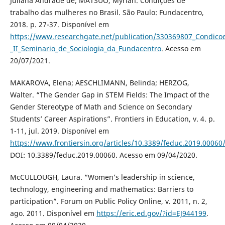
Juliana Andrade de; MATSUO, Myrian. Condições de
trabalho das mulheres no Brasil. São Paulo: Fundacentro,
2018. p. 27-37. Disponível em
https://www.researchgate.net/publication/330369807_Condico
_II_Seminario_de_Sociologia_da_Fundacentro
. Acesso em
20/07/2021.
MAKAROVA, Elena; AESCHLIMANN, Belinda; HERZOG,
Walter. “The Gender Gap in STEM Fields: The Impact of the
Gender Stereotype of Math and Science on Secondary
Students’ Career Aspirations”. Frontiers in Education, v. 4. p.
1-11, jul. 2019. Disponível em
https://www.frontiersin.org/articles/10.3389/feduc.2019.00060/
DOI: 10.3389/feduc.2019.00060. Acesso em 09/04/2020.
McCULLOUGH, Laura. “Women’s leadership in science,
technology, engineering and mathematics: Barriers to
participation”. Forum on Public Policy Online, v. 2011, n. 2,
ago. 2011. Disponível em
https://eric.ed.gov/?id=EJ944199
.