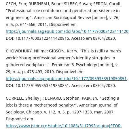
CECH, Erin; RUBINEAU, Brian; SILBEY, Susan; SERON, Caroll.
“Professional role confidence and gendered persistence in
engineering”. American Sociological Review [online], v. 76,
n. 5, p. 641-666, 2011. Disponível em
https://journals.sagepub.com/doi/abs/10.1177/0003122411420
DOI: 10.1177/0003122411420815. Acesso em 08/04/2020.
CHOWDHURY, Nilima; GIBSON, Kerry. “This is (still) a man’s
world: Young professional women’s identity struggles in
gendered workplaces”. Feminism & Psychology [online], v.
29, n. 4, p. 475-493, 2019. Disponível em
https://journals.sagepub.com/doi/10.1177/0959353519850851
.
DOI: 10.1177/0959353519850851. Acesso em 08/04/2020.
CORRELL, Shelley J.; BENARD, Stephen; PAIK, In. “Getting a
job: is there a motherhood penalty?”. American Journal of
Sociology, Chicago, v. 112, n. 5, p. 1297-1338, mar. 2007.
Disponível em
https://www.jstor.org/stable/10.1086/511799?origin=JSTOR-