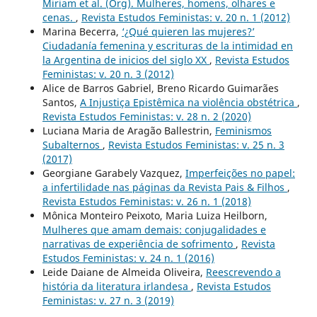
Miriam et al. (Org). Mulheres, homens, olhares e
cenas.
,
Revista Estudos Feministas: v. 20 n. 1 (2012)
Marina Becerra,
‘¿Qué quieren las mujeres?’
Ciudadanía femenina y escrituras de la intimidad en
la Argentina de inicios del siglo XX
,
Revista Estudos
Feministas: v. 20 n. 3 (2012)
Alice de Barros Gabriel, Breno Ricardo Guimarães
Santos,
A Injustiça Epistêmica na violência obstétrica
,
Revista Estudos Feministas: v. 28 n. 2 (2020)
Luciana Maria de Aragão Ballestrin,
Feminismos
Subalternos
,
Revista Estudos Feministas: v. 25 n. 3
(2017)
Georgiane Garabely Vazquez,
Imperfeições no papel:
a infertilidade nas páginas da Revista Pais & Filhos
,
Revista Estudos Feministas: v. 26 n. 1 (2018)
Mônica Monteiro Peixoto, Maria Luiza Heilborn,
Mulheres que amam demais: conjugalidades e
narrativas de experiência de sofrimento
,
Revista
Estudos Feministas: v. 24 n. 1 (2016)
Leide Daiane de Almeida Oliveira,
Reescrevendo a
história da literatura irlandesa
,
Revista Estudos
Feministas: v. 27 n. 3 (2019)