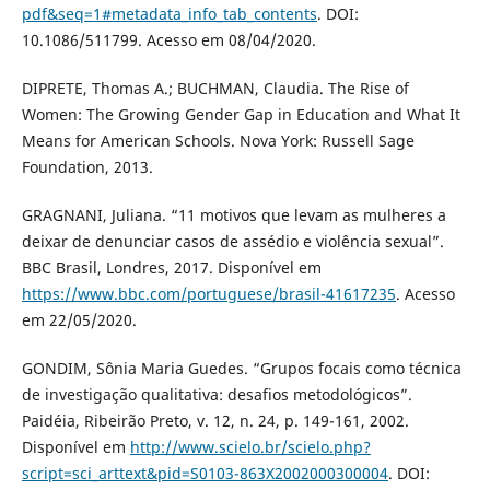
pdf&seq=1#metadata_info_tab_contents
. DOI:
10.1086/511799. Acesso em 08/04/2020.
DIPRETE, Thomas A.; BUCHMAN, Claudia. The Rise of
Women: The Growing Gender Gap in Education and What It
Means for American Schools. Nova York: Russell Sage
Foundation, 2013.
GRAGNANI, Juliana. “11 motivos que levam as mulheres a
deixar de denunciar casos de assédio e violência sexual”.
BBC Brasil, Londres, 2017. Disponível em
https://www.bbc.com/portuguese/brasil-41617235
. Acesso
em 22/05/2020.
GONDIM, Sônia Maria Guedes. “Grupos focais como técnica
de investigação qualitativa: desafios metodológicos”.
Paidéia, Ribeirão Preto, v. 12, n. 24, p. 149-161, 2002.
Disponível em
http://www.scielo.br/scielo.php?
script=sci_arttext&pid=S0103-863X2002000300004
. DOI: