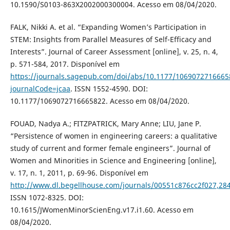
10.1590/S0103-863X2002000300004. Acesso em 08/04/2020.
FALK, Nikki A. et al. “Expanding Women’s Participation in
STEM: Insights from Parallel Measures of Self-Efficacy and
Interests”. Journal of Career Assessment [online], v. 25, n. 4,
p. 571-584, 2017. Disponível em
https://journals.sagepub.com/doi/abs/10.1177/1069072716665
journalCode=jcaa
. ISSN 1552-4590. DOI:
10.1177/1069072716665822. Acesso em 08/04/2020.
FOUAD, Nadya A.; FITZPATRICK, Mary Anne; LIU, Jane P.
“Persistence of women in engineering careers: a qualitative
study of current and former female engineers”. Journal of
Women and Minorities in Science and Engineering [online],
v. 17, n. 1, 2011, p. 69-96. Disponível em
http://www.dl.begellhouse.com/journals/00551c876cc2f027,2
ISSN 1072-8325. DOI:
10.1615/JWomenMinorScienEng.v17.i1.60. Acesso em
08/04/2020.