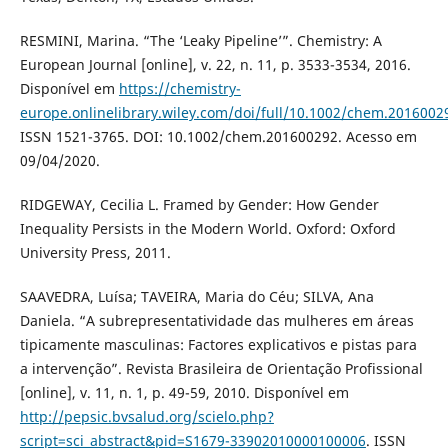
RESMINI, Marina. “The ‘Leaky Pipeline’”. Chemistry: A
European Journal [online], v. 22, n. 11, p. 3533-3534, 2016.
Disponível em
https://chemistry-
europe.onlinelibrary.wiley.com/doi/full/10.1002/chem.2016002
ISSN 1521-3765. DOI: 10.1002/chem.201600292. Acesso em
09/04/2020.
RIDGEWAY, Cecilia L. Framed by Gender: How Gender
Inequality Persists in the Modern World. Oxford: Oxford
University Press, 2011.
SAAVEDRA, Luísa; TAVEIRA, Maria do Céu; SILVA, Ana
Daniela. “A subrepresentatividade das mulheres em áreas
tipicamente masculinas: Factores explicativos e pistas para
a intervenção”. Revista Brasileira de Orientação Profissional
[online], v. 11, n. 1, p. 49-59, 2010. Disponível em
http://pepsic.bvsalud.org/scielo.php?
script=sci_abstract&pid=S1679-33902010000100006
. ISSN