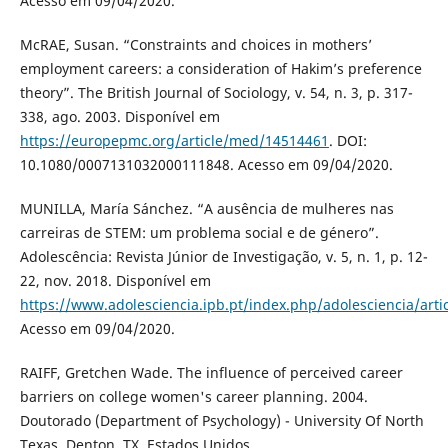
Acesso em 09/04/2020.
McRAE, Susan. “Constraints and choices in mothers’
employment careers: a consideration of Hakim’s preference
theory”. The British Journal of Sociology, v. 54, n. 3, p. 317-
338, ago. 2003. Disponível em
https://europepmc.org/article/med/14514461
. DOI:
10.1080/0007131032000111848. Acesso em 09/04/2020.
MUNILLA, María Sánchez. “A ausência de mulheres nas
carreiras de STEM: um problema social e de género”.
Adolescência: Revista Júnior de Investigação, v. 5, n. 1, p. 12-
22, nov. 2018. Disponível em
https://www.adolesciencia.ipb.pt/index.php/adolesciencia/arti
Acesso em 09/04/2020.
RAIFF, Gretchen Wade. The influence of perceived career
barriers on college women's career planning. 2004.
Doutorado (Department of Psychology) - University Of North
Texas, Denton, TX, Estados Unidos.