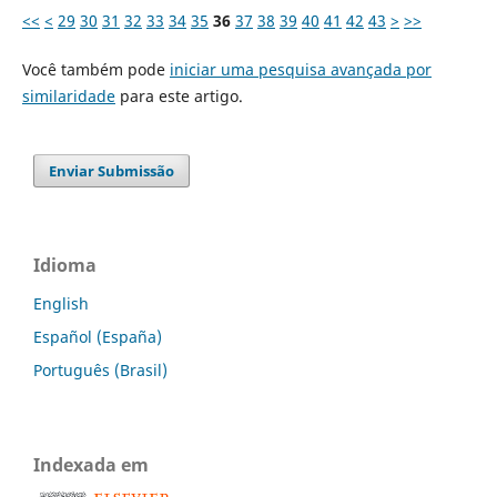
<<
<
29
30
31
32
33
34
35
36
37
38
39
40
41
42
43
>
>>
Você também pode
iniciar uma pesquisa avançada por
similaridade
para este artigo.
Enviar Submissão
Idioma
English
Español (España)
Português (Brasil)
Indexada em