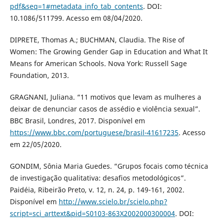
pdf&seq=1#metadata_info_tab_contents
. DOI:
10.1086/511799. Acesso em 08/04/2020.
DIPRETE, Thomas A.; BUCHMAN, Claudia. The Rise of
Women: The Growing Gender Gap in Education and What It
Means for American Schools. Nova York: Russell Sage
Foundation, 2013.
GRAGNANI, Juliana. “11 motivos que levam as mulheres a
deixar de denunciar casos de assédio e violência sexual”.
BBC Brasil, Londres, 2017. Disponível em
https://www.bbc.com/portuguese/brasil-41617235
. Acesso
em 22/05/2020.
GONDIM, Sônia Maria Guedes. “Grupos focais como técnica
de investigação qualitativa: desafios metodológicos”.
Paidéia, Ribeirão Preto, v. 12, n. 24, p. 149-161, 2002.
Disponível em
http://www.scielo.br/scielo.php?
script=sci_arttext&pid=S0103-863X2002000300004
. DOI: