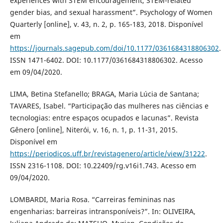
experiences with STEM encouragement, STEM-related
gender bias, and sexual harassment”. Psychology of Women
Quarterly [online], v. 43, n. 2, p. 165-183, 2018. Disponível
em
https://journals.sagepub.com/doi/10.1177/0361684318806302
.
ISSN 1471-6402. DOI: 10.1177/0361684318806302. Acesso
em 09/04/2020.
LIMA, Betina Stefanello; BRAGA, Maria Lúcia de Santana;
TAVARES, Isabel. “Participação das mulheres nas ciências e
tecnologias: entre espaços ocupados e lacunas”. Revista
Gênero [online], Niterói, v. 16, n. 1, p. 11-31, 2015.
Disponível em
https://periodicos.uff.br/revistagenero/article/view/31222
.
ISSN 2316-1108. DOI: 10.22409/rg.v16i1.743. Acesso em
09/04/2020.
LOMBARDI, Maria Rosa. “Carreiras femininas nas
engenharias: barreiras intransponíveis?”. In: OLIVEIRA,