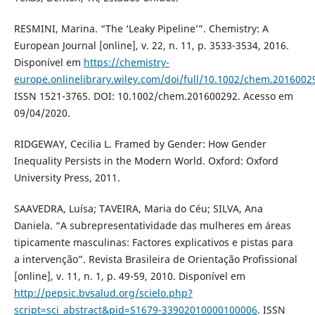
RESMINI, Marina. “The ‘Leaky Pipeline’”. Chemistry: A
European Journal [online], v. 22, n. 11, p. 3533-3534, 2016.
Disponível em
https://chemistry-
europe.onlinelibrary.wiley.com/doi/full/10.1002/chem.2016002
ISSN 1521-3765. DOI: 10.1002/chem.201600292. Acesso em
09/04/2020.
RIDGEWAY, Cecilia L. Framed by Gender: How Gender
Inequality Persists in the Modern World. Oxford: Oxford
University Press, 2011.
SAAVEDRA, Luísa; TAVEIRA, Maria do Céu; SILVA, Ana
Daniela. “A subrepresentatividade das mulheres em áreas
tipicamente masculinas: Factores explicativos e pistas para
a intervenção”. Revista Brasileira de Orientação Profissional
[online], v. 11, n. 1, p. 49-59, 2010. Disponível em
http://pepsic.bvsalud.org/scielo.php?
script=sci_abstract&pid=S1679-33902010000100006
. ISSN