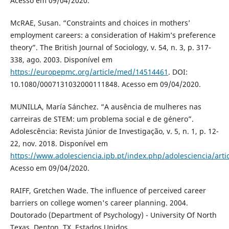
Acesso em 09/04/2020.
McRAE, Susan. “Constraints and choices in mothers’
employment careers: a consideration of Hakim’s preference
theory”. The British Journal of Sociology, v. 54, n. 3, p. 317-
338, ago. 2003. Disponível em
https://europepmc.org/article/med/14514461
. DOI:
10.1080/0007131032000111848. Acesso em 09/04/2020.
MUNILLA, María Sánchez. “A ausência de mulheres nas
carreiras de STEM: um problema social e de género”.
Adolescência: Revista Júnior de Investigação, v. 5, n. 1, p. 12-
22, nov. 2018. Disponível em
https://www.adolesciencia.ipb.pt/index.php/adolesciencia/arti
Acesso em 09/04/2020.
RAIFF, Gretchen Wade. The influence of perceived career
barriers on college women's career planning. 2004.
Doutorado (Department of Psychology) - University Of North
Texas, Denton, TX, Estados Unidos.