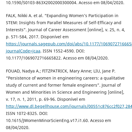
10.1590/S0103-863X2002000300004. Acesso em 08/04/2020.
FALK, Nikki A. et al. “Expanding Women’s Participation in
STEM: Insights from Parallel Measures of Self-Efficacy and
Interests”. Journal of Career Assessment [online], v. 25, n. 4,
p. 571-584, 2017. Disponível em
https://journals.sagepub.com/doi/abs/10.1177/1069072716665
journalCode=jcaa
. ISSN 1552-4590. DOI:
10.1177/1069072716665822. Acesso em 08/04/2020.
FOUAD, Nadya A.; FITZPATRICK, Mary Anne; LIU, Jane P.
“Persistence of women in engineering careers: a qualitative
study of current and former female engineers”. Journal of
Women and Minorities in Science and Engineering [online],
v. 17, n. 1, 2011, p. 69-96. Disponível em
http://www.dl.begellhouse.com/journals/00551c876cc2f027,2
ISSN 1072-8325. DOI:
10.1615/JWomenMinorScienEng.v17.i1.60. Acesso em
08/04/2020.