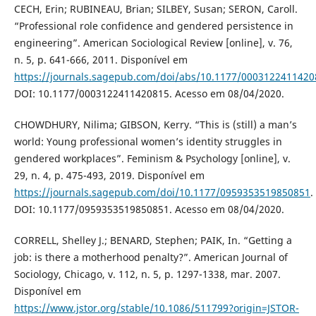
CECH, Erin; RUBINEAU, Brian; SILBEY, Susan; SERON, Caroll.
“Professional role confidence and gendered persistence in
engineering”. American Sociological Review [online], v. 76,
n. 5, p. 641-666, 2011. Disponível em
https://journals.sagepub.com/doi/abs/10.1177/0003122411420
DOI: 10.1177/0003122411420815. Acesso em 08/04/2020.
CHOWDHURY, Nilima; GIBSON, Kerry. “This is (still) a man’s
world: Young professional women’s identity struggles in
gendered workplaces”. Feminism & Psychology [online], v.
29, n. 4, p. 475-493, 2019. Disponível em
https://journals.sagepub.com/doi/10.1177/0959353519850851
.
DOI: 10.1177/0959353519850851. Acesso em 08/04/2020.
CORRELL, Shelley J.; BENARD, Stephen; PAIK, In. “Getting a
job: is there a motherhood penalty?”. American Journal of
Sociology, Chicago, v. 112, n. 5, p. 1297-1338, mar. 2007.
Disponível em
https://www.jstor.org/stable/10.1086/511799?origin=JSTOR-