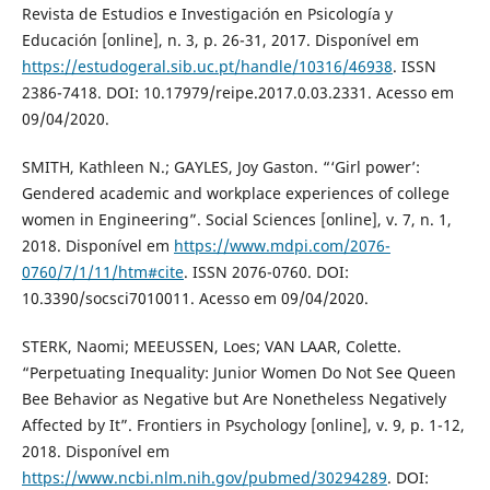
Revista de Estudios e Investigación en Psicología y
Educación [online], n. 3, p. 26-31, 2017. Disponível em
https://estudogeral.sib.uc.pt/handle/10316/46938
. ISSN
2386-7418. DOI: 10.17979/reipe.2017.0.03.2331. Acesso em
09/04/2020.
SMITH, Kathleen N.; GAYLES, Joy Gaston. “‘Girl power’:
Gendered academic and workplace experiences of college
women in Engineering”. Social Sciences [online], v. 7, n. 1,
2018. Disponível em
https://www.mdpi.com/2076-
0760/7/1/11/htm#cite
. ISSN 2076-0760. DOI:
10.3390/socsci7010011. Acesso em 09/04/2020.
STERK, Naomi; MEEUSSEN, Loes; VAN LAAR, Colette.
“Perpetuating Inequality: Junior Women Do Not See Queen
Bee Behavior as Negative but Are Nonetheless Negatively
Affected by It”. Frontiers in Psychology [online], v. 9, p. 1-12,
2018. Disponível em
https://www.ncbi.nlm.nih.gov/pubmed/30294289
. DOI: