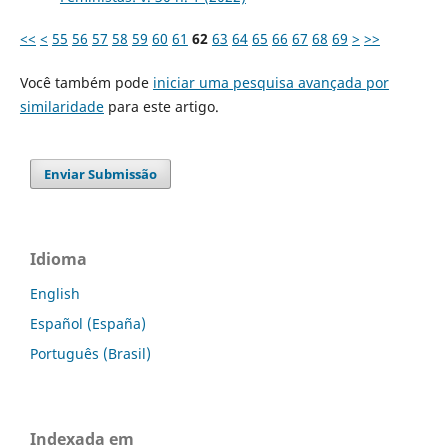
<<
<
55
56
57
58
59
60
61
62
63
64
65
66
67
68
69
>
>>
Você também pode
iniciar uma pesquisa avançada por
similaridade
para este artigo.
Enviar Submissão
Idioma
English
Español (España)
Português (Brasil)
Indexada em