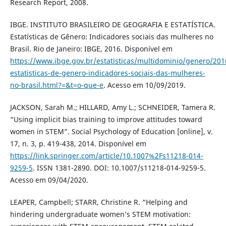
Research Report, 2008.
IBGE. INSTITUTO BRASILEIRO DE GEOGRAFIA E ESTATÍSTICA.
Estatísticas de Gênero: Indicadores sociais das mulheres no
Brasil. Rio de Janeiro: IBGE, 2016. Disponível em
https://www.ibge.gov.br/estatisticas/multidominio/genero/201
estatisticas-de-genero-indicadores-sociais-das-mulheres-
no-brasil.html?=&t=o-que-e
. Acesso em 10/09/2019.
JACKSON, Sarah M.; HILLARD, Amy L.; SCHNEIDER, Tamera R.
“Using implicit bias training to improve attitudes toward
women in STEM”. Social Psychology of Education [online], v.
17, n. 3, p. 419-438, 2014. Disponível em
https://link.springer.com/article/10.1007%2Fs11218-014-
9259-5
. ISSN 1381-2890. DOI: 10.1007/s11218-014-9259-5.
Acesso em 09/04/2020.
LEAPER, Campbell; STARR, Christine R. “Helping and
hindering undergraduate women’s STEM motivation: