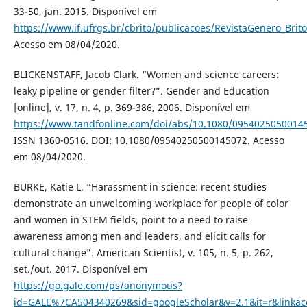
33-50, jan. 2015. Disponível em
https://www.if.ufrgs.br/cbrito/publicacoes/RevistaGenero_Brit
Acesso em 08/04/2020.
BLICKENSTAFF, Jacob Clark. “Women and science careers:
leaky pipeline or gender filter?”. Gender and Education
[online], v. 17, n. 4, p. 369-386, 2006. Disponível em
https://www.tandfonline.com/doi/abs/10.1080/0954025050014
ISSN 1360-0516. DOI: 10.1080/09540250500145072. Acesso
em 08/04/2020.
BURKE, Katie L. “Harassment in science: recent studies
demonstrate an unwelcoming workplace for people of color
and women in STEM fields, point to a need to raise
awareness among men and leaders, and elicit calls for
cultural change”. American Scientist, v. 105, n. 5, p. 262,
set./out. 2017. Disponível em
https://go.gale.com/ps/anonymous?
id=GALE%7CA504340269&sid=googleScholar&v=2.1&it=r&link