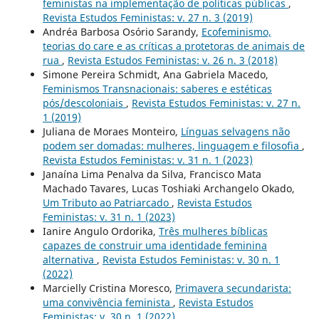
feministas na implementação de políticas públicas
,
Revista Estudos Feministas: v. 27 n. 3 (2019)
Andréa Barbosa Osório Sarandy,
Ecofeminismo,
teorias do care e as críticas a protetoras de animais de
rua
,
Revista Estudos Feministas: v. 26 n. 3 (2018)
Simone Pereira Schmidt, Ana Gabriela Macedo,
Feminismos Transnacionais: saberes e estéticas
pós/descoloniais
,
Revista Estudos Feministas: v. 27 n.
1 (2019)
Juliana de Moraes Monteiro,
Línguas selvagens não
podem ser domadas: mulheres, linguagem e filosofia
,
Revista Estudos Feministas: v. 31 n. 1 (2023)
Janaína Lima Penalva da Silva, Francisco Mata
Machado Tavares, Lucas Toshiaki Archangelo Okado,
Um Tributo ao Patriarcado
,
Revista Estudos
Feministas: v. 31 n. 1 (2023)
Ianire Angulo Ordorika,
Três mulheres bíblicas
capazes de construir uma identidade feminina
alternativa
,
Revista Estudos Feministas: v. 30 n. 1
(2022)
Marcielly Cristina Moresco,
Primavera secundarista:
uma convivência feminista
,
Revista Estudos
Feministas: v. 30 n. 1 (2022)