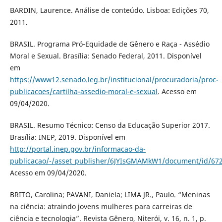
BARDIN, Laurence. Análise de conteúdo. Lisboa: Edições 70,
2011.
BRASIL. Programa Pró-Equidade de Gênero e Raça - Assédio
Moral e Sexual. Brasília: Senado Federal, 2011. Disponível
em
https://www12.senado.leg.br/institucional/procuradoria/proc-
publicacoes/cartilha-assedio-moral-e-sexual
. Acesso em
09/04/2020.
BRASIL. Resumo Técnico: Censo da Educação Superior 2017.
Brasília: INEP, 2019. Disponível em
http://portal.inep.gov.br/informacao-da-
publicacao/-/asset_publisher/6JYIsGMAMkW1/document/id/67
Acesso em 09/04/2020.
BRITO, Carolina; PAVANI, Daniela; LIMA JR., Paulo. “Meninas
na ciência: atraindo jovens mulheres para carreiras de
ciência e tecnologia”. Revista Gênero, Niterói, v. 16, n. 1, p.