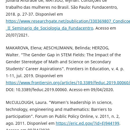
Juliana Andrade de; MATSUO, Myrian. Condições de
trabalho das mulheres no Brasil. São Paulo: Fundacentro,
2018. p. 27-37. Disponível em
https://www.researchgate.net/publication/330369807_Condico
_II_Seminario_de_Sociologia_da_Fundacentro
. Acesso em
20/07/2021.
MAKAROVA, Elena; AESCHLIMANN, Belinda; HERZOG,
Walter. “The Gender Gap in STEM Fields: The Impact of the
Gender Stereotype of Math and Science on Secondary
Students’ Career Aspirations”. Frontiers in Education, v. 4. p.
1-11, jul. 2019. Disponível em
https://www.frontiersin.org/articles/10.3389/feduc.2019.00060/
DOI: 10.3389/feduc.2019.00060. Acesso em 09/04/2020.
McCULLOUGH, Laura. “Women’s leadership in science,
technology, engineering and mathematics: Barriers to
participation”. Forum on Public Policy Online, v. 2011, n. 2,
ago. 2011. Disponível em
https://eric.ed.gov/?id=EJ944199
.