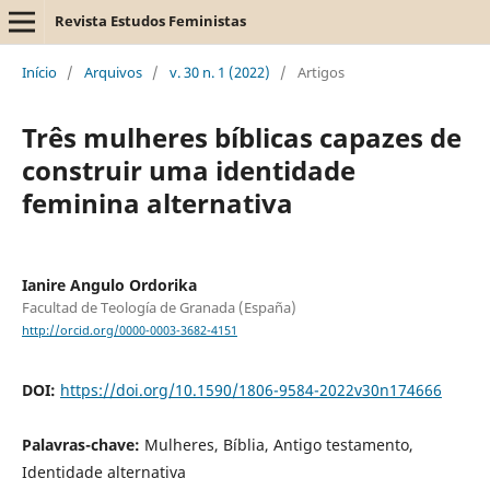
Revista Estudos Feministas
Início
/
Arquivos
/
v. 30 n. 1 (2022)
/
Artigos
Três mulheres bíblicas capazes de
construir uma identidade
feminina alternativa
Ianire Angulo Ordorika
Facultad de Teología de Granada (España)
http://orcid.org/0000-0003-3682-4151
DOI:
https://doi.org/10.1590/1806-9584-2022v30n174666
Palavras-chave:
Mulheres, Bíblia, Antigo testamento,
Identidade alternativa