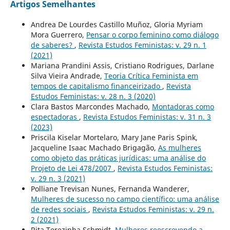
Artigos Semelhantes
Andrea De Lourdes Castillo Muñoz, Gloria Myriam
Mora Guerrero,
Pensar o corpo feminino como diálogo
de saberes?
,
Revista Estudos Feministas: v. 29 n. 1
(2021)
Mariana Prandini Assis, Cristiano Rodrigues, Darlane
Silva Vieira Andrade,
Teoria Crítica Feminista em
tempos de capitalismo financeirizado
,
Revista
Estudos Feministas: v. 28 n. 3 (2020)
Clara Bastos Marcondes Machado,
Montadoras como
espectadoras
,
Revista Estudos Feministas: v. 31 n. 3
(2023)
Priscila Kiselar Mortelaro, Mary Jane Paris Spink,
Jacqueline Isaac Machado Brigagão,
As mulheres
como objeto das práticas jurídicas: uma análise do
Projeto de Lei 478/2007
,
Revista Estudos Feministas:
v. 29 n. 3 (2021)
Polliane Trevisan Nunes, Fernanda Wanderer,
Mulheres de sucesso no campo científico: uma análise
de redes sociais
,
Revista Estudos Feministas: v. 29 n.
2 (2021)
Rita Terezinha Schmidt,
Mulheres reescrevendo a