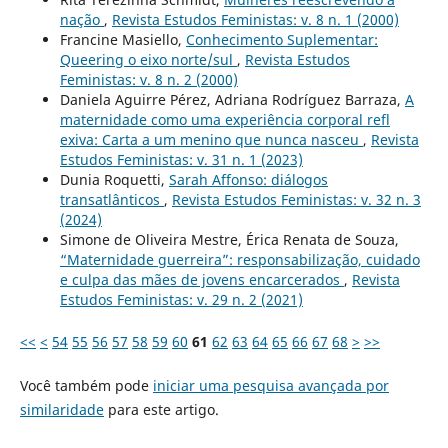
nação
,
Revista Estudos Feministas: v. 8 n. 1 (2000)
Francine Masiello,
Conhecimento Suplementar:
Queering o eixo norte/sul
,
Revista Estudos
Feministas: v. 8 n. 2 (2000)
Daniela Aguirre Pérez, Adriana Rodríguez Barraza,
A
maternidade como uma experiência corporal refl
exiva: Carta a um menino que nunca nasceu
,
Revista
Estudos Feministas: v. 31 n. 1 (2023)
Dunia Roquetti,
Sarah Affonso: diálogos
transatlânticos
,
Revista Estudos Feministas: v. 32 n. 3
(2024)
Simone de Oliveira Mestre, Érica Renata de Souza,
“Maternidade guerreira”: responsabilização, cuidado
e culpa das mães de jovens encarcerados
,
Revista
Estudos Feministas: v. 29 n. 2 (2021)
<<
<
54
55
56
57
58
59
60
61
62
63
64
65
66
67
68
>
>>
Você também pode
iniciar uma pesquisa avançada por
similaridade
para este artigo.