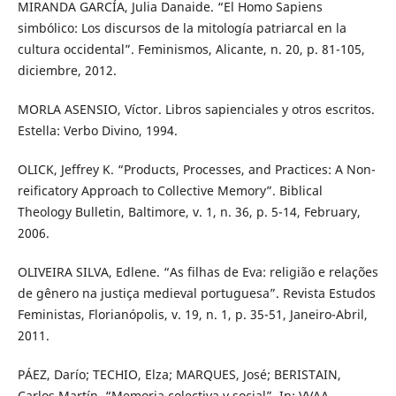
MIRANDA GARCÍA, Julia Danaide. “El Homo Sapiens
simbólico: Los discursos de la mitología patriarcal en la
cultura occidental”. Feminismos, Alicante, n. 20, p. 81-105,
diciembre, 2012.
MORLA ASENSIO, Víctor. Libros sapienciales y otros escritos.
Estella: Verbo Divino, 1994.
OLICK, Jeffrey K. “Products, Processes, and Practices: A Non-
reificatory Approach to Collective Memory”. Biblical
Theology Bulletin, Baltimore, v. 1, n. 36, p. 5-14, February,
2006.
OLIVEIRA SILVA, Edlene. “As filhas de Eva: religião e relações
de gênero na justiça medieval portuguesa”. Revista Estudos
Feministas, Florianópolis, v. 19, n. 1, p. 35-51, Janeiro-Abril,
2011.
PÁEZ, Darío; TECHIO, Elza; MARQUES, José; BERISTAIN,
Carlos Martín. “Memoria colectiva y social”. In: VVAA.