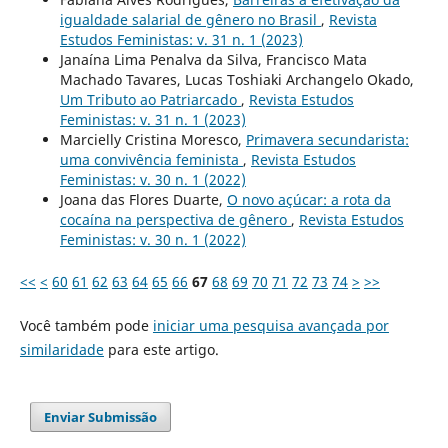
igualdade salarial de gênero no Brasil
,
Revista
Estudos Feministas: v. 31 n. 1 (2023)
Janaína Lima Penalva da Silva, Francisco Mata
Machado Tavares, Lucas Toshiaki Archangelo Okado,
Um Tributo ao Patriarcado
,
Revista Estudos
Feministas: v. 31 n. 1 (2023)
Marcielly Cristina Moresco,
Primavera secundarista:
uma convivência feminista
,
Revista Estudos
Feministas: v. 30 n. 1 (2022)
Joana das Flores Duarte,
O novo açúcar: a rota da
cocaína na perspectiva de gênero
,
Revista Estudos
Feministas: v. 30 n. 1 (2022)
<<
<
60
61
62
63
64
65
66
67
68
69
70
71
72
73
74
>
>>
Você também pode
iniciar uma pesquisa avançada por
similaridade
para este artigo.
Enviar Submissão