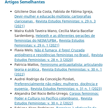
Artigos Semelhantes
Gilcilene Dias da Costa, Fabíola de Fátima Igreja,
Devir-mulher e educação múltipla: cartografias
clariceanas
,
Revista Estudos Feministas: v. 29 n. 3
(2021)
Maíra Kubík Taveira Mano, Cecilia Maria Bacellar
Sardenberg,
Heleieth e as diferentes gerações de
feministas do NEIM/UFBA
,
Revista Estudos
Feministas: v. 29 n. 1 (2021)
Flavia Melo,
Não é fumaça, é fogo! Cruzada
antigênero e resistências feministas no Brasil
,
Revista
Estudos Feministas: v. 28 n. 3 (2020)
Patricia Mattos,
Feminismo anticapitalista: articulando
teoria e prática
,
Revista Estudos Feministas: v. 30 n. 1
(2022)
Audrei Rodrigo da Conceição Pizolati,
Preferencialmente não mães: mulheres, docência e
eugenia
,
Revista Estudos Feministas: v. 31 n. 1 (2023)
Alejandra Del Rocio Bello-Urrego,
Corpos femininos:
Poder e Cultura no Pacífico colombiano
,
Revista
Estudos Feministas: v. 30 n. 2 (2022)
Fabiana Alves Rodrigues,
Barreiras à efetivação da