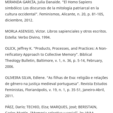
MIRANDA GARCÍA, Julia Danaide. “El Homo Sapiens
simbólico: Los discursos de la mitología patriarcal en la
cultura occidental”. Feminismos, Alicante, n. 20, p. 81-105,
diciembre, 2012.
MORLA ASENSIO, Víctor. Libros sapienciales y otros escritos.
Estella: Verbo Divino, 1994.
OLICK, Jeffrey K. “Products, Processes, and Practices: A Non-
reificatory Approach to Collective Memory”. Biblical
Theology Bulletin, Baltimore, v. 1, n. 36, p. 5-14, February,
2006.
OLIVEIRA SILVA, Edlene. “As filhas de Eva: religião e relações
de gênero na justiça medieval portuguesa”. Revista Estudos
Feministas, Florianópolis, v. 19, n. 1, p. 35-51, Janeiro-Abril,
2011.
PÁEZ, Darío; TECHIO, Elza; MARQUES, José; BERISTAIN,
Carlos Martín. “Memoria colectiva y social”. In: VVAA.