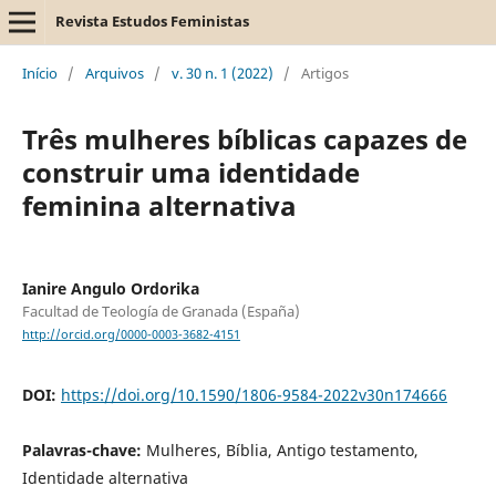
Revista Estudos Feministas
Início
/
Arquivos
/
v. 30 n. 1 (2022)
/
Artigos
Três mulheres bíblicas capazes de
construir uma identidade
feminina alternativa
Ianire Angulo Ordorika
Facultad de Teología de Granada (España)
http://orcid.org/0000-0003-3682-4151
DOI:
https://doi.org/10.1590/1806-9584-2022v30n174666
Palavras-chave:
Mulheres, Bíblia, Antigo testamento,
Identidade alternativa