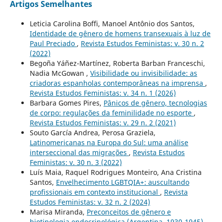
Artigos Semelhantes
Leticia Carolina Boffi, Manoel Antônio dos Santos,
Identidade de gênero de homens transexuais à luz de
Paul Preciado
,
Revista Estudos Feministas: v. 30 n. 2
(2022)
Begoña Yáñez-Martínez, Roberta Barban Franceschi,
Nadia McGowan ,
Visibilidade ou invisibilidade: as
criadoras espanholas contemporâneas na imprensa
,
Revista Estudos Feministas: v. 34 n. 1 (2026)
Barbara Gomes Pires,
Pânicos de gênero, tecnologias
de corpo: regulações da feminilidade no esporte
,
Revista Estudos Feministas: v. 29 n. 2 (2021)
Souto García Andrea, Perosa Graziela,
Latinomericanas na Europa do Sul: uma análise
interseccional das migrações
,
Revista Estudos
Feministas: v. 30 n. 3 (2022)
Luís Maia, Raquel Rodrigues Monteiro, Ana Cristina
Santos,
Envelhecimento LGBTQIA+: auscultando
profissionais em contexto institucional
,
Revista
Estudos Feministas: v. 32 n. 2 (2024)
Marisa Miranda,
Preconceitos de gênero e
biotipologia endocrinológica (Argentina, 1930-1945)
,