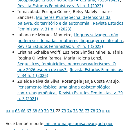
Revista Estudos Feministas: v. 31 n. 1 (2023)
Inmaculada Postigo Gómez, Betsy Malely Linares
Sánchez,
Mulheres P’urhépecha: defensoras da
palavra, do território e da autonomia
,
Revista Estudos
Feministas: v. 31 n. 1 (2023)
Juliana de Moraes Monteiro,
Línguas selvagens não
podem ser domadas: mulheres, linguagem e filosofia
,
Revista Estudos Feministas: v. 31 n. 1 (2023)
Cristina Scheibe Wolff, Luzinete Simões Minella, Tânia
Regina Oliveira Ramos, Maria Helena Lenzi,
Sequestros, feminicídios, neoconservadorismos. O
que 2026 espera de nós?
,
Revista Estudos Feministas:
v. 34 n. 1 (2026)
Zuleide Paiva da Silva, Rosangela Janja Costa Araujo,
Pensamento lésbico: uma ginga epistemológica
contra-hegemônica
,
Revista Estudos Feministas: v. 29
n. 3 (2021)
<<
<
65
66
67
68
69
70
71
72
73
74
75
76
77
78
79
>
>>
Você também pode
iniciar uma pesquisa avançada por