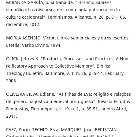
MIRANDA GARCÍA, Julia Danaide. “El Homo Sapiens
simbólico: Los discursos de la mitología patriarcal en la
cultura occidental”. Feminismos, Alicante, n. 20, p. 81-105,
diciembre, 2012.
MORLA ASENSIO, Víctor. Libros sapienciales y otros escritos.
Estella: Verbo Divino, 1994.
OLICK, Jeffrey K. “Products, Processes, and Practices: A Non-
reificatory Approach to Collective Memory”. Biblical
Theology Bulletin, Baltimore, v. 1, n. 36, p. 5-14, February,
2006.
OLIVEIRA SILVA, Edlene. “As filhas de Eva: religião e relações
de gênero na justiça medieval portuguesa”. Revista Estudos
Feministas, Florianópolis, v. 19, n. 1, p. 35-51, Janeiro-Abril,
2011.
PÁEZ, Darío; TECHIO, Elza; MARQUES, José; BERISTAIN,
Carlos Martín. “Memoria colectiva y social”. In: VVAA.