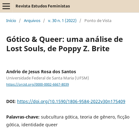
Revista Estudos Feministas
Início
/
Arquivos
/
v. 30 n. 1 (2022)
/
Ponto de Vista
Gótico & Queer: uma análise de
Lost Souls, de Poppy Z. Brite
Andrio de Jesus Rosa dos Santos
Universidade Federal de Santa Maria (UFSM)
https://orcid.org/0000-0002-6667-8039
DOI:
https://doi.org/10.1590/1806-9584-2022v30n175409
Palavras-chave:
subcultura gótica, teoria de gênero, ficção
gótica, identidade queer