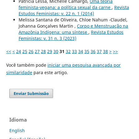
Patrícia Lessa, Michelle Camargo,
Uma teoria
feminista-vegana: a política sexual da carne
,
Revista
Estudos Feministas: v. 22 n. 1 (2014)
Melissa Santana de Oliveira, Chloe Nahum -Claudel,
Johanna Gonçalves Martin ,
Corpo e Menstruação na
Amazônia Indígena: uma síntese
,
Revista Estudos
Feministas: v. 31 n. 3 (2023)
<<
<
24
25
26
27
28
29
30
31
32
33
34
35
36
37
38
>
>>
Você também pode
iniciar uma pesquisa avançada por
similaridade
para este artigo.
Enviar Submissão
Idioma
English