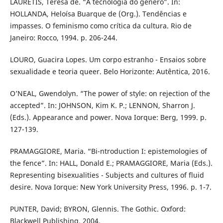
LAURETIS, Teresa de. “A tecnologia do gênero”. In:
HOLLANDA, Heloísa Buarque de (Org.). Tendências e
impasses. O feminismo como crítica da cultura. Rio de
Janeiro: Rocco, 1994. p. 206-244.
LOURO, Guacira Lopes. Um corpo estranho - Ensaios sobre
sexualidade e teoria queer. Belo Horizonte: Autêntica, 2016.
O’NEAL, Gwendolyn. “The power of style: on rejection of the
accepted”. In: JOHNSON, Kim K. P.; LENNON, Sharron J.
(Eds.). Appearance and power. Nova Iorque: Berg, 1999. p.
127-139.
PRAMAGGIORE, Maria. “Bi-ntroduction I: epistemologies of
the fence”. In: HALL, Donald E.; PRAMAGGIORE, Maria (Eds.).
Representing bisexualities - Subjects and cultures of fluid
desire. Nova Iorque: New York University Press, 1996. p. 1-7.
PUNTER, David; BYRON, Glennis. The Gothic. Oxford:
Blackwell Publishing, 2004.