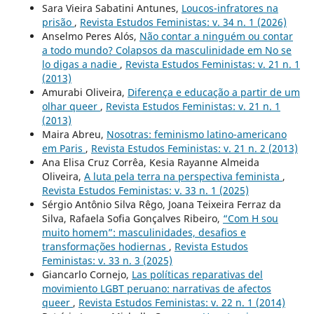
Sara Vieira Sabatini Antunes,
Loucos-infratores na
prisão
,
Revista Estudos Feministas: v. 34 n. 1 (2026)
Anselmo Peres Alós,
Não contar a ninguém ou contar
a todo mundo? Colapsos da masculinidade em No se
lo digas a nadie
,
Revista Estudos Feministas: v. 21 n. 1
(2013)
Amurabi Oliveira,
Diferença e educação a partir de um
olhar queer
,
Revista Estudos Feministas: v. 21 n. 1
(2013)
Maira Abreu,
Nosotras: feminismo latino-americano
em Paris
,
Revista Estudos Feministas: v. 21 n. 2 (2013)
Ana Elisa Cruz Corrêa, Kesia Rayanne Almeida
Oliveira,
A luta pela terra na perspectiva feminista
,
Revista Estudos Feministas: v. 33 n. 1 (2025)
Sérgio Antônio Silva Rêgo, Joana Teixeira Ferraz da
Silva, Rafaela Sofia Gonçalves Ribeiro,
“Com H sou
muito homem”: masculinidades, desafios e
transformações hodiernas
,
Revista Estudos
Feministas: v. 33 n. 3 (2025)
Giancarlo Cornejo,
Las políticas reparativas del
movimiento LGBT peruano: narrativas de afectos
queer
,
Revista Estudos Feministas: v. 22 n. 1 (2014)