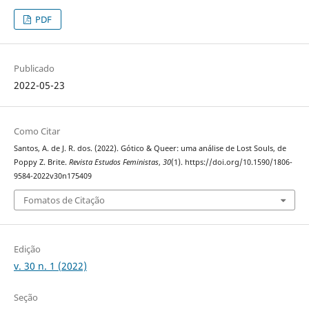
PDF
Publicado
2022-05-23
Como Citar
Santos, A. de J. R. dos. (2022). Gótico & Queer: uma análise de Lost Souls, de
Poppy Z. Brite.
Revista Estudos Feministas
,
30
(1). https://doi.org/10.1590/1806-
9584-2022v30n175409
Fomatos de Citação
Edição
v. 30 n. 1 (2022)
Seção