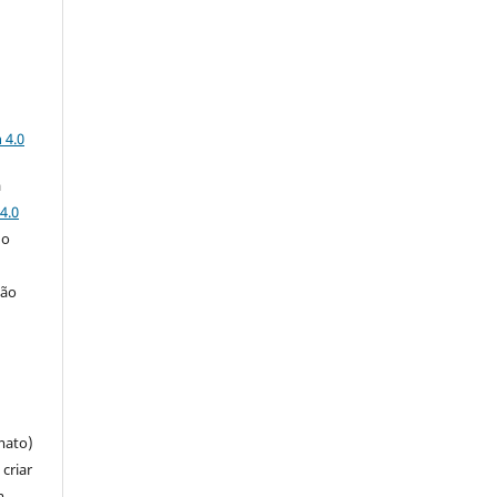
a
 4.0
a
4.0
 o
ção
mato)
criar
m,