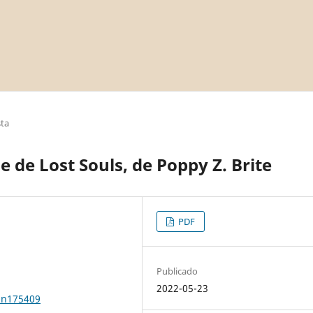
sta
 de Lost Souls, de Poppy Z. Brite
PDF
Publicado
2022-05-23
0n175409