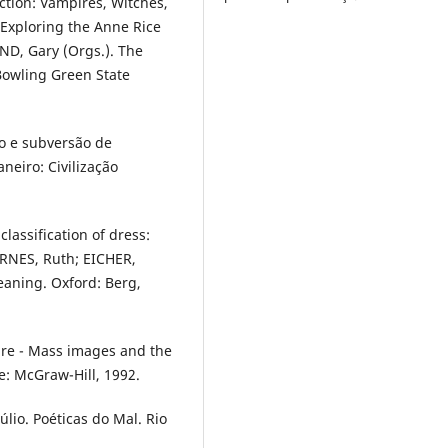
tion: Vampires, Witches,
Exploring the Anne Rice
D, Gary (Orgs.). The
Bowling Green State
o e subversão de
neiro: Civilização
lassification of dress:
BARNES, Ruth; EICHER,
aning. Oxford: Berg,
ire - Mass images and the
: McGraw-Hill, 1992.
úlio. Poéticas do Mal. Rio