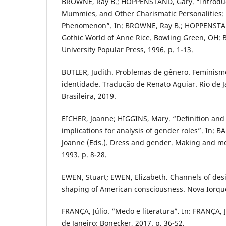
BROWNE, Ray B.; HOPPENSTAND, Gary. “Introduc
Mummies, and Other Charismatic Personalities: 
Phenomenon”. In: BROWNE, Ray B.; HOPPENSTAN
Gothic World of Anne Rice. Bowling Green, OH: 
University Popular Press, 1996. p. 1-13.
BUTLER, Judith. Problemas de gênero. Feminism
identidade. Tradução de Renato Aguiar. Rio de Ja
Brasileira, 2019.
EICHER, Joanne; HIGGINS, Mary. “Definition and c
implications for analysis of gender roles”. In: 
Joanne (Eds.). Dress and gender. Making and me
1993. p. 8-28.
EWEN, Stuart; EWEN, Elizabeth. Channels of des
shaping of American consciousness. Nova Iorque
FRANÇA, Júlio. “Medo e literatura”. In: FRANÇA, J
de Janeiro: Bonecker, 2017. p. 36-52.