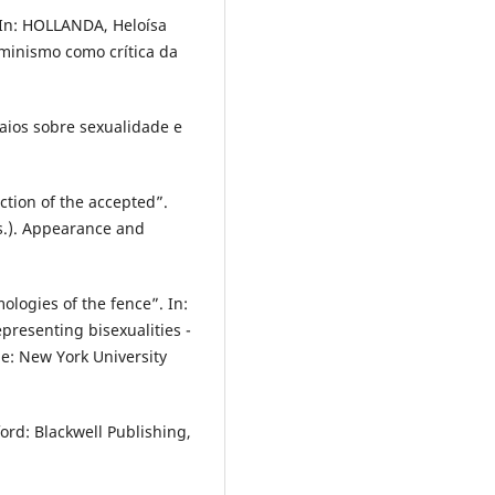
 In: HOLLANDA, Heloísa
minismo como crítica da
aios sobre sexualidade e
ction of the accepted”.
s.). Appearance and
logies of the fence”. In:
resenting bisexualities -
ue: New York University
rd: Blackwell Publishing,