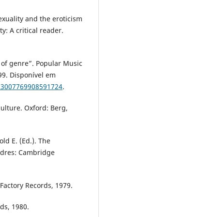
exuality and the eroticism
y: A critical reader.
 of genre”. Popular Music
999. Disponível em
/03007769908591724
.
ulture. Oxford: Berg,
ld E. (Ed.). The
ndres: Cambridge
Factory Records, 1979.
ds, 1980.