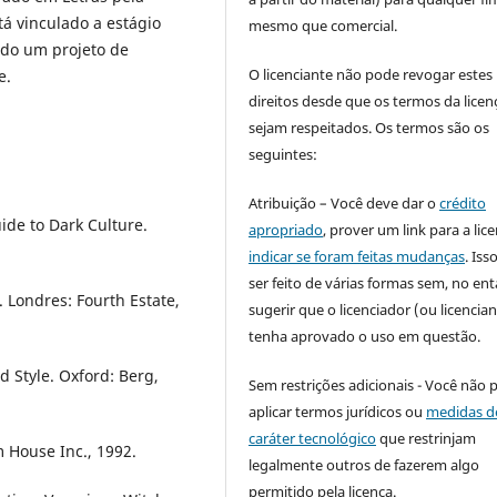
á vinculado a estágio
mesmo que comercial.
ndo um projeto de
O licenciante não pode revogar estes
e.
direitos desde que os termos da licen
sejam respeitados. Os termos são os
seguintes:
Atribuição – Você deve dar o
crédito
ide to Dark Culture.
apropriado
, prover um link para a lic
indicar se foram feitas mudanças
. Is
ser feito de várias formas sem, no ent
 Londres: Fourth Estate,
sugerir que o licenciador (ou licencian
tenha aprovado o uso em questão.
d Style. Oxford: Berg,
Sem restrições adicionais - Você não 
aplicar termos jurídicos ou
medidas d
caráter tecnológico
que restrinjam
 House Inc., 1992.
legalmente outros de fazerem algo
permitido pela licença.