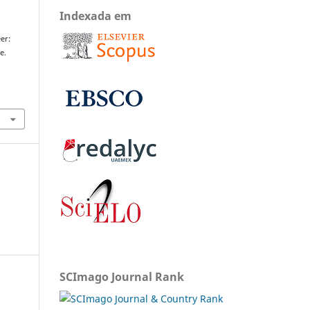
Indexada em
eer:
e.
SCImago Journal Rank