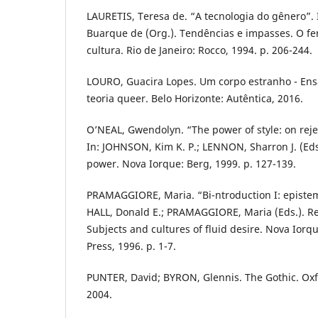
LAURETIS, Teresa de. “A tecnologia do gênero”.
Buarque de (Org.). Tendências e impasses. O fe
cultura. Rio de Janeiro: Rocco, 1994. p. 206-244.
LOURO, Guacira Lopes. Um corpo estranho - Ens
teoria queer. Belo Horizonte: Autêntica, 2016.
O’NEAL, Gwendolyn. “The power of style: on reje
In: JOHNSON, Kim K. P.; LENNON, Sharron J. (Ed
power. Nova Iorque: Berg, 1999. p. 127-139.
PRAMAGGIORE, Maria. “Bi-ntroduction I: epistemo
HALL, Donald E.; PRAMAGGIORE, Maria (Eds.). Rep
Subjects and cultures of fluid desire. Nova Iorq
Press, 1996. p. 1-7.
PUNTER, David; BYRON, Glennis. The Gothic. Oxfo
2004.