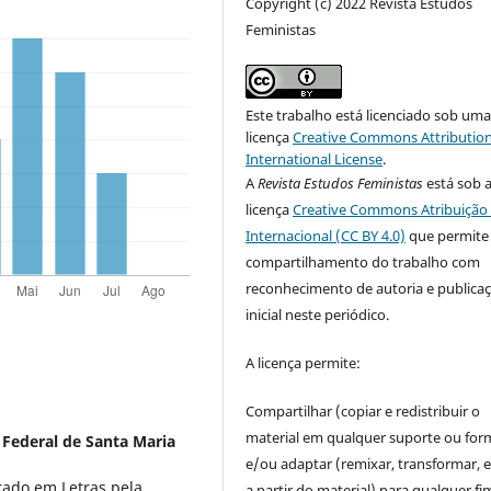
Copyright (c) 2022 Revista Estudos
Feministas
Este trabalho está licenciado sob um
licença
Creative Commons Attribution
International License
.
A
Revista Estudos Feministas
está sob 
licença
Creative Commons Atribuição 
Internacional (CC BY 4.0)
que permite
compartilhamento do trabalho com
reconhecimento de autoria e publica
inicial neste periódico.
A licença permite:
Compartilhar (copiar e redistribuir o
material em qualquer suporte ou for
 Federal de Santa Maria
e/ou adaptar (remixar, transformar, e 
rado em Letras pela
a partir do material) para qualquer fi