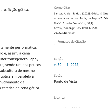
Como Citar
ero, ficção gótica,
Santos, A. de J. R. dos. (2022). Gótico & Qu
uma análise de Lost Souls, de Poppy Z. Brit
Revista Estudos Feministas
,
30
(1).
https://doi.org/10.1590/1806-9584-
2022v30n175409
Fomatos de Citação
ltamente performática,
ro e, assim, a cena
Edição
autor transgênero Poppy
v. 30 n. 1 (2022)
to, sendo um dos poucos
à subcultura de mesmo
Seção
 gótica em paralelo à
Ponto de Vista
envolvimento da
à estética da cena gótica.
Licença