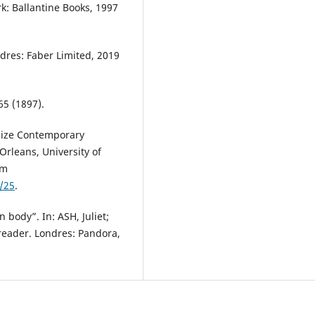
k: Ballantine Books, 1997
dres: Faber Limited, 2019
65 (1897).
lize Contemporary
Orleans, University of
em
1/25
.
body”. In: ASH, Juliet;
 reader. Londres: Pandora,