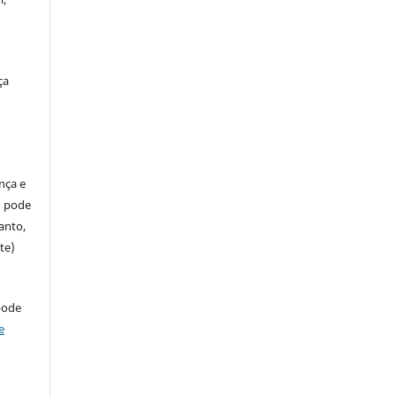
ça
ença e
so pode
anto,
te)
pode
e