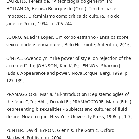
LAURETIS, Teresa de. “A tecnologia do gênero”. In:
HOLLANDA, Heloísa Buarque de (Org.). Tendências e
impasses. O feminismo como crítica da cultura. Rio de
Janeiro: Rocco, 1994. p. 206-244.
LOURO, Guacira Lopes. Um corpo estranho - Ensaios sobre
sexualidade e teoria queer. Belo Horizonte: Autêntica, 2016.
O’NEAL, Gwendolyn. “The power of style: on rejection of the
accepted”. In: JOHNSON, Kim K. P.; LENNON, Sharron J.
(Eds.). Appearance and power. Nova Iorque: Berg, 1999. p.
127-139.
PRAMAGGIORE, Maria. “Bi-ntroduction I: epistemologies of
the fence”. In: HALL, Donald E.; PRAMAGGIORE, Maria (Eds.).
Representing bisexualities - Subjects and cultures of fluid
desire. Nova Iorque: New York University Press, 1996. p. 1-7.
PUNTER, David; BYRON, Glennis. The Gothic. Oxford:
Blackwell Publishing, 2004.