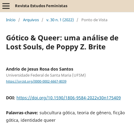
Revista Estudos Feministas
Início
/
Arquivos
/
v. 30 n. 1 (2022)
/
Ponto de Vista
Gótico & Queer: uma análise de
Lost Souls, de Poppy Z. Brite
Andrio de Jesus Rosa dos Santos
Universidade Federal de Santa Maria (UFSM)
https://orcid.org/0000-0002-6667-8039
DOI:
https://doi.org/10.1590/1806-9584-2022v30n175409
Palavras-chave:
subcultura gótica, teoria de gênero, ficção
gótica, identidade queer