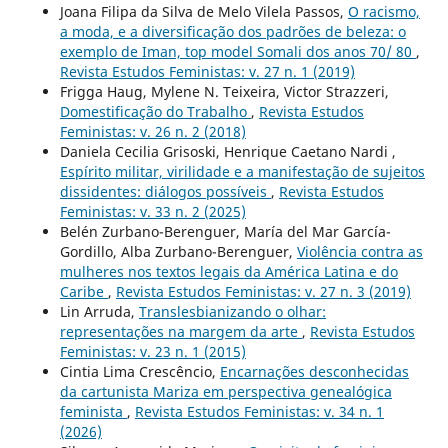
Joana Filipa da Silva de Melo Vilela Passos,
O racismo,
a moda, e a diversificação dos padrões de beleza: o
exemplo de Iman, top model Somali dos anos 70/ 80
,
Revista Estudos Feministas: v. 27 n. 1 (2019)
Frigga Haug, Mylene N. Teixeira, Victor Strazzeri,
Domestificação do Trabalho
,
Revista Estudos
Feministas: v. 26 n. 2 (2018)
Daniela Cecilia Grisoski, Henrique Caetano Nardi ,
Espírito militar, virilidade e a manifestação de sujeitos
dissidentes: diálogos possíveis
,
Revista Estudos
Feministas: v. 33 n. 2 (2025)
Belén Zurbano-Berenguer, María del Mar García-
Gordillo, Alba Zurbano-Berenguer,
Violência contra as
mulheres nos textos legais da América Latina e do
Caribe
,
Revista Estudos Feministas: v. 27 n. 3 (2019)
Lin Arruda,
Translesbianizando o olhar:
representações na margem da arte
,
Revista Estudos
Feministas: v. 23 n. 1 (2015)
Cintia Lima Crescêncio,
Encarnações desconhecidas
da cartunista Mariza em perspectiva genealógica
feminista
,
Revista Estudos Feministas: v. 34 n. 1
(2026)