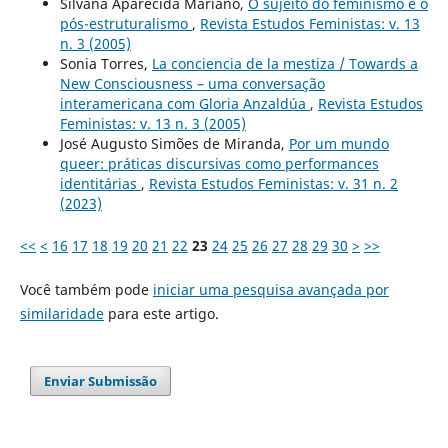
Silvana Aparecida Mariano,
O sujeito do feminismo e o
pós-estruturalismo
,
Revista Estudos Feministas: v. 13
n. 3 (2005)
Sonia Torres,
La conciencia de la mestiza / Towards a
New Consciousness – uma conversação
interamericana com Gloria Anzaldúa
,
Revista Estudos
Feministas: v. 13 n. 3 (2005)
José Augusto Simões de Miranda,
Por um mundo
queer: práticas discursivas como performances
identitárias
,
Revista Estudos Feministas: v. 31 n. 2
(2023)
<<
<
16
17
18
19
20
21
22
23
24
25
26
27
28
29
30
>
>>
Você também pode
iniciar uma pesquisa avançada por
similaridade
para este artigo.
Enviar Submissão