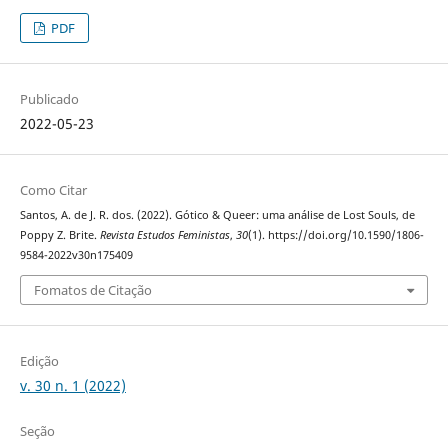
PDF
Publicado
2022-05-23
Como Citar
Santos, A. de J. R. dos. (2022). Gótico & Queer: uma análise de Lost Souls, de
Poppy Z. Brite.
Revista Estudos Feministas
,
30
(1). https://doi.org/10.1590/1806-
9584-2022v30n175409
Fomatos de Citação
Edição
v. 30 n. 1 (2022)
Seção