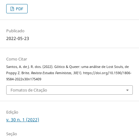
PDF
Publicado
2022-05-23
Como Citar
Santos, A. de J. R. dos. (2022). Gótico & Queer: uma análise de Lost Souls, de
Poppy Z. Brite.
Revista Estudos Feministas
,
30
(1). https://doi.org/10.1590/1806-
9584-2022v30n175409
Fomatos de Citação
Edição
v. 30 n. 1 (2022)
Seção