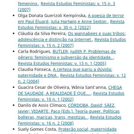
femenino
,
Revista Estudos Feministas: v. 15 n. 3
(2007)
Olga Donata Guerizoli Kempinska,
A poesia de terror
em Paul Éluard, Julia Hartwig e Anne Sexton
,
Revista
Estudos Feministas: v. 30 n. 2 (2022)
Cláudia da Silva Pereira,
Os wannabees e suas tribos:
adolescência e distinção na Internet
,
Revista Estudos
Feministas: v. 15 n. 2 (2007)
Carla Rodrigues,
BUTLER, Judith P. Problemas de
gênero: feminismo e subversão da identidade.
,
Revista Estudos Feministas: v. 13 n. 1 (2005)
Claudia Fonseca,
A certeza que pariu a dúvida:
paternidade e DNA
,
Revista Estudos Feministas: v. 12
n. 2 (2004)
Guacira Cesar de Oliveira, Wânia Sant'anna,
CHEGA
DE SAUDADE, A REALIDADE É QUE...
,
Revista Estudos
Feministas: v. 10 n. 1 (2002)
Danilo de Assis Clímaco,
CÓRDOBA, David; SÁEZ,
Javier; VIDARTE, Paco (Eds.). Teoría queer. Políticas
bolleras, maricas, trans, mestizas.
,
Revista Estudos
Feministas: v. 16 n. 2 (2008)
Suely Gomes Costa,
Proteção social, maternidade