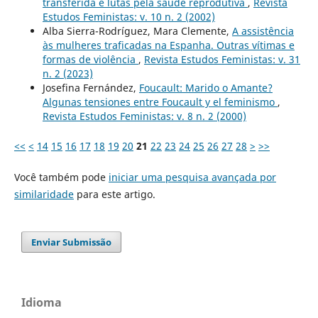
transferida e lutas pela saúde reprodutiva
,
Revista
Estudos Feministas: v. 10 n. 2 (2002)
Alba Sierra-Rodríguez, Mara Clemente,
A assistência
às mulheres traficadas na Espanha. Outras vítimas e
formas de violência
,
Revista Estudos Feministas: v. 31
n. 2 (2023)
Josefina Fernández,
Foucault: Marido o Amante?
Algunas tensiones entre Foucault y el feminismo
,
Revista Estudos Feministas: v. 8 n. 2 (2000)
<<
<
14
15
16
17
18
19
20
21
22
23
24
25
26
27
28
>
>>
Você também pode
iniciar uma pesquisa avançada por
similaridade
para este artigo.
Enviar Submissão
Idioma