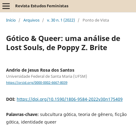
Revista Estudos Feministas
Início
/
Arquivos
/
v. 30 n. 1 (2022)
/
Ponto de Vista
Gótico & Queer: uma análise de
Lost Souls, de Poppy Z. Brite
Andrio de Jesus Rosa dos Santos
Universidade Federal de Santa Maria (UFSM)
https://orcid.org/0000-0002-6667-8039
DOI:
https://doi.org/10.1590/1806-9584-2022v30n175409
Palavras-chave:
subcultura gótica, teoria de gênero, ficção
gótica, identidade queer