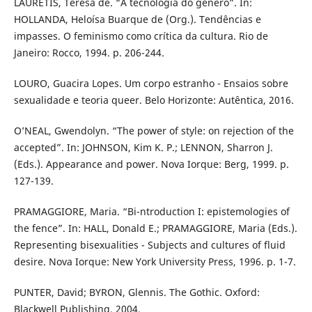
LAURETIS, Teresa de. “A tecnologia do gênero”. In:
HOLLANDA, Heloísa Buarque de (Org.). Tendências e
impasses. O feminismo como crítica da cultura. Rio de
Janeiro: Rocco, 1994. p. 206-244.
LOURO, Guacira Lopes. Um corpo estranho - Ensaios sobre
sexualidade e teoria queer. Belo Horizonte: Autêntica, 2016.
O’NEAL, Gwendolyn. “The power of style: on rejection of the
accepted”. In: JOHNSON, Kim K. P.; LENNON, Sharron J.
(Eds.). Appearance and power. Nova Iorque: Berg, 1999. p.
127-139.
PRAMAGGIORE, Maria. “Bi-ntroduction I: epistemologies of
the fence”. In: HALL, Donald E.; PRAMAGGIORE, Maria (Eds.).
Representing bisexualities - Subjects and cultures of fluid
desire. Nova Iorque: New York University Press, 1996. p. 1-7.
PUNTER, David; BYRON, Glennis. The Gothic. Oxford:
Blackwell Publishing, 2004.