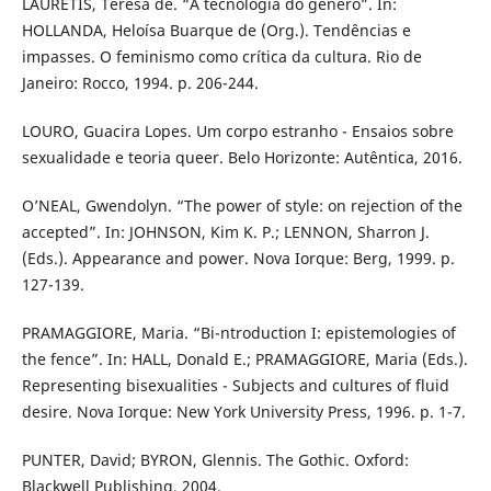
LAURETIS, Teresa de. “A tecnologia do gênero”. In:
HOLLANDA, Heloísa Buarque de (Org.). Tendências e
impasses. O feminismo como crítica da cultura. Rio de
Janeiro: Rocco, 1994. p. 206-244.
LOURO, Guacira Lopes. Um corpo estranho - Ensaios sobre
sexualidade e teoria queer. Belo Horizonte: Autêntica, 2016.
O’NEAL, Gwendolyn. “The power of style: on rejection of the
accepted”. In: JOHNSON, Kim K. P.; LENNON, Sharron J.
(Eds.). Appearance and power. Nova Iorque: Berg, 1999. p.
127-139.
PRAMAGGIORE, Maria. “Bi-ntroduction I: epistemologies of
the fence”. In: HALL, Donald E.; PRAMAGGIORE, Maria (Eds.).
Representing bisexualities - Subjects and cultures of fluid
desire. Nova Iorque: New York University Press, 1996. p. 1-7.
PUNTER, David; BYRON, Glennis. The Gothic. Oxford:
Blackwell Publishing, 2004.