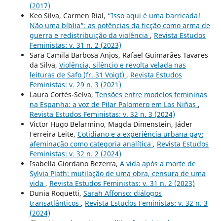
(2017)
Keo Silva, Carmen Rial,
“Isso aqui é uma barricada!
Não uma bíblia”: as potências da ficção como arma de
guerra e redistribuição da violência
,
Revista Estudos
Feministas: v. 31 n. 2 (2023)
Sara Camila Barbosa Anjos, Rafael Guimarães Tavares
da Silva,
Violência, silêncio e revolta velada nas
leituras de Safo (fr. 31 Voigt)
,
Revista Estudos
Feministas: v. 29 n. 3 (2021)
Laura Cortés-Selva,
Tensões entre modelos femininas
na Espanha: a voz de Pilar Palomero em Las Niñas
,
Revista Estudos Feministas: v. 32 n. 3 (2024)
Victor Hugo Belarmino, Magda Dimenstein, Jáder
Ferreira Leite,
Cotidiano e a experiência urbana gay:
afeminação como categoria analítica
,
Revista Estudos
Feministas: v. 32 n. 2 (2024)
Isabella Giordano Bezerra,
A vida após a morte de
Sylvia Plath: mutilação de uma obra, censura de uma
vida
,
Revista Estudos Feministas: v. 31 n. 2 (2023)
Dunia Roquetti,
Sarah Affonso: diálogos
transatlânticos
,
Revista Estudos Feministas: v. 32 n. 3
(2024)