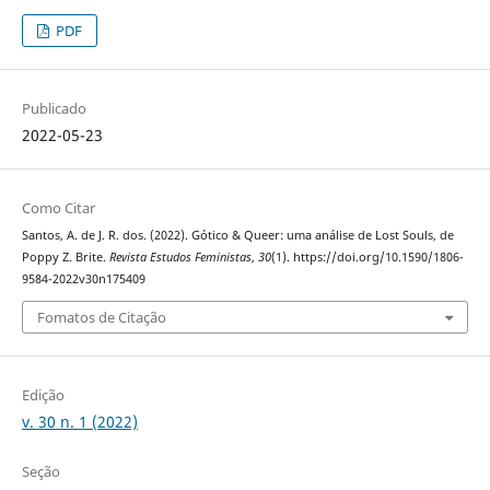
PDF
Publicado
2022-05-23
Como Citar
Santos, A. de J. R. dos. (2022). Gótico & Queer: uma análise de Lost Souls, de
Poppy Z. Brite.
Revista Estudos Feministas
,
30
(1). https://doi.org/10.1590/1806-
9584-2022v30n175409
Fomatos de Citação
Edição
v. 30 n. 1 (2022)
Seção