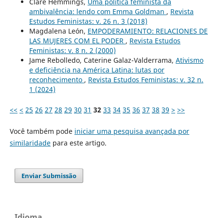
Clare Hemmings,
Uma política feminista da
ambivalência: lendo com Emma Goldman
,
Revista
Estudos Feministas: v. 26 n. 3 (2018)
Magdalena León,
EMPODERAMIENTO: RELACIONES DE
LAS MUJERES COM EL PODER
,
Revista Estudos
Feministas: v. 8 n. 2 (2000)
Jame Rebolledo, Caterine Galaz-Valderrama,
Ativismo
e deficiência na América Latina: lutas por
reconhecimento
,
Revista Estudos Feministas: v. 32 n.
1 (2024)
<<
<
25
26
27
28
29
30
31
32
33
34
35
36
37
38
39
>
>>
Você também pode
iniciar uma pesquisa avançada por
similaridade
para este artigo.
Enviar Submissão
Idioma