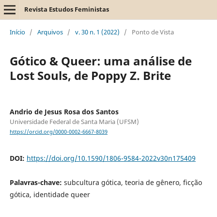
Revista Estudos Feministas
Início
/
Arquivos
/
v. 30 n. 1 (2022)
/
Ponto de Vista
Gótico & Queer: uma análise de
Lost Souls, de Poppy Z. Brite
Andrio de Jesus Rosa dos Santos
Universidade Federal de Santa Maria (UFSM)
https://orcid.org/0000-0002-6667-8039
DOI:
https://doi.org/10.1590/1806-9584-2022v30n175409
Palavras-chave:
subcultura gótica, teoria de gênero, ficção
gótica, identidade queer