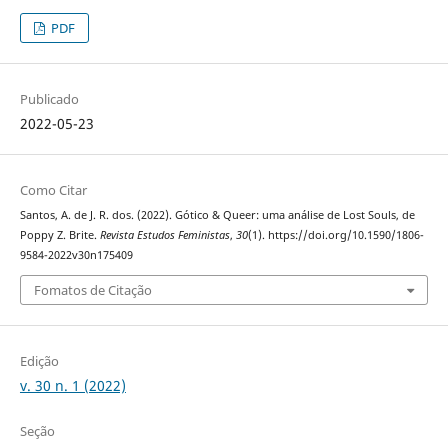
PDF
Publicado
2022-05-23
Como Citar
Santos, A. de J. R. dos. (2022). Gótico & Queer: uma análise de Lost Souls, de
Poppy Z. Brite.
Revista Estudos Feministas
,
30
(1). https://doi.org/10.1590/1806-
9584-2022v30n175409
Fomatos de Citação
Edição
v. 30 n. 1 (2022)
Seção