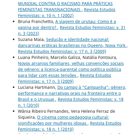
MUNDIAL CONTRA O RACISMO PARA PRÁTICAS
FEMINISTAS TRANSNACIONAIS
,
Revista Estudos
Feministas: v. 10 n. 1 (2002)
Bruna Franchetto,
A viagem de urutau: Como é a
vagina por dentro?
,
Revista Estudos Feministas: v. 31
n. 3 (2023)
Suzana Maia,
Sedução e identidade nacional:
dançarinas eróticas brasileiras no Queens, Nova York
,
Revista Estudos Feministas: v. 17 n. 3 (2009)
Luana Pinheiro, Marcelo Galiza, Natália Fontoura,
Novos arranjos familiares, velhas convenções sociais
de gênero: a licença-parental como política pública
para lidar com essas tensões
,
Revista Estudos
Feministas: v. 17 n. 3 (2009)
Luciana Hartmann,
Do campo à “Campanha”: gênero,
performance e narrativas orais na fronteira entre o
Brasil e o Uruguai
,
Revista Estudos Feministas: v. 18
n. 1 (2010)
Wânia Ribeiro Fernandes, Vera Helena Ferraz de
Siqueira,
O cinema como pedagogia cultural:
significações por mulheres idosas
,
Revista Estudos
Feministas: v. 18 n. 1 (2010)