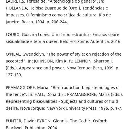
LAURETIS, Teresa de. “A tecnologia do gênero”. In:
HOLLANDA, Heloísa Buarque de (Org.). Tendências e
impasses. O feminismo como crítica da cultura. Rio de
Janeiro: Rocco, 1994. p. 206-244.
LOURO, Guacira Lopes. Um corpo estranho - Ensaios sobre
sexualidade e teoria queer. Belo Horizonte: Autêntica, 2016.
O’NEAL, Gwendolyn. “The power of style: on rejection of the
accepted”. In: JOHNSON, Kim K. P.; LENNON, Sharron J.
(Eds.). Appearance and power. Nova Iorque: Berg, 1999. p.
127-139.
PRAMAGGIORE, Maria. “Bi-ntroduction I: epistemologies of
the fence”. In: HALL, Donald E.; PRAMAGGIORE, Maria (Eds.).
Representing bisexualities - Subjects and cultures of fluid
desire. Nova Iorque: New York University Press, 1996. p. 1-7.
PUNTER, David; BYRON, Glennis. The Gothic. Oxford:
Blackwell Publishing, 2004.