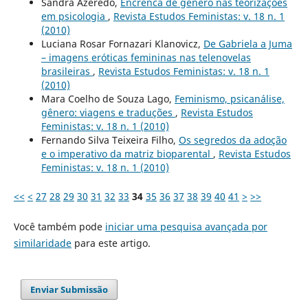
Sandra Azerêdo,
Encrenca de gênero nas teorizações
em psicologia
,
Revista Estudos Feministas: v. 18 n. 1
(2010)
Luciana Rosar Fornazari Klanovicz,
De Gabriela a Juma
– imagens eróticas femininas nas telenovelas
brasileiras
,
Revista Estudos Feministas: v. 18 n. 1
(2010)
Mara Coelho de Souza Lago,
Feminismo, psicanálise,
gênero: viagens e traduções
,
Revista Estudos
Feministas: v. 18 n. 1 (2010)
Fernando Silva Teixeira Filho,
Os segredos da adoção
e o imperativo da matriz bioparental
,
Revista Estudos
Feministas: v. 18 n. 1 (2010)
<<
<
27
28
29
30
31
32
33
34
35
36
37
38
39
40
41
>
>>
Você também pode
iniciar uma pesquisa avançada por
similaridade
para este artigo.
Enviar Submissão