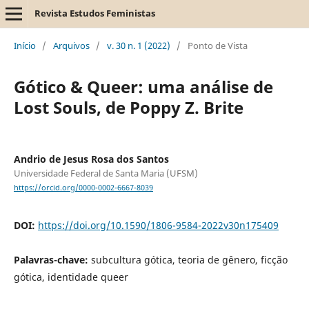
Revista Estudos Feministas
Início
/
Arquivos
/
v. 30 n. 1 (2022)
/
Ponto de Vista
Gótico & Queer: uma análise de
Lost Souls, de Poppy Z. Brite
Andrio de Jesus Rosa dos Santos
Universidade Federal de Santa Maria (UFSM)
https://orcid.org/0000-0002-6667-8039
DOI:
https://doi.org/10.1590/1806-9584-2022v30n175409
Palavras-chave:
subcultura gótica, teoria de gênero, ficção
gótica, identidade queer