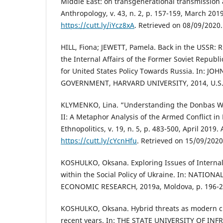
Middle East: on transgenerational transmission 
Anthropology, v. 43, n. 2, p. 157-159, March 2019
https://cutt.ly/iYcz8xA
. Retrieved on 08/09/2020.
HILL, Fiona; JEWETT, Pamela. Back in the USSR: R
the Internal Affairs of the Former Soviet Republ
for United States Policy Towards Russia. In: J
GOVERNMENT, HARVARD UNIVERSITY, 2014, U.S.A.
KLYMENKO, Lina. “Understanding the Donbas Wa
II: A Metaphor Analysis of the Armed Conflict in
Ethnopolitics, v. 19, n. 5, p. 483-500, April 2019. 
https://cutt.ly/cYcnHfu
. Retrieved on 15/09/2020
KOSHULKO, Oksana. Exploring Issues of Internal
within the Social Policy of Ukraine. In: NATION
ECONOMIC RESEARCH, 2019a, Moldova, p. 196-2
KOSHULKO, Oksana. Hybrid threats as modern ch
recent years. In: THE STATE UNIVERSITY OF I