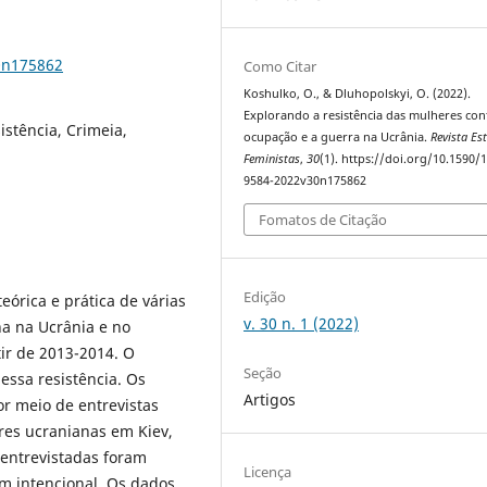
0n175862
Como Citar
Koshulko, O., & Dluhopolskyi, O. (2022).
Explorando a resistência das mulheres con
istência, Crimeia,
ocupação e a guerra na Ucrânia.
Revista Es
Feministas
,
30
(1). https://doi.org/10.1590/
9584-2022v30n175862
Fomatos de Citação
Edição
eórica e prática de várias
v. 30 n. 1 (2022)
na na Ucrânia e no
tir de 2013-2014. O
Seção
 essa resistência. Os
Artigos
or meio de entrevistas
es ucranianas em Kiev,
 entrevistadas foram
Licença
m intencional. Os dados