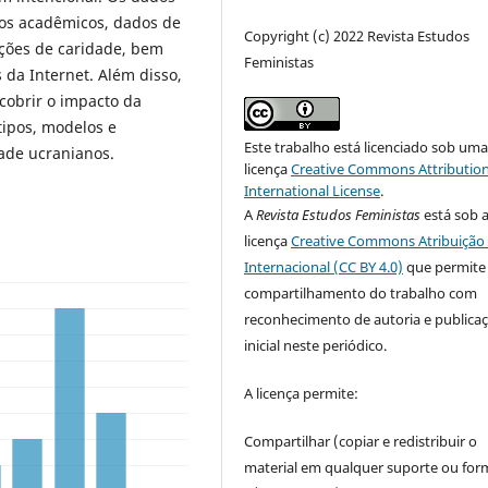
gos acadêmicos, dados de
Copyright (c) 2022 Revista Estudos
uições de caridade, bem
Feministas
 da Internet. Além disso,
cobrir o impacto da
tipos, modelos e
Este trabalho está licenciado sob um
ade ucranianos.
licença
Creative Commons Attribution
International License
.
A
Revista Estudos Feministas
está sob 
licença
Creative Commons Atribuição 
Internacional (CC BY 4.0)
que permite
compartilhamento do trabalho com
reconhecimento de autoria e publica
inicial neste periódico.
A licença permite:
Compartilhar (copiar e redistribuir o
material em qualquer suporte ou for