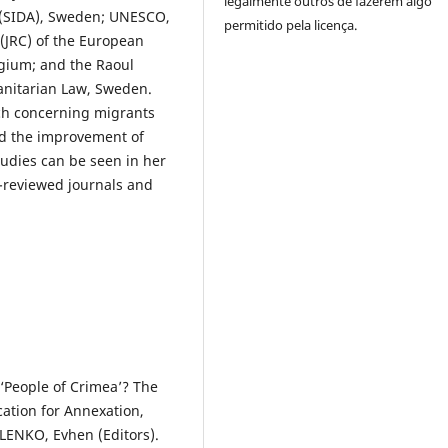
legalmente outros de fazerem algo
 (SIDA), Sweden; UNESCO,
permitido pela licença.
(JRC) of the European
gium; and the Raoul
nitarian Law, Sweden.
rch concerning migrants
aid the improvement of
tudies can be seen in her
r-reviewed journals and
‘People of Crimea’? The
ication for Annexation,
LENKO, Evhen (Editors).