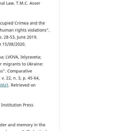
nal Law. T.M.C. Asser
cupied Crimea and the
 human rights violations”.
. 28-53, June 2019.
n 15/08/2020.
; LVOVA, Ielyzaveta;
r migrants to Ukraine:
ns”. Comparative
. 22, n. 3, p. 45-64,
chVU1
. Retrieved on
 Institution Press
der and memory in the