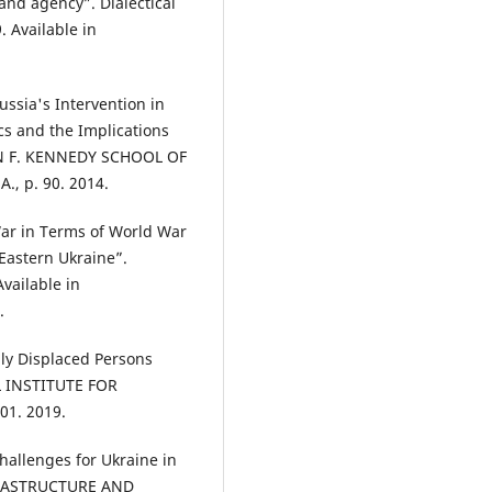
and agency”. Dialectical
. Available in
ussia's Intervention in
ics and the Implications
OHN F. KENNEDY SCHOOL OF
, p. 90. 2014.
r in Terms of World War
 Eastern Ukraine”.
Available in
.
ly Displaced Persons
AL INSTITUTE FOR
01. 2019.
allenges for Ukraine in
NFRASTRUCTURE AND