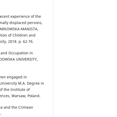
ecent experience of the
rnally displaced persons,
: MARKOWSKA-MANISTA,
tion of Children and
ty, 2018. p. 62-76.
and Occupation in
ŁODOWSKA UNIVERSITY,
men engaged in
University M.A. Degree in
f the Institute of
iences, Warsaw, Poland.
ea and the Crimean
.