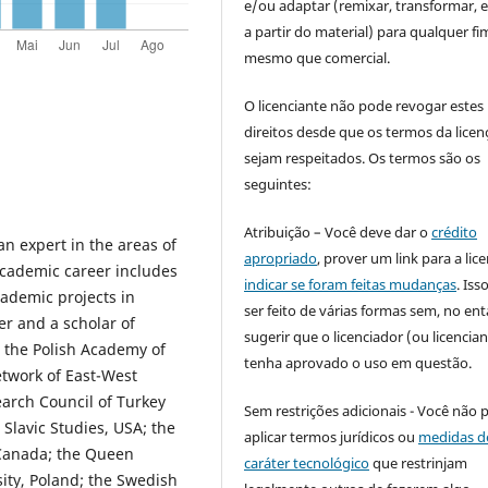
e/ou adaptar (remixar, transformar, e 
a partir do material) para qualquer fi
mesmo que comercial.
O licenciante não pode revogar estes
direitos desde que os termos da licen
sejam respeitados. Os termos são os
seguintes:
Atribuição – Você deve dar o
crédito
an expert in the areas of
apropriado
, prover um link para a lic
academic career includes
indicar se foram feitas mudanças
. Is
ademic projects in
ser feito de várias formas sem, no ent
er and a scholar of
sugerir que o licenciador (ou licencian
 the Polish Academy of
tenha aprovado o uso em questão.
etwork of East-West
arch Council of Turkey
Sem restrições adicionais - Você não 
Slavic Studies, USA; the
aplicar termos jurídicos ou
medidas d
 Canada; the Queen
caráter tecnológico
que restrinjam
ity, Poland; the Swedish