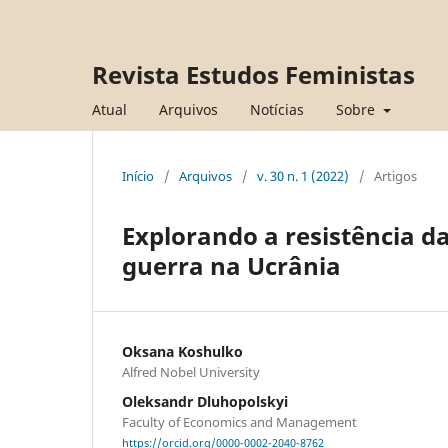
Revista Estudos Feministas
Atual
Arquivos
Notícias
Sobre
Início
/
Arquivos
/
v. 30 n. 1 (2022)
/
Artigos
Explorando a resistência d
guerra na Ucrânia
Oksana Koshulko
Alfred Nobel University
Oleksandr Dluhopolskyi
Faculty of Economics and Management
https://orcid.org/0000-0002-2040-8762