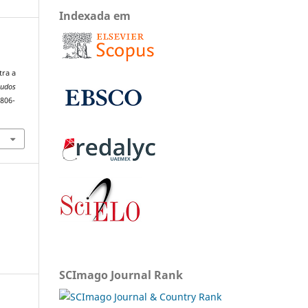
Indexada em
tra a
tudos
1806-
SCImago Journal Rank