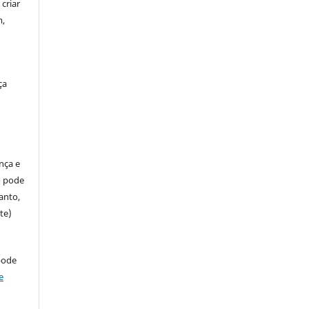
criar
m,
ça
ença e
so pode
anto,
te)
pode
e