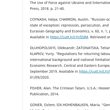
The Use of Force against Ukraine and Internatio
Press, 2018. p. 21-40.
COYNASH, Halya; CHARRON, Austin. “Russian-oc
state of exception: repression, persecution, and
Eurasian Geography and Economics, v. 60, n. 1, p
Available in
https://cutt.ly/cYcfZdM
. Retrieved o
DLUHOPOLSKYI, Oleksandr; ZATONATSKA, Tetiana
KLAPKIV, Yuriy. “Regulations for returning labou
international background and national limitatio
Economic Research. Central and Eastern Europe, v
September 2019. Available in
https://cutt.ly/LY
01/09/2020.
FISHER, Alan. The Crimean Tatars. U.S.A.: Hoover
Publication, 2014.
GONER, Ozlem; SIX-HOHENBALKEN, Maria. “Gen