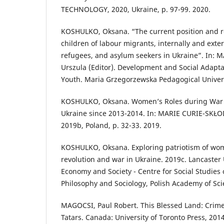
TECHNOLOGY, 2020, Ukraine, p. 97-99. 2020.
KOSHULKO, Oksana. “The current position and r
children of labour migrants, internally and exte
refugees, and asylum seekers in Ukraine”. In
Urszula (Editor). Development and Social Adapta
Youth. Maria Grzegorzewska Pedagogical Universi
KOSHULKO, Oksana. Women’s Roles during War 
Ukraine since 2013-2014. In: MARIE CURIE-SK
2019b, Poland, p. 32-33. 2019.
KOSHULKO, Oksana. Exploring patriotism of wo
revolution and war in Ukraine. 2019c. Lancaster 
Economy and Society - Centre for Social Studies o
Philosophy and Sociology, Polish Academy of Sc
MAGOCSI, Paul Robert. This Blessed Land: Crim
Tatars. Canada: University of Toronto Press, 2014