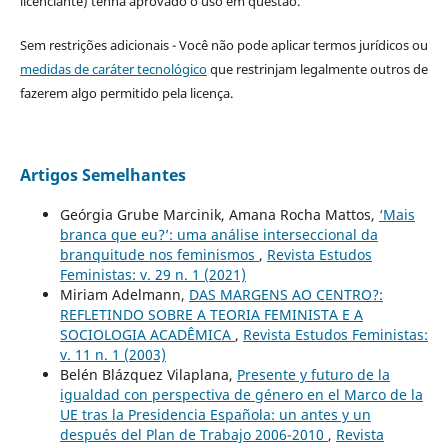
licenciante) tenha aprovado o uso em questão.
Sem restrições adicionais - Você não pode aplicar termos jurídicos ou
medidas de caráter tecnológico
que restrinjam legalmente outros de
fazerem algo permitido pela licença.
Artigos Semelhantes
Geórgia Grube Marcinik, Amana Rocha Mattos,
‘Mais
branca que eu?’: uma análise interseccional da
branquitude nos feminismos
,
Revista Estudos
Feministas: v. 29 n. 1 (2021)
Miriam Adelmann,
DAS MARGENS AO CENTRO?:
REFLETINDO SOBRE A TEORIA FEMINISTA E A
SOCIOLOGIA ACADÊMICA
,
Revista Estudos Feministas:
v. 11 n. 1 (2003)
Belén Blázquez Vilaplana,
Presente y futuro de la
igualdad con perspectiva de género en el Marco de la
UE tras la Presidencia Española: un antes y un
después del Plan de Trabajo 2006-2010
,
Revista