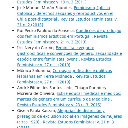
Estudos Feministas: v. 19 n. 3 (2011)
José Manuel Morán Faúndes,
Feminismo, Iglesia
Católica y derechos sexuales y reproductivos en el
Chile post-dictatorial
,
Revista Estudos Feministas: v.
21 n. 2 (2013)
Rui Pedro Paulino da Fonseca,
Condições de produção
dos feminismos artísticos em Portugal
,
Revista
Estudos Feministas: v. 21 n. 3 (2013)
Íris Nery do Carmo,
Feminista e vegana:
gastropolíticas e convenções de gênero, sexualidade e
espécie entre feministas jovens
,
Revista Estudos
Feministas: v. 27 n. 1 (2019)
Mônica Saldanha,
Corpos, significados e políticas
lesbianas em Terra Molhada
,
Revista Estudos
Feministas: v. 27 n. 1 (2019)
André Filipe dos Santos Leite, Thiago Ranniery
Moreira de Oliveira,
Sobre educar médicas e médicos:
marcas de gênero em um currículo de Medicina
,
Revista Estudos Feministas: v. 23 n. 3 (2015)
Gisela Paola Kaczan,
Alegorías de distinción y
presagios de exclusión social en imágenes de mujeres
(circa 1920)
,
Revista Estudos Feministas: v. 21 n. 3
(2013)