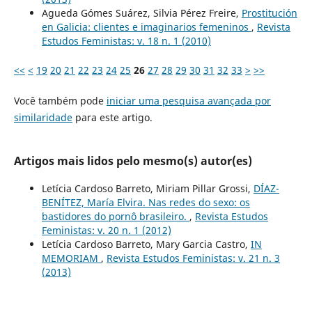
Agueda Gómes Suárez, Silvia Pérez Freire,
Prostitución
en Galicia: clientes e imaginarios femeninos
,
Revista
Estudos Feministas: v. 18 n. 1 (2010)
<<
<
19
20
21
22
23
24
25
26
27
28
29
30
31
32
33
>
>>
Você também pode
iniciar uma pesquisa avançada por
similaridade
para este artigo.
Artigos mais lidos pelo mesmo(s) autor(es)
Letícia Cardoso Barreto, Miriam Pillar Grossi,
DÍAZ-
BENÍTEZ, María Elvira. Nas redes do sexo: os
bastidores do pornô brasileiro.
,
Revista Estudos
Feministas: v. 20 n. 1 (2012)
Letícia Cardoso Barreto, Mary Garcia Castro,
IN
MEMORIAM
,
Revista Estudos Feministas: v. 21 n. 3
(2013)