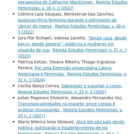
perspectiva de Catharine MacKinnon
,
Revista Estudos
Feministas: v. 30 n. 2 (2022)
Celmira Laza Vásquez, Montserrat Gea Sánchez,
Autossacrifício feminino durante o sofrimento de
câncer de mama
,
Revista Estudos Feministas: v. 30 n.
3 (2022)
Iara Flor Richwin, Valeska Zanello,
“Desde casa, desde
berço, desde sempre”: violência e mulheres em
situação de rua
,
Revista Estudos Feministas: v. 31 n. 1
(2023)
Patricia Ketzer, Silvana Ribeiro, Thiago Ingrassia
Pereira,
Por uma Extensão Universitária Latino-
Americana e Feminista
,
Revista Estudos Feministas: v.
32 n. 3 (2024)
Cecilia Baeza Correa,
Sobreviver e suportar o corpo
,
Revista Estudos Feministas: v. 33 n. 3 (2025)
Julian Pegoraro Silvestrin, Alexandre Fernandez Vaz,
Transmasculinidades no esporte: entre corpos e
práticas dissonantes
,
Revista Estudos Feministas: v.
29 n. 2 (2021)
María Mónica Sosa Vásquez,
Alice em seu país verde:
política, politização e estabelecimento de los
feminismos
,
Revista Estudos Feministas: v. 30 n. 1