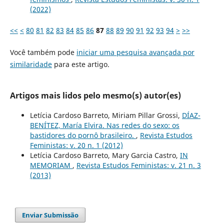
(2022)
<<
<
80
81
82
83
84
85
86
87
88
89
90
91
92
93
94
>
>>
Você também pode
iniciar uma pesquisa avançada por
similaridade
para este artigo.
Artigos mais lidos pelo mesmo(s) autor(es)
Letícia Cardoso Barreto, Miriam Pillar Grossi,
DÍAZ-
BENÍTEZ, María Elvira. Nas redes do sexo: os
bastidores do pornô brasileiro.
,
Revista Estudos
Feministas: v. 20 n. 1 (2012)
Letícia Cardoso Barreto, Mary Garcia Castro,
IN
MEMORIAM
,
Revista Estudos Feministas: v. 21 n. 3
(2013)
Enviar Submissão