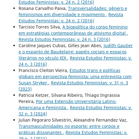
Estudos Feministas: v. 24 n. 2 (2016)
Rosana Carvalho Paiva,
Transversalidades: gênero e
feminismos em diversidade e movimento
,
Revista
Estudos Feministas: v. 24 n. 2 (2016)
Tarcisio Torres Silva,
A biopolítica do corpo feminino
em estratégias contemporâneas de ativismo digital
,
Revista Estudos Feministas: v. 24 n. 3 (2016)
Caroline Jaques Cubas, Gilles Jean Abes,
Judith Gautier
e o espanto de Baudelaire: papéis sociais e espaços
literários no século XIX
,
Revista Estudos Feministas: v.
24 n. 3 (2016)
Francisco Cleiton Vieira,
Estudos trans e políticas
globais em perspectiva feminista: uma entrevista com
Susan Stryker
,
Revista Estudos Feministas: v. 31 n. 3
(2023)
Patricia Ketzer, Silvana Ribeiro, Thiago Ingrassia
Pereira,
Por uma Extensão Universitária Latino-
Americana e Feminista
,
Revista Estudos Feministas: v.
32 n. 3 (2024)
Julian Pegoraro Silvestrin, Alexandre Fernandez Vaz,
Transmasculinidades no esporte: entre corpos e
práticas dissonantes
,
Revista Estudos Feministas: v.
29 n. 2 (2021)