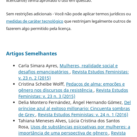
licenciante) tenha aprovado o uso em questão.
Sem restrições adicionais - Você não pode aplicar termos jurídicos ou
medidas de caráter tecnológico
que restrinjam legalmente outros de
fazerem algo permitido pela licença.
Artigos Semelhantes
Carla Simara Ayres,
Mulheres, realidade social e
desafios emancipatórios
,
Revista Estudos Feministas:
v. 23 n. 2 (2015)
Cristina Scheibe Wolff,
Pedaços de alma: emoções e
gênero nos discursos da resistência
,
Revista Estudos
Feministas: v. 23 n. 3 (2015)
Delia Montero Fernández, Ángel Hernando Gómez,
Del
príncipe azul al exitoso millonario: Cincuenta sombras
de Grey
,
Revista Estudos Feministas: v. 24 n. 1 (2016)
Tahiana Meneses Alves, Lúcia Cristina dos Santos
Rosa,
Usos de substâncias psicoativas por mulheres: a
importância de uma perspectiva de gênero
,
Revista