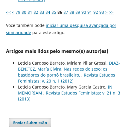
<<
<
79
80
81
82
83
84
85
86
87
88
89
90
91
92
93
>
>>
Você também pode
iniciar uma pesquisa avançada por
similaridade
para este artigo.
Artigos mais lidos pelo mesmo(s) autor(es)
Letícia Cardoso Barreto, Miriam Pillar Grossi,
DÍAZ-
BENÍTEZ, María Elvira. Nas redes do sexo: os
bastidores do pornô brasileiro.
,
Revista Estudos
Feministas: v. 20 n. 1 (2012)
Letícia Cardoso Barreto, Mary Garcia Castro,
IN
MEMORIAM
,
Revista Estudos Feministas: v. 21 n. 3
(2013)
Enviar Submissão