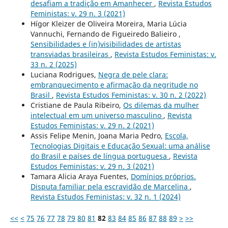
desafiam a tradição em Amanhecer
,
Revista Estudos
Feministas: v. 29 n. 3 (2021)
Hígor Kleizer de Oliveira Moreira, Maria Lúcia
Vannuchi, Fernando de Figueiredo Balieiro ,
Sensibilidades e (in)visibilidades de artistas
transviadas brasileiras
,
Revista Estudos Feministas: v.
33 n. 2 (2025)
Luciana Rodrigues,
Negra de pele clara:
embranquecimento e afirmação da negritude no
Brasil
,
Revista Estudos Feministas: v. 30 n. 2 (2022)
Cristiane de Paula Ribeiro,
Os dilemas da mulher
intelectual em um universo masculino
,
Revista
Estudos Feministas: v. 29 n. 2 (2021)
Assis Felipe Menin, Joana Maria Pedro,
Escola,
Tecnologias Digitais e Educação Sexual: uma análise
do Brasil e países de língua portuguesa
,
Revista
Estudos Feministas: v. 29 n. 3 (2021)
Tamara Alicia Araya Fuentes,
Domínios próprios.
Disputa familiar pela escravidão de Marcelina
,
Revista Estudos Feministas: v. 32 n. 1 (2024)
<<
<
75
76
77
78
79
80
81
82
83
84
85
86
87
88
89
>
>>