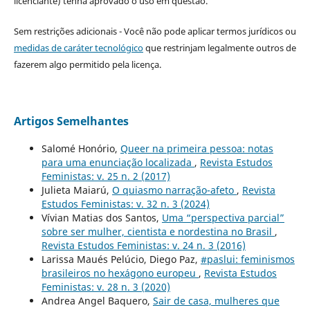
licenciante) tenha aprovado o uso em questão.
Sem restrições adicionais - Você não pode aplicar termos jurídicos ou
medidas de caráter tecnológico
que restrinjam legalmente outros de
fazerem algo permitido pela licença.
Artigos Semelhantes
Salomé Honório,
Queer na primeira pessoa: notas
para uma enunciação localizada
,
Revista Estudos
Feministas: v. 25 n. 2 (2017)
Julieta Maiarú,
O quiasmo narração-afeto
,
Revista
Estudos Feministas: v. 32 n. 3 (2024)
Vívian Matias dos Santos,
Uma “perspectiva parcial”
sobre ser mulher, cientista e nordestina no Brasil
,
Revista Estudos Feministas: v. 24 n. 3 (2016)
Larissa Maués Pelúcio, Diego Paz,
#paslui: feminismos
brasileiros no hexágono europeu
,
Revista Estudos
Feministas: v. 28 n. 3 (2020)
Andrea Angel Baquero,
Sair de casa, mulheres que