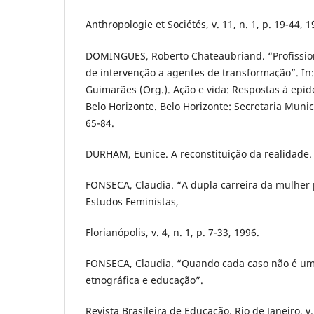
Anthropologie et Sociétés, v. 11, n. 1, p. 19-44, 1
DOMINGUES, Roberto Chateaubriand. “Profission
de intervenção a agentes de transformação”. In:
Guimarães (Org.). Ação e vida: Respostas à epi
Belo Horizonte. Belo Horizonte: Secretaria Munic
65-84.
DURHAM, Eunice. A reconstituição da realidade. 
FONSECA, Claudia. “A dupla carreira da mulher p
Estudos Feministas,
Florianópolis, v. 4, n. 1, p. 7-33, 1996.
FONSECA, Claudia. “Quando cada caso não é um
etnográfica e educação”.
Revista Brasileira de Educação, Rio de Janeiro, v.