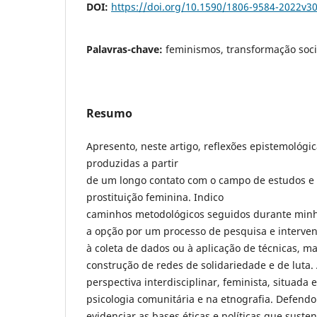
DOI:
https://doi.org/10.1590/1806-9584-2022v3
Palavras-chave:
feminismos, transformação socia
Resumo
Apresento, neste artigo, reflexões epistemológi
produzidas a partir
de um longo contato com o campo de estudos e 
prostituição feminina. Indico
caminhos metodológicos seguidos durante minha
a opção por um processo de pesquisa e interven
à coleta de dados ou à aplicação de técnicas, m
construção de redes de solidariedade e de luta
perspectiva interdisciplinar, feminista, situada 
psicologia comunitária e na etnografia. Defend
evidenciar as bases éticas e políticas que sust