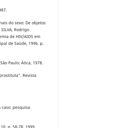
987.
ais do sexo: De objetos
 SILVA, Rodrigo
demia de HIV/AIDS em
ipal de Saúde, 1996. p.
São Paulo: Ática, 1978.
rostituta”. Revista
 caso: pesquisa
 10, p. 58-78, 1999.