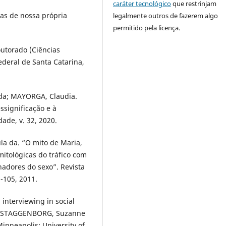
caráter tecnológico
que restrinjam
cas de nossa própria
legalmente outros de fazerem algo
permitido pela licença.
utorado (Ciências
deral de Santa Catarina,
 da; MAYORGA, Claudia.
ssignificação e à
ade, v. 32, 2020.
a da. “O mito de Maria,
itológicas do tráfico com
hadores do sexo”. Revista
-105, 2011.
interviewing in social
; STAGGENBORG, Suzanne
inneapolis: University of