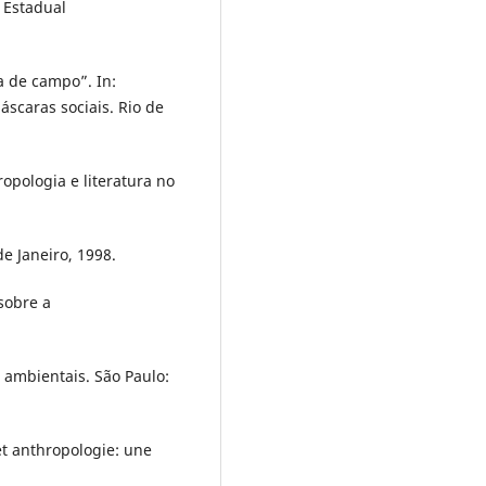
 Estadual
 de campo”. In:
scaras sociais. Rio de
opologia e literatura no
de Janeiro, 1998.
sobre a
s ambientais. São Paulo:
t anthropologie: une