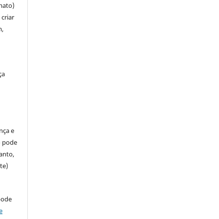
mato)
criar
m,
ça
ença e
so pode
anto,
te)
pode
e