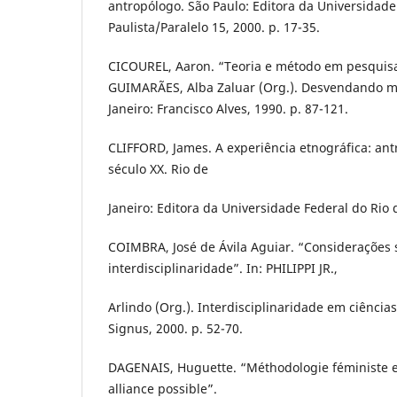
antropólogo. São Paulo: Editora da Universidade
Paulista/Paralelo 15, 2000. p. 17-35.
CICOUREL, Aaron. “Teoria e método em pesquisa
GUIMARÃES, Alba Zaluar (Org.). Desvendando má
Janeiro: Francisco Alves, 1990. p. 87-121.
CLIFFORD, James. A experiência etnográfica: antr
século XX. Rio de
Janeiro: Editora da Universidade Federal do Rio 
COIMBRA, José de Ávila Aguiar. “Considerações 
interdisciplinaridade”. In: PHILIPPI JR.,
Arlindo (Org.). Interdisciplinaridade em ciência
Signus, 2000. p. 52-70.
DAGENAIS, Huguette. “Méthodologie féministe e
alliance possible”.