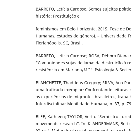
BARRETO, Letícia Cardoso. Somos sujeitas políti
história: Prostituição e
feminismos em Belo Horizonte. 2015. Tese de Do
Humanas, estudos de gênero). – Universidade Fe
Florianópolis, SC, Brasil.
BARRETO, Letícia Cardoso; ROSA, Débora Diana
“Comunidades sujas de lama: da destruição à re
resistência em Mariana/MG”. Psicologia & Socied
BLANCHETTE, Thaddeus Gregory; SILVA, Ana Paul
uma traficada exemplar: Confrontando leituras m
as experiências de migrantes brasileiros, trabal
Interdisciplinar Mobilidade Humana, n. 37, p. 79
BLEE, Kathleen; TAYLOR, Verta. “Semi-structured 
movements research”. In: KLANDERMANS, Bert
(Orgs.). Methods of social movement research. M