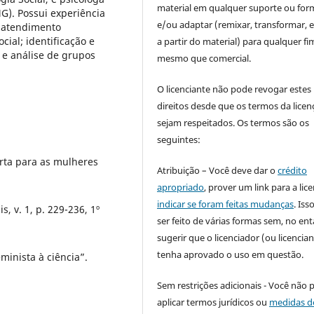
material em qualquer suporte ou for
G). Possui experiência
e/ou adaptar (remixar, transformar, e 
; atendimento
ial; identificação e
a partir do material) para qualquer fi
o e análise de grupos
mesmo que comercial.
O licenciante não pode revogar estes
direitos desde que os termos da licen
sejam respeitados. Os termos são os
seguintes:
rta para as mulheres
Atribuição – Você deve dar o
crédito
apropriado
, prover um link para a lic
indicar se foram feitas mudanças
. Is
, v. 1, p. 229-236, 1º
ser feito de várias formas sem, no ent
sugerir que o licenciador (ou licencian
tenha aprovado o uso em questão.
minista à ciência”.
Sem restrições adicionais - Você não 
aplicar termos jurídicos ou
medidas d