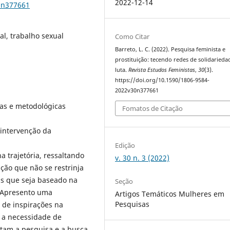
2022-12-14
0n377661
l, trabalho sexual
Como Citar
Barreto, L. C. (2022). Pesquisa feminista e
prostituição: tecendo redes de solidarieda
luta.
Revista Estudos Feministas
,
30
(3).
https://doi.org/10.1590/1806-9584-
2022v30n377661
cas e metodológicas
Fomatos de Citação
intervenção da
Edição
 trajetória, ressaltando
v. 30 n. 3 (2022)
ção que não se restrinja
as que seja baseado na
Seção
. Apresento uma
Artigos Temáticos Mulheres em
Pesquisas
e de inspirações na
o a necessidade de
entam a pesquisa e a busca