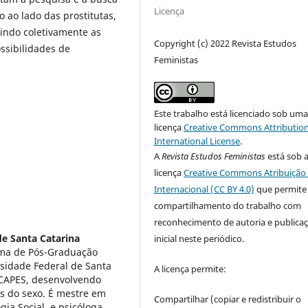
Licença
ao lado das prostitutas,
indo coletivamente as
Copyright (c) 2022 Revista Estudos
ssibilidades de
Feministas
Este trabalho está licenciado sob um
licença
Creative Commons Attribution
International License
.
A
Revista Estudos Feministas
está sob 
licença
Creative Commons Atribuição 
Internacional (CC BY 4.0)
que permite
compartilhamento do trabalho com
reconhecimento de autoria e publica
de Santa Catarina
inicial neste periódico.
ama de Pós-Graduação
sidade Federal de Santa
A licença permite:
a CAPES, desenvolvendo
is do sexo. É mestre em
Compartilhar (copiar e redistribuir o
ia Social, e psicóloga