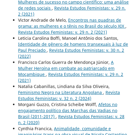
Mulheres de sucesso no campo científico: uma análise
de redes sociais
,
Revista Estudos Feministas: v. 29 n.
2 (2021)
Victor Andrade de Melo,
Encontros nas quadras de
grama: as mulheres e o tênis no Brasil do século XIX
,
Revista Estudos Feministas: v. 29 n. 2 (2021)
Leticia Carolina Boffi, Manoel Antônio dos Santos,
Identidade de gênero de homens transexuais à luz de
Paul Preciado
,
Revista Estudos Feministas: v. 30 n. 2
(2022)
Francisco Carlos Guerra de Mendonça Júnior,
A
Mulher Heroína em combate ao patriarcado em
Moçambique
,
Revista Estudos Feministas: v. 29 n. 2
(2021)
Natalia Cabanillas, Lindiana da Silva Oliveira,
Feminismo Negro na Literatura Angolana
,
Revista
Estudos Feministas: v. 32 n. 2 (2024)
Morgani Guzzo, Cristina Scheibe Wolff,
Afetos no
engajamento político das Marchas das Vadias no
Brasil (2011-2017)
,
Revista Estudos Feministas: v. 28
n. 2 (2020)
Cynthia Francica,
Animalidade, comunidade e
imaginários trans na obra visual de Nicola Costantino