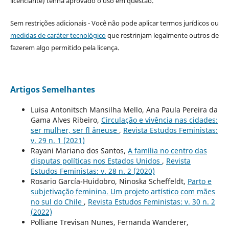
licenciante) tenha aprovado o uso em questão.
Sem restrições adicionais - Você não pode aplicar termos jurídicos ou
medidas de caráter tecnológico
que restrinjam legalmente outros de
fazerem algo permitido pela licença.
Artigos Semelhantes
Luisa Antonitsch Mansilha Mello, Ana Paula Pereira da
Gama Alves Ribeiro,
Circulação e vivência nas cidades:
ser mulher, ser fl âneuse
,
Revista Estudos Feministas:
v. 29 n. 1 (2021)
Rayani Mariano dos Santos,
A família no centro das
disputas políticas nos Estados Unidos
,
Revista
Estudos Feministas: v. 28 n. 2 (2020)
Rosario García-Huidobro, Ninoska Scheffeldt,
Parto e
subjetivação feminina. Um projeto artístico com mães
no sul do Chile
,
Revista Estudos Feministas: v. 30 n. 2
(2022)
Polliane Trevisan Nunes, Fernanda Wanderer,