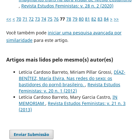
,
Revista Estudos Feministas: v. 28 n. 2 (2020)
<<
<
70
71
72
73
74
75
76
77
78
79
80
81
82
83
84
>
>>
Você também pode
iniciar uma pesquisa avançada por
similaridade
para este artigo.
Artigos mais lidos pelo mesmo(s) autor(es)
Letícia Cardoso Barreto, Miriam Pillar Grossi,
DÍAZ-
BENÍTEZ, María Elvira. Nas redes do sexo: os
bastidores do pornô brasileiro.
,
Revista Estudos
Feministas: v. 20 n. 1 (2012)
Letícia Cardoso Barreto, Mary Garcia Castro,
IN
MEMORIAM
,
Revista Estudos Feministas: v. 21 n. 3
(2013)
Enviar Submissão