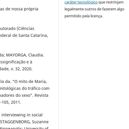
caráter tecnológico
que restrinjam
cas de nossa própria
legalmente outros de fazerem algo
permitido pela licença.
utorado (Ciências
deral de Santa Catarina,
 da; MAYORGA, Claudia.
ssignificação e à
ade, v. 32, 2020.
a da. “O mito de Maria,
itológicas do tráfico com
hadores do sexo”. Revista
-105, 2011.
interviewing in social
; STAGGENBORG, Suzanne
inneapolis: University of