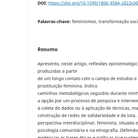
DOI:
https://doi.org/10.1590/1806-9584-2022v3
Palavras-chave:
feminismos, transformação socia
Resumo
Apresento, neste artigo, reflexões epistemológi
produzidas a partir
de um longo contato com o campo de estudos e 
prostituição feminina. Indico
caminhos metodológicos seguidos durante minha
a opção por um processo de pesquisa e interven
à coleta de dados ou à aplicação de técnicas, m
construção de redes de solidariedade e de luta
perspectiva interdisciplinar, feminista, situada 
psicologia comunitária e na etnografia. Defend
evidenciar as bases éticas e políticas que sust