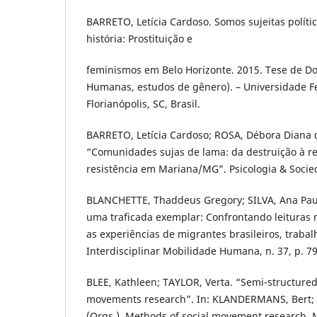
BARRETO, Letícia Cardoso. Somos sujeitas políti
história: Prostituição e
feminismos em Belo Horizonte. 2015. Tese de Do
Humanas, estudos de gênero). – Universidade Fe
Florianópolis, SC, Brasil.
BARRETO, Letícia Cardoso; ROSA, Débora Diana
“Comunidades sujas de lama: da destruição à re
resistência em Mariana/MG”. Psicologia & Socied
BLANCHETTE, Thaddeus Gregory; SILVA, Ana Paul
uma traficada exemplar: Confrontando leituras m
as experiências de migrantes brasileiros, trabal
Interdisciplinar Mobilidade Humana, n. 37, p. 79
BLEE, Kathleen; TAYLOR, Verta. “Semi-structured 
movements research”. In: KLANDERMANS, Bert
(Orgs.). Methods of social movement research. M