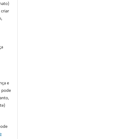
mato)
criar
m,
ça
ença e
so pode
anto,
te)
pode
e