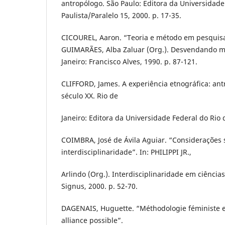
antropólogo. São Paulo: Editora da Universidade
Paulista/Paralelo 15, 2000. p. 17-35.
CICOUREL, Aaron. “Teoria e método em pesquisa
GUIMARÃES, Alba Zaluar (Org.). Desvendando má
Janeiro: Francisco Alves, 1990. p. 87-121.
CLIFFORD, James. A experiência etnográfica: antr
século XX. Rio de
Janeiro: Editora da Universidade Federal do Rio 
COIMBRA, José de Ávila Aguiar. “Considerações 
interdisciplinaridade”. In: PHILIPPI JR.,
Arlindo (Org.). Interdisciplinaridade em ciência
Signus, 2000. p. 52-70.
DAGENAIS, Huguette. “Méthodologie féministe e
alliance possible”.