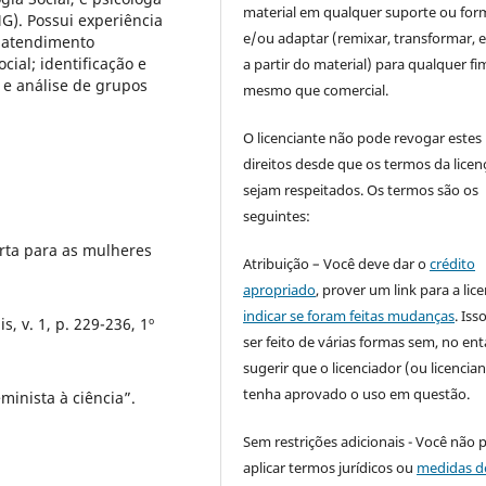
material em qualquer suporte ou for
G). Possui experiência
e/ou adaptar (remixar, transformar, e 
; atendimento
ial; identificação e
a partir do material) para qualquer fi
o e análise de grupos
mesmo que comercial.
O licenciante não pode revogar estes
direitos desde que os termos da licen
sejam respeitados. Os termos são os
seguintes:
rta para as mulheres
Atribuição – Você deve dar o
crédito
apropriado
, prover um link para a lic
indicar se foram feitas mudanças
. Is
, v. 1, p. 229-236, 1º
ser feito de várias formas sem, no ent
sugerir que o licenciador (ou licencian
tenha aprovado o uso em questão.
minista à ciência”.
Sem restrições adicionais - Você não 
aplicar termos jurídicos ou
medidas d