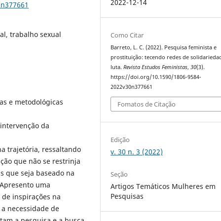
2022-12-14
0n377661
l, trabalho sexual
Como Citar
Barreto, L. C. (2022). Pesquisa feminista e
prostituição: tecendo redes de solidarieda
luta.
Revista Estudos Feministas
,
30
(3).
https://doi.org/10.1590/1806-9584-
2022v30n377661
cas e metodológicas
Fomatos de Citação
intervenção da
Edição
 trajetória, ressaltando
v. 30 n. 3 (2022)
ção que não se restrinja
as que seja baseado na
Seção
. Apresento uma
Artigos Temáticos Mulheres em
Pesquisas
e de inspirações na
o a necessidade de
entam a pesquisa e a busca