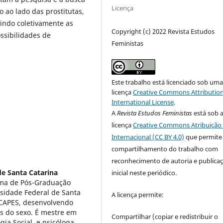
Licença
ao lado das prostitutas,
indo coletivamente as
Copyright (c) 2022 Revista Estudos
ssibilidades de
Feministas
Este trabalho está licenciado sob um
licença
Creative Commons Attribution
International License
.
A
Revista Estudos Feministas
está sob 
licença
Creative Commons Atribuição 
Internacional (CC BY 4.0)
que permite
compartilhamento do trabalho com
reconhecimento de autoria e publica
de Santa Catarina
inicial neste periódico.
ama de Pós-Graduação
sidade Federal de Santa
A licença permite:
a CAPES, desenvolvendo
is do sexo. É mestre em
Compartilhar (copiar e redistribuir o
ia Social, e psicóloga