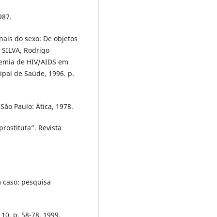
987.
ais do sexo: De objetos
 SILVA, Rodrigo
demia de HIV/AIDS em
ipal de Saúde, 1996. p.
São Paulo: Ática, 1978.
rostituta”. Revista
 caso: pesquisa
 10, p. 58-78, 1999.