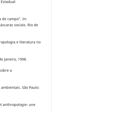
 Estadual
 de campo”. In:
scaras sociais. Rio de
opologia e literatura no
de Janeiro, 1998.
sobre a
s ambientais. São Paulo:
t anthropologie: une