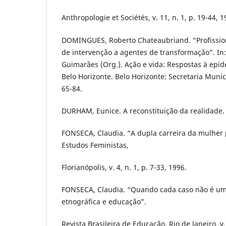
Anthropologie et Sociétés, v. 11, n. 1, p. 19-44, 1
DOMINGUES, Roberto Chateaubriand. “Profission
de intervenção a agentes de transformação”. In:
Guimarães (Org.). Ação e vida: Respostas à epi
Belo Horizonte. Belo Horizonte: Secretaria Munic
65-84.
DURHAM, Eunice. A reconstituição da realidade. 
FONSECA, Claudia. “A dupla carreira da mulher p
Estudos Feministas,
Florianópolis, v. 4, n. 1, p. 7-33, 1996.
FONSECA, Claudia. “Quando cada caso não é um
etnográfica e educação”.
Revista Brasileira de Educação, Rio de Janeiro, v.