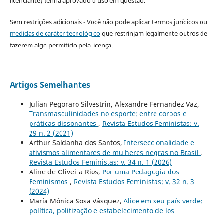
licenciante) tenha aprovado o uso em questão.
Sem restrições adicionais - Você não pode aplicar termos jurídicos ou
medidas de caráter tecnológico
que restrinjam legalmente outros de
fazerem algo permitido pela licença.
Artigos Semelhantes
Julian Pegoraro Silvestrin, Alexandre Fernandez Vaz,
Transmasculinidades no esporte: entre corpos e
práticas dissonantes
,
Revista Estudos Feministas: v.
29 n. 2 (2021)
Arthur Saldanha dos Santos,
Interseccionalidade e
ativismos alimentares de mulheres negras no Brasil
,
Revista Estudos Feministas: v. 34 n. 1 (2026)
Aline de Oliveira Rios,
Por uma Pedagogia dos
Feminismos
,
Revista Estudos Feministas: v. 32 n. 3
(2024)
María Mónica Sosa Vásquez,
Alice em seu país verde:
política, politização e estabelecimento de los