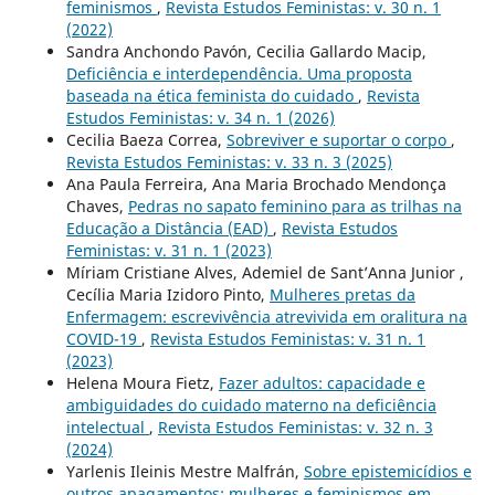
feminismos
,
Revista Estudos Feministas: v. 30 n. 1
(2022)
Sandra Anchondo Pavón, Cecilia Gallardo Macip,
Deficiência e interdependência. Uma proposta
baseada na ética feminista do cuidado
,
Revista
Estudos Feministas: v. 34 n. 1 (2026)
Cecilia Baeza Correa,
Sobreviver e suportar o corpo
,
Revista Estudos Feministas: v. 33 n. 3 (2025)
Ana Paula Ferreira, Ana Maria Brochado Mendonça
Chaves,
Pedras no sapato feminino para as trilhas na
Educação a Distância (EAD)
,
Revista Estudos
Feministas: v. 31 n. 1 (2023)
Míriam Cristiane Alves, Ademiel de Sant’Anna Junior ,
Cecília Maria Izidoro Pinto,
Mulheres pretas da
Enfermagem: escrevivência atrevivida em oralitura na
COVID-19
,
Revista Estudos Feministas: v. 31 n. 1
(2023)
Helena Moura Fietz,
Fazer adultos: capacidade e
ambiguidades do cuidado materno na deficiência
intelectual
,
Revista Estudos Feministas: v. 32 n. 3
(2024)
Yarlenis Ileinis Mestre Malfrán,
Sobre epistemicídios e
outros apagamentos: mulheres e feminismos em