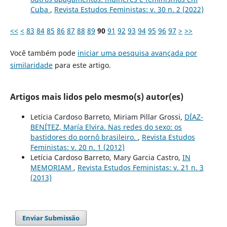
Cuba
,
Revista Estudos Feministas: v. 30 n. 2 (2022)
<<
<
83
84
85
86
87
88
89
90
91
92
93
94
95
96
97
>
>>
Você também pode
iniciar uma pesquisa avançada por
similaridade
para este artigo.
Artigos mais lidos pelo mesmo(s) autor(es)
Letícia Cardoso Barreto, Miriam Pillar Grossi,
DÍAZ-
BENÍTEZ, María Elvira. Nas redes do sexo: os
bastidores do pornô brasileiro.
,
Revista Estudos
Feministas: v. 20 n. 1 (2012)
Letícia Cardoso Barreto, Mary Garcia Castro,
IN
MEMORIAM
,
Revista Estudos Feministas: v. 21 n. 3
(2013)
Enviar Submissão