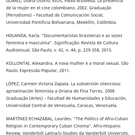
GÓMEZ, Diana Osorio; RÍOS, Paola Arboleda. La presencia
de la mujer en el cine colombiano. 2002. Graduação
(Periodismo) – Facultad de Comunicación Social,
Universidad Pontificia Bolivariana, Medellín, Colômbia.
HOLANDA, Karla. “Documentaristas brasileiras e as vozes
feminina e masculina”. Significação: Revista de Cultura
Audiovisual, São Paulo, v. 42, n. 44, p. 229-358, 2015.
KOLLONTAI, Alexandra. A nova mulher e a moral sexual. São
Paulo: Expressão Popular, 2011.
LÓPEZ, Carmen Victoria Zapata. La subversión silenciosa:
aproximación feminista a Oriana de Fina Torres. 2008.
Graduação (Artes) – Facultad de Humanidades y Educación,
Universidad Central de Venezuela, Caracas, Venezuela.
MARTÍNEZ-ECHAZÁBAL, Lourdes. “The Politics of Afro-Cuban
Religion in Contemporary Cuban Cinema”. Afro-Hispanic
Review, Vanderbilt Latina/o Studies da Vanderbilt University,