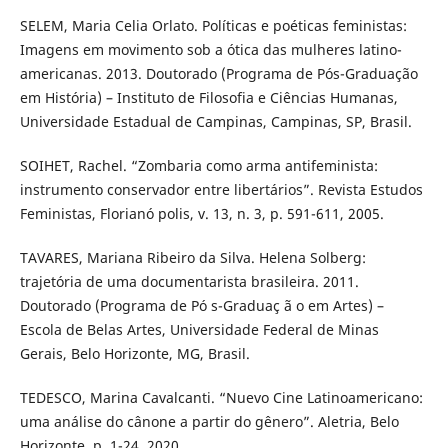
SELEM, Maria Celia Orlato. Políticas e poéticas feministas:
Imagens em movimento sob a ótica das mulheres latino-
americanas. 2013. Doutorado (Programa de Pós-Graduação
em História) – Instituto de Filosofia e Ciências Humanas,
Universidade Estadual de Campinas, Campinas, SP, Brasil.
SOIHET, Rachel. “Zombaria como arma antifeminista:
instrumento conservador entre libertários”. Revista Estudos
Feministas, Florianó polis, v. 13, n. 3, p. 591-611, 2005.
TAVARES, Mariana Ribeiro da Silva. Helena Solberg:
trajetória de uma documentarista brasileira. 2011.
Doutorado (Programa de Pó s-Graduaç ã o em Artes) –
Escola de Belas Artes, Universidade Federal de Minas
Gerais, Belo Horizonte, MG, Brasil.
TEDESCO, Marina Cavalcanti. “Nuevo Cine Latinoamericano:
uma análise do cânone a partir do gênero”. Aletria, Belo
Horizonte, p. 1-24, 2020.