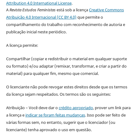
Attribution 4.0 International License
.
A
Revista Estudos Feministas
está sob a licença
Creative Commons
Atribuição 4.0 Internacional (CC BY 4.0)
que permite o
compartilhamento do trabalho com reconhecimento de autoria e
publicação inicial neste periódico.
A licença permite:
Compartilhar (copiar e redistribuir o material em qualquer suporte
ou formato) e/ou adaptar (remixar, transformar, e criar a partir do
material) para qualquer fim, mesmo que comercial.
O licenciante não pode revogar estes direitos desde que os termos
da licença sejam respeitados. Os termos são os seguintes:
Atribuição – Você deve dar o
crédito apropriado
, prover um link para
a licença e
indicar se foram feitas mudanças
. Isso pode ser feito de
várias formas sem, no entanto, sugerir que o licenciador (ou
licenciante) tenha aprovado o uso em questão.