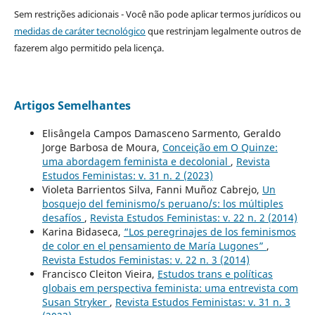
Sem restrições adicionais - Você não pode aplicar termos jurídicos ou
medidas de caráter tecnológico
que restrinjam legalmente outros de
fazerem algo permitido pela licença.
Artigos Semelhantes
Elisângela Campos Damasceno Sarmento, Geraldo
Jorge Barbosa de Moura,
Conceição em O Quinze:
uma abordagem feminista e decolonial
,
Revista
Estudos Feministas: v. 31 n. 2 (2023)
Violeta Barrientos Silva, Fanni Muñoz Cabrejo,
Un
bosquejo del feminismo/s peruano/s: los múltiples
desafíos
,
Revista Estudos Feministas: v. 22 n. 2 (2014)
Karina Bidaseca,
“Los peregrinajes de los feminismos
de color en el pensamiento de María Lugones”
,
Revista Estudos Feministas: v. 22 n. 3 (2014)
Francisco Cleiton Vieira,
Estudos trans e políticas
globais em perspectiva feminista: uma entrevista com
Susan Stryker
,
Revista Estudos Feministas: v. 31 n. 3