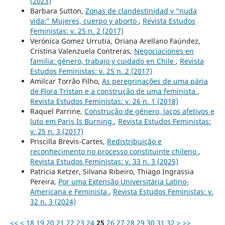
(2023)
Barbara Sutton,
Zonas de clandestinidad y “nuda
vida:” Mujeres, cuerpo y aborto
,
Revista Estudos
Feministas: v. 25 n. 2 (2017)
Verónica Gomez Urrutia, Oriana Arellano Faúndez,
Cristina Valenzuela Contreras,
Negociaciones en
familia: género, trabajo y cuidado en Chile
,
Revista
Estudos Feministas: v. 25 n. 2 (2017)
Amilcar Torrão Filho,
As peregrinações de uma pária
de Flora Tristan e a construção de uma feminista
,
Revista Estudos Feministas: v. 26 n. 1 (2018)
Raquel Parrine,
Construção de gênero, laços afetivos e
luto em Paris Is Burning
,
Revista Estudos Feministas:
v. 25 n. 3 (2017)
Priscilla Brevis-Cartes,
Redistribuição e
reconhecimento no processo constituinte chileno
,
Revista Estudos Feministas: v. 33 n. 3 (2025)
Patricia Ketzer, Silvana Ribeiro, Thiago Ingrassia
Pereira,
Por uma Extensão Universitária Latino-
Americana e Feminista
,
Revista Estudos Feministas: v.
32 n. 3 (2024)
<<
<
18
19
20
21
22
23
24
25
26
27
28
29
30
31
32
>
>>