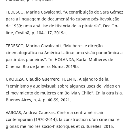
TEDESCO, Marina Cavalcanti. “A contribuição de Sara Gómez
para a linguagem do documentário cubano pós-Revolução
de 1959: uma aná lise de Historia de la piratería”. Doc On-
line, Covilhã, p. 104-117, 2019a.
TEDESCO, Marina Cavalcanti. “Mulheres e direção
cinematográfica na América Latina: uma visão panorâmica a
partir das pioneiras”. In: HOLANDA, Karla. Mulheres de
Cinema. Rio de Janeiro: Numa, 2019b.
URQUIZA, Claudio Guerrero; FUENTE, Alejandro de la.
“Feminismo y audiovisual: sobre algunos usos del video en
el movimiento de mujeres em Bolivia y Chile”. En la otra isla,
Buenos Aires, n. 4, p. 40-59, 2021.
VARGAS, Andrea Cabezas. Ciné ma centramé ricain
contemporain (1970-2014): la construction d’un ciné ma ré
gional: mé moires socio-historiques et culturelles. 2015.