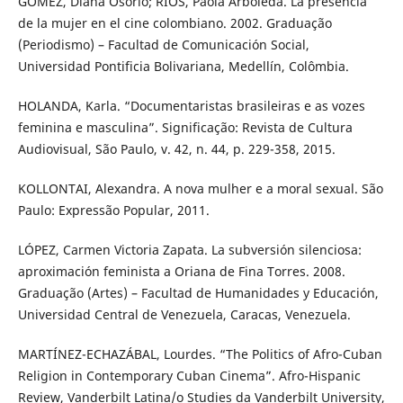
GÓMEZ, Diana Osorio; RÍOS, Paola Arboleda. La presencia
de la mujer en el cine colombiano. 2002. Graduação
(Periodismo) – Facultad de Comunicación Social,
Universidad Pontificia Bolivariana, Medellín, Colômbia.
HOLANDA, Karla. “Documentaristas brasileiras e as vozes
feminina e masculina”. Significação: Revista de Cultura
Audiovisual, São Paulo, v. 42, n. 44, p. 229-358, 2015.
KOLLONTAI, Alexandra. A nova mulher e a moral sexual. São
Paulo: Expressão Popular, 2011.
LÓPEZ, Carmen Victoria Zapata. La subversión silenciosa:
aproximación feminista a Oriana de Fina Torres. 2008.
Graduação (Artes) – Facultad de Humanidades y Educación,
Universidad Central de Venezuela, Caracas, Venezuela.
MARTÍNEZ-ECHAZÁBAL, Lourdes. “The Politics of Afro-Cuban
Religion in Contemporary Cuban Cinema”. Afro-Hispanic
Review, Vanderbilt Latina/o Studies da Vanderbilt University,