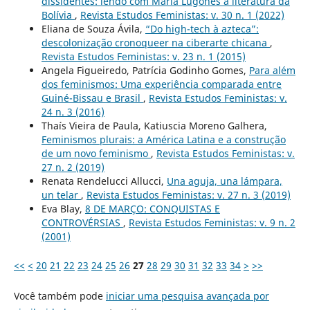
dissidentes: lendo com María Lugones a literatura da
Bolívia
,
Revista Estudos Feministas: v. 30 n. 1 (2022)
Eliana de Souza Ávila,
“Do high-tech à azteca”:
descolonização cronoqueer na ciberarte chicana
,
Revista Estudos Feministas: v. 23 n. 1 (2015)
Angela Figueiredo, Patrícia Godinho Gomes,
Para além
dos feminismos: Uma experiência comparada entre
Guiné-Bissau e Brasil
,
Revista Estudos Feministas: v.
24 n. 3 (2016)
Thaís Vieira de Paula, Katiuscia Moreno Galhera,
Feminismos plurais: a América Latina e a construção
de um novo feminismo
,
Revista Estudos Feministas: v.
27 n. 2 (2019)
Renata Rendelucci Allucci,
Una aguja, una lámpara,
un telar
,
Revista Estudos Feministas: v. 27 n. 3 (2019)
Eva Blay,
8 DE MARÇO: CONQUISTAS E
CONTROVÉRSIAS
,
Revista Estudos Feministas: v. 9 n. 2
(2001)
<<
<
20
21
22
23
24
25
26
27
28
29
30
31
32
33
34
>
>>
Você também pode
iniciar uma pesquisa avançada por