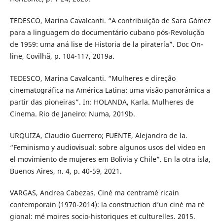
TEDESCO, Marina Cavalcanti. “A contribuição de Sara Gómez
para a linguagem do documentário cubano pós-Revolução
de 1959: uma aná lise de Historia de la piratería”. Doc On-
line, Covilhã, p. 104-117, 2019a.
TEDESCO, Marina Cavalcanti. “Mulheres e direção
cinematográfica na América Latina: uma visão panorâmica a
partir das pioneiras”. In: HOLANDA, Karla. Mulheres de
Cinema. Rio de Janeiro: Numa, 2019b.
URQUIZA, Claudio Guerrero; FUENTE, Alejandro de la.
“Feminismo y audiovisual: sobre algunos usos del video en
el movimiento de mujeres em Bolivia y Chile”. En la otra isla,
Buenos Aires, n. 4, p. 40-59, 2021.
VARGAS, Andrea Cabezas. Ciné ma centramé ricain
contemporain (1970-2014): la construction d’un ciné ma ré
gional: mé moires socio-historiques et culturelles. 2015.