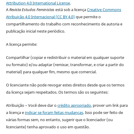
Attribution 4.0 International License
.
A
Revista Estudos Feministas
está sob a licença
Creative Commons
Atribuição 4.0 Internacional (CC BY 4.0)
que permite o
compartilhamento do trabalho com reconhecimento de autoria e
publicação inicial neste periódico.
A licença permite:
Compartilhar (copiar e redistribuir o material em qualquer suporte
ou formato) e/ou adaptar (remixar, transformar, e criar a partir do
material) para qualquer fim, mesmo que comercial.
O licenciante não pode revogar estes direitos desde que os termos
da licença sejam respeitados. Os termos são os seguintes:
Atribuição – Você deve dar o
crédito apropriado
, prover um link para
a licença e
indicar se foram feitas mudanças
. Isso pode ser feito de
várias formas sem, no entanto, sugerir que o licenciador (ou
licenciante) tenha aprovado o uso em questão.