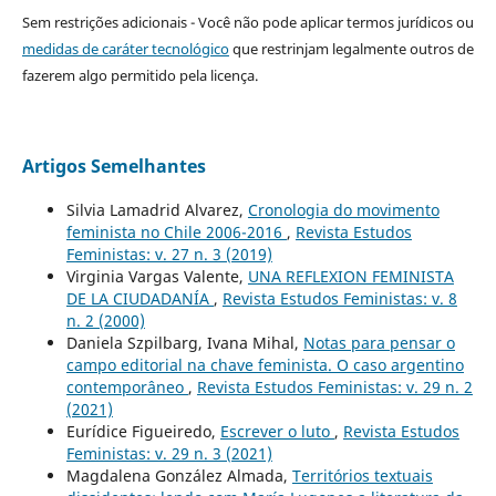
Sem restrições adicionais - Você não pode aplicar termos jurídicos ou
medidas de caráter tecnológico
que restrinjam legalmente outros de
fazerem algo permitido pela licença.
Artigos Semelhantes
Silvia Lamadrid Alvarez,
Cronologia do movimento
feminista no Chile 2006-2016
,
Revista Estudos
Feministas: v. 27 n. 3 (2019)
Virginia Vargas Valente,
UNA REFLEXION FEMINISTA
DE LA CIUDADANÍA
,
Revista Estudos Feministas: v. 8
n. 2 (2000)
Daniela Szpilbarg, Ivana Mihal,
Notas para pensar o
campo editorial na chave feminista. O caso argentino
contemporâneo
,
Revista Estudos Feministas: v. 29 n. 2
(2021)
Eurídice Figueiredo,
Escrever o luto
,
Revista Estudos
Feministas: v. 29 n. 3 (2021)
Magdalena González Almada,
Territórios textuais