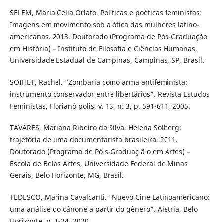
SELEM, Maria Celia Orlato. Políticas e poéticas feministas:
Imagens em movimento sob a ótica das mulheres latino-
americanas. 2013. Doutorado (Programa de Pós-Graduação
em História) – Instituto de Filosofia e Ciências Humanas,
Universidade Estadual de Campinas, Campinas, SP, Brasil.
SOIHET, Rachel. “Zombaria como arma antifeminista:
instrumento conservador entre libertários”. Revista Estudos
Feministas, Florianó polis, v. 13, n. 3, p. 591-611, 2005.
TAVARES, Mariana Ribeiro da Silva. Helena Solberg:
trajetória de uma documentarista brasileira. 2011.
Doutorado (Programa de Pó s-Graduaç ã o em Artes) –
Escola de Belas Artes, Universidade Federal de Minas
Gerais, Belo Horizonte, MG, Brasil.
TEDESCO, Marina Cavalcanti. “Nuevo Cine Latinoamericano:
uma análise do cânone a partir do gênero”. Aletria, Belo
Horizonte, p. 1-24, 2020.