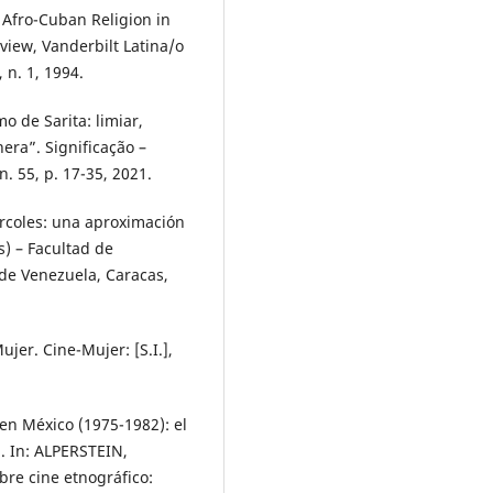
Afro-Cuban Religion in
iew, Vanderbilt Latina/o
 n. 1, 1994.
 de Sarita: limiar,
era”. Significação –
n. 55, p. 17-35, 2021.
rcoles: una aproximación
s) – Facultad de
de Venezuela, Caracas,
jer. Cine-Mujer: [S.I.],
en México (1975-1982): el
”. In: ALPERSTEIN,
bre cine etnográfico: