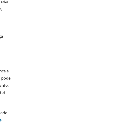
criar
m,
ça
ença e
so pode
anto,
te)
pode
e