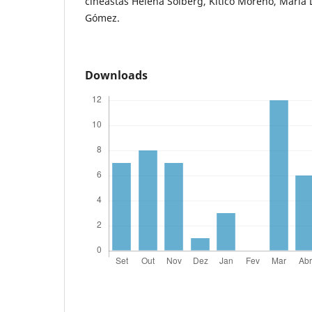
cineastas Helena Solberg, Kitico Moreno, María
Gómez.
Downloads