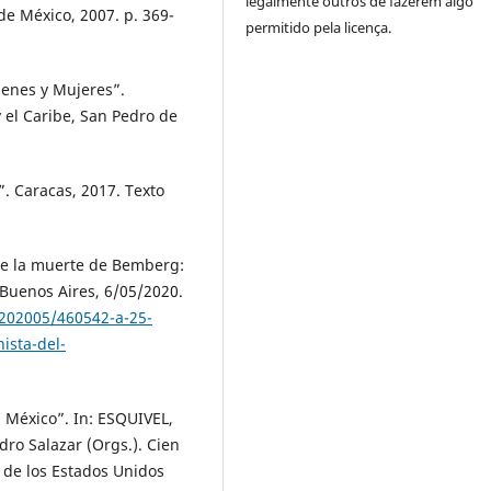
legalmente outros de fazerem algo
e México, 2007. p. 369-
permitido pela licença.
genes y Mujeres”.
 el Caribe, San Pedro de
. Caracas, 2017. Texto
de la muerte de Bemberg:
 Buenos Aires, 6/05/2020.
202005/460542-a-25-
ista-del-
n México”. In: ESQUIVEL,
ro Salazar (Orgs.). Cien
a de los Estados Unidos