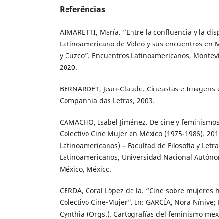
Referências
AIMARETTI, María. “Entre la confluencia y la dis
Latinoamericano de Video y sus encuentros en M
y Cuzco”. Encuentros Latinoamericanos, Montevidé
2020.
BERNARDET, Jean-Claude. Cineastas e Imagens d
Companhia das Letras, 2003.
CAMACHO, Isabel Jiménez. De cine y feminismos 
Colectivo Cine Mujer en México (1975-1986). 20
Latinoamericanos) – Facultad de Filosofía y Letr
Latinoamericanos, Universidad Nacional Autóno
México, México.
CERDA, Coral López de la. “Cine sobre mujeres 
Colectivo Cine-Mujer”. In: GARCÍA, Nora Nínive
Cynthia (Orgs.). Cartografías del feminismo me