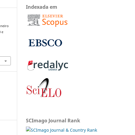
Indexada em
oneiro
0 e
SCImago Journal Rank