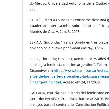
do México: Universidad Autónoma de la Ciudad d
376.
CORTÉS, Marí a Lourdes. “Centroamé rica: Imá 
Cuadernos Inter.c.a.mbio sobre Centroamérica y
Montes de Oca, v. 2, n. 3, 2005.
ESPINA, Gioconda. “Franca Donda en tres platos”
enviado pela autora por e-mail em 26/01/2020.
FAZIO, Florencia; GROSSO, Romina. “A 25 años 
la bisagra feminista del cine argentino”. Télam,
Disponível em
https://www.telam.com.ar/notas/
anos-de-la-muerte-de-bemberg-la-bisagra-femin
cineargentino.html
. Acesso em 24/11/2020.
GALEANA, Patricia. “La historia del feminismo e
Gerardo; PALAFOX, Francisco Ibarra; UGARTE, Ped
ensayos para el centenario. Constitución Polític