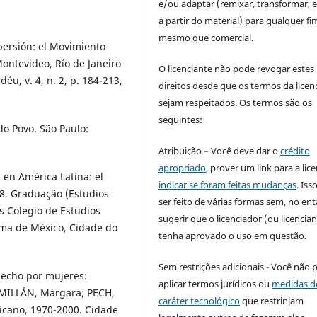
e/ou adaptar (remixar, transformar, e 
a partir do material) para qualquer fi
mesmo que comercial.
persión: el Movimiento
ontevideo, Río de Janeiro
O licenciante não pode revogar estes
u, v. 4, n. 2, p. 184-213,
direitos desde que os termos da licen
sejam respeitados. Os termos são os
seguintes:
o Povo. São Paulo:
Atribuição – Você deve dar o
crédito
apropriado
, prover um link para a lic
en América Latina: el
indicar se foram feitas mudanças
. Is
18. Graduação (Estudios
ser feito de várias formas sem, no ent
as Colegio de Estudios
sugerir que o licenciador (ou licencian
ma de México, Cidade do
tenha aprovado o uso em questão.
Sem restrições adicionais - Você não 
hecho por mujeres:
aplicar termos jurídicos ou
medidas d
; MILLÁN, Márgara; PECH,
caráter tecnológico
que restrinjam
xicano, 1970-2000. Cidade