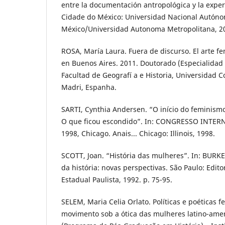
entre la documentación antropológica y la exper
Cidade do México: Universidad Nacional Autón
México/Universidad Autonoma Metropolitana, 20
ROSA, María Laura. Fuera de discurso. El arte f
en Buenos Aires. 2011. Doutorado (Especialidad e
Facultad de Geografí a e Historia, Universidad
Madri, Espanha.
SARTI, Cynthia Andersen. “O início do feminismo
O que ficou escondido”. In: CONGRESSO INTER
1998, Chicago. Anais... Chicago: Illinois, 1998.
SCOTT, Joan. “História das mulheres”. In: BURKE, 
da história: novas perspectivas. São Paulo: Edit
Estadual Paulista, 1992. p. 75-95.
SELEM, Maria Celia Orlato. Políticas e poéticas 
movimento sob a ótica das mulheres latino-ame