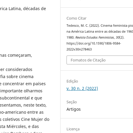
rica Latina, décadas de
Como Citar
Tedesco, M. C. (2022). Cinema feminista pi
na América Latina entre as décadas de 196
1980.
Revista Estudos Feministas
,
30
(2).
https://doi.org/10.1590/1806-9584-
2022v30n278463
canas começaram,
Fomatos de Citação
 ser considerados
afia sobre cinema
Edição
se concentrar em países
v. 30 n. 2 (2022)
e importante olharmos
 subcontinental e que
Seção
esentamos, neste texto,
Artigos
no-americano entre as
 coletivos Cine Mujer do
ta Miércoles, e das
Licença