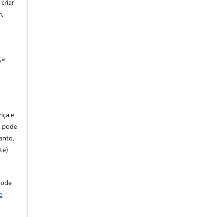
criar
m,
ça
ença e
so pode
anto,
te)
pode
e