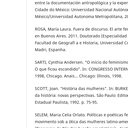
entre la documentación antropológica y la exper
Cidade do México: Universidad Nacional Autón
México/Universidad Autonoma Metropolitana, 20
ROSA, María Laura. Fuera de discurso. El arte f
en Buenos Aires. 2011. Doutorado (Especialidad e
Facultad de Geografí a e Historia, Universidad
Madri, Espanha.
SARTI, Cynthia Andersen. “O início do feminismo
O que ficou escondido”. In: CONGRESSO INTER
1998, Chicago. Anais... Chicago: Illinois, 1998.
SCOTT, Joan. “História das mulheres”. In: BURKE, 
da história: novas perspectivas. São Paulo: Edit
Estadual Paulista, 1992. p. 75-95.
SELEM, Maria Celia Orlato. Políticas e poéticas 
movimento sob a ótica das mulheres latino-ame