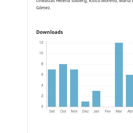
cineastas Helena Solberg, Kitico Moreno, María
Gómez.
Downloads