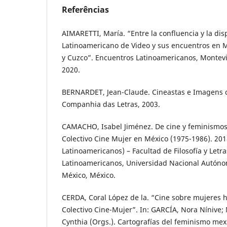
Referências
AIMARETTI, María. “Entre la confluencia y la dis
Latinoamericano de Video y sus encuentros en M
y Cuzco”. Encuentros Latinoamericanos, Montevidé
2020.
BERNARDET, Jean-Claude. Cineastas e Imagens d
Companhia das Letras, 2003.
CAMACHO, Isabel Jiménez. De cine y feminismos 
Colectivo Cine Mujer en México (1975-1986). 20
Latinoamericanos) – Facultad de Filosofía y Letr
Latinoamericanos, Universidad Nacional Autóno
México, México.
CERDA, Coral López de la. “Cine sobre mujeres 
Colectivo Cine-Mujer”. In: GARCÍA, Nora Nínive
Cynthia (Orgs.). Cartografías del feminismo me