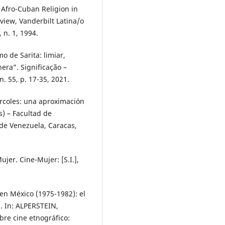
Afro-Cuban Religion in
iew, Vanderbilt Latina/o
 n. 1, 1994.
 de Sarita: limiar,
era”. Significação –
n. 55, p. 17-35, 2021.
rcoles: una aproximación
s) – Facultad de
de Venezuela, Caracas,
jer. Cine-Mujer: [S.I.],
en México (1975-1982): el
”. In: ALPERSTEIN,
bre cine etnográfico: