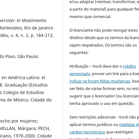
e/ou adaptar (remixar, transformar, e 
a partir do material) para qualquer fi
mesmo que comercial.
persión: el Movimiento
ontevideo, Río de Janeiro
O licenciante não pode revogar estes
u, v. 4, n. 2, p. 184-213,
direitos desde que os termos da licen
sejam respeitados. Os termos são os
seguintes:
o Povo. São Paulo:
Atribuição – Você deve dar o
crédito
apropriado
, prover um link para a lic
en América Latina: el
indicar se foram feitas mudanças
. Is
18. Graduação (Estudios
ser feito de várias formas sem, no ent
as Colegio de Estudios
sugerir que o licenciador (ou licencian
ma de México, Cidade do
tenha aprovado o uso em questão.
Sem restrições adicionais - Você não 
hecho por mujeres:
aplicar termos jurídicos ou
medidas d
; MILLÁN, Márgara; PECH,
caráter tecnológico
que restrinjam
xicano, 1970-2000. Cidade