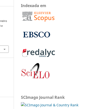
Indexada em
oneiro
0 e
SCImago Journal Rank