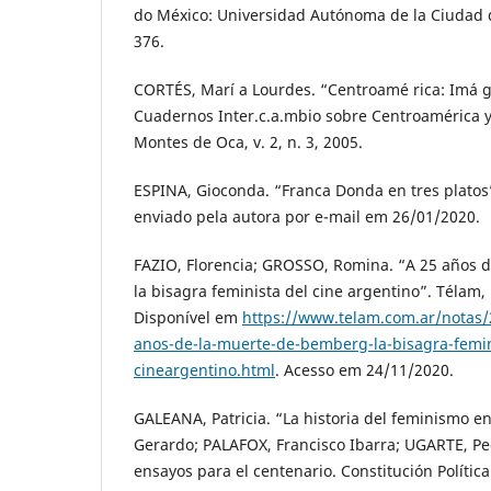
do México: Universidad Autónoma de la Ciudad d
376.
CORTÉS, Marí a Lourdes. “Centroamé rica: Imá 
Cuadernos Inter.c.a.mbio sobre Centroamérica y
Montes de Oca, v. 2, n. 3, 2005.
ESPINA, Gioconda. “Franca Donda en tres platos”
enviado pela autora por e-mail em 26/01/2020.
FAZIO, Florencia; GROSSO, Romina. “A 25 años 
la bisagra feminista del cine argentino”. Télam,
Disponível em
https://www.telam.com.ar/notas/
anos-de-la-muerte-de-bemberg-la-bisagra-femin
cineargentino.html
. Acesso em 24/11/2020.
GALEANA, Patricia. “La historia del feminismo e
Gerardo; PALAFOX, Francisco Ibarra; UGARTE, Ped
ensayos para el centenario. Constitución Polític