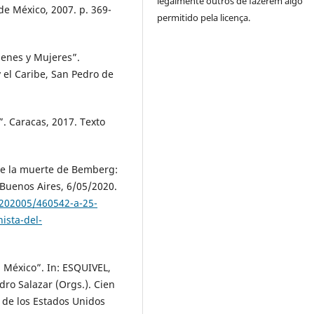
legalmente outros de fazerem algo
e México, 2007. p. 369-
permitido pela licença.
genes y Mujeres”.
 el Caribe, San Pedro de
. Caracas, 2017. Texto
de la muerte de Bemberg:
 Buenos Aires, 6/05/2020.
202005/460542-a-25-
ista-del-
n México”. In: ESQUIVEL,
ro Salazar (Orgs.). Cien
a de los Estados Unidos