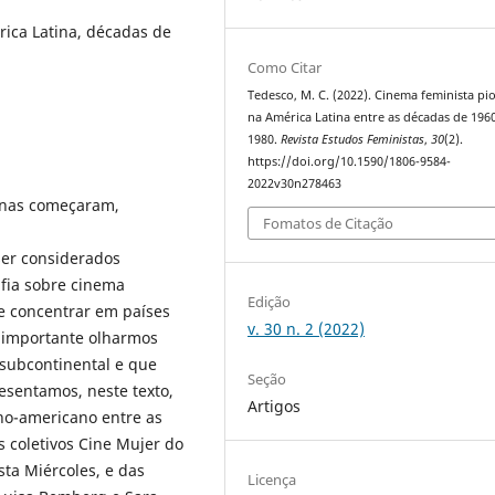
rica Latina, décadas de
Como Citar
Tedesco, M. C. (2022). Cinema feminista pi
na América Latina entre as décadas de 196
1980.
Revista Estudos Feministas
,
30
(2).
https://doi.org/10.1590/1806-9584-
2022v30n278463
canas começaram,
Fomatos de Citação
 ser considerados
afia sobre cinema
Edição
se concentrar em países
v. 30 n. 2 (2022)
e importante olharmos
 subcontinental e que
Seção
esentamos, neste texto,
Artigos
no-americano entre as
 coletivos Cine Mujer do
ta Miércoles, e das
Licença