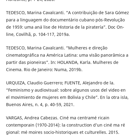
TEDESCO, Marina Cavalcanti. “A contribuição de Sara Gómez
para a linguagem do documentário cubano pós-Revolução
de 1959: uma aná lise de Historia de la piratería”. Doc On-
line, Covilhã, p. 104-117, 2019a.
TEDESCO, Marina Cavalcanti. “Mulheres e direção
cinematográfica na América Latina: uma visão panorâmica a
partir das pioneiras”. In: HOLANDA, Karla. Mulheres de
Cinema. Rio de Janeiro: Numa, 2019b.
URQUIZA, Claudio Guerrero; FUENTE, Alejandro de la.
“Feminismo y audiovisual: sobre algunos usos del video en
el movimiento de mujeres em Bolivia y Chile”. En la otra isla,
Buenos Aires, n. 4, p. 40-59, 2021.
VARGAS, Andrea Cabezas. Ciné ma centramé ricain
contemporain (1970-2014): la construction d’un ciné ma ré
gional: mé moires socio-historiques et culturelles. 2015.