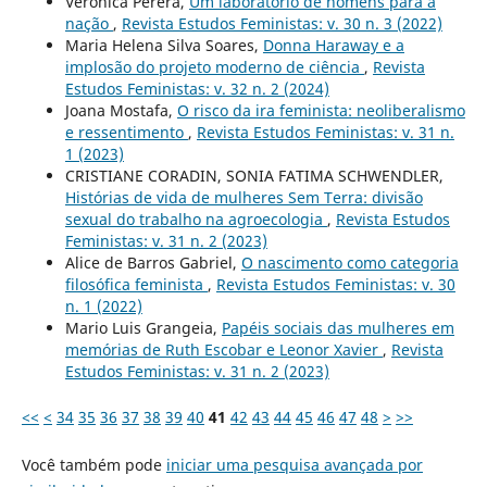
Verónica Perera,
Um laboratório de homens para a
nação
,
Revista Estudos Feministas: v. 30 n. 3 (2022)
Maria Helena Silva Soares,
Donna Haraway e a
implosão do projeto moderno de ciência
,
Revista
Estudos Feministas: v. 32 n. 2 (2024)
Joana Mostafa,
O risco da ira feminista: neoliberalismo
e ressentimento
,
Revista Estudos Feministas: v. 31 n.
1 (2023)
CRISTIANE CORADIN, SONIA FATIMA SCHWENDLER,
Histórias de vida de mulheres Sem Terra: divisão
sexual do trabalho na agroecologia
,
Revista Estudos
Feministas: v. 31 n. 2 (2023)
Alice de Barros Gabriel,
O nascimento como categoria
filosófica feminista
,
Revista Estudos Feministas: v. 30
n. 1 (2022)
Mario Luis Grangeia,
Papéis sociais das mulheres em
memórias de Ruth Escobar e Leonor Xavier
,
Revista
Estudos Feministas: v. 31 n. 2 (2023)
<<
<
34
35
36
37
38
39
40
41
42
43
44
45
46
47
48
>
>>
Você também pode
iniciar uma pesquisa avançada por