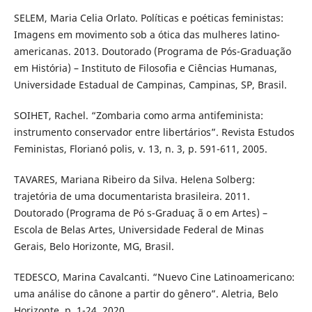
SELEM, Maria Celia Orlato. Políticas e poéticas feministas:
Imagens em movimento sob a ótica das mulheres latino-
americanas. 2013. Doutorado (Programa de Pós-Graduação
em História) – Instituto de Filosofia e Ciências Humanas,
Universidade Estadual de Campinas, Campinas, SP, Brasil.
SOIHET, Rachel. “Zombaria como arma antifeminista:
instrumento conservador entre libertários”. Revista Estudos
Feministas, Florianó polis, v. 13, n. 3, p. 591-611, 2005.
TAVARES, Mariana Ribeiro da Silva. Helena Solberg:
trajetória de uma documentarista brasileira. 2011.
Doutorado (Programa de Pó s-Graduaç ã o em Artes) –
Escola de Belas Artes, Universidade Federal de Minas
Gerais, Belo Horizonte, MG, Brasil.
TEDESCO, Marina Cavalcanti. “Nuevo Cine Latinoamericano:
uma análise do cânone a partir do gênero”. Aletria, Belo
Horizonte, p. 1-24, 2020.