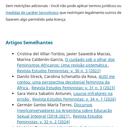
Sem restrições adicionais - Você não pode aplicar termos jurídicos ou
medidas de caráter tecnológico
que restrinjam legalmente outros de
fazerem algo permitido pela licença.
Artigos Semelhantes
Cristina del Villar-Toribio, Javier Saavedra Macias,
Marina Calderón-García,
O cuidado sob o olhar dos
Feminismos Africanos: Uma revisão sistemática
,
Revista Estudos Feministas: v. 30 n. 3 (2022)
Danilo Streck, Carolina Schenatto da Rosa,
AUSI me
contou: uma perspectiva decolonial feminista da
África
,
Revista Estudos Feministas: v. 31 n. 3 (2023)
Sara Vieira Sabatini Antunes,
Loucos-infratores na
prisão
,
Revista Estudos Feministas: v. 34 n. 1 (2026)
Germán Santos María Torres,
Discursos
(neo)conservadores na Argentina sobre Educação
Sexual Integral (2018-2021)
,
Revista Estudos
Feministas: v. 32 n. 2 (2024)