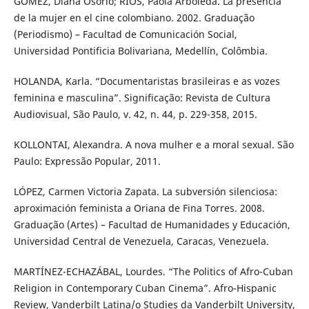
GÓMEZ, Diana Osorio; RÍOS, Paola Arboleda. La presencia
de la mujer en el cine colombiano. 2002. Graduação
(Periodismo) – Facultad de Comunicación Social,
Universidad Pontificia Bolivariana, Medellín, Colômbia.
HOLANDA, Karla. “Documentaristas brasileiras e as vozes
feminina e masculina”. Significação: Revista de Cultura
Audiovisual, São Paulo, v. 42, n. 44, p. 229-358, 2015.
KOLLONTAI, Alexandra. A nova mulher e a moral sexual. São
Paulo: Expressão Popular, 2011.
LÓPEZ, Carmen Victoria Zapata. La subversión silenciosa:
aproximación feminista a Oriana de Fina Torres. 2008.
Graduação (Artes) – Facultad de Humanidades y Educación,
Universidad Central de Venezuela, Caracas, Venezuela.
MARTÍNEZ-ECHAZÁBAL, Lourdes. “The Politics of Afro-Cuban
Religion in Contemporary Cuban Cinema”. Afro-Hispanic
Review, Vanderbilt Latina/o Studies da Vanderbilt University,