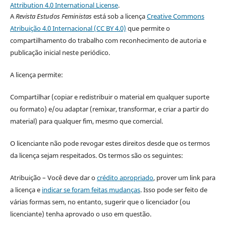
Attribution 4.0 International License
.
A
Revista Estudos Feministas
está sob a licença
Creative Commons
Atribuição 4.0 Internacional (CC BY 4.0)
que permite o
compartilhamento do trabalho com reconhecimento de autoria e
publicação inicial neste periódico.
A licença permite:
Compartilhar (copiar e redistribuir o material em qualquer suporte
ou formato) e/ou adaptar (remixar, transformar, e criar a partir do
material) para qualquer fim, mesmo que comercial.
O licenciante não pode revogar estes direitos desde que os termos
da licença sejam respeitados. Os termos são os seguintes:
Atribuição – Você deve dar o
crédito apropriado
, prover um link para
a licença e
indicar se foram feitas mudanças
. Isso pode ser feito de
várias formas sem, no entanto, sugerir que o licenciador (ou
licenciante) tenha aprovado o uso em questão.