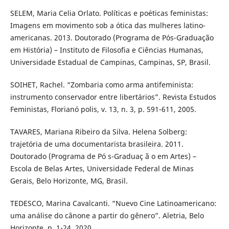
SELEM, Maria Celia Orlato. Políticas e poéticas feministas:
Imagens em movimento sob a ótica das mulheres latino-
americanas. 2013. Doutorado (Programa de Pós-Graduação
em História) – Instituto de Filosofia e Ciências Humanas,
Universidade Estadual de Campinas, Campinas, SP, Brasil.
SOIHET, Rachel. “Zombaria como arma antifeminista:
instrumento conservador entre libertários”. Revista Estudos
Feministas, Florianó polis, v. 13, n. 3, p. 591-611, 2005.
TAVARES, Mariana Ribeiro da Silva. Helena Solberg:
trajetória de uma documentarista brasileira. 2011.
Doutorado (Programa de Pó s-Graduaç ã o em Artes) –
Escola de Belas Artes, Universidade Federal de Minas
Gerais, Belo Horizonte, MG, Brasil.
TEDESCO, Marina Cavalcanti. “Nuevo Cine Latinoamericano:
uma análise do cânone a partir do gênero”. Aletria, Belo
Horizonte, p. 1-24, 2020.