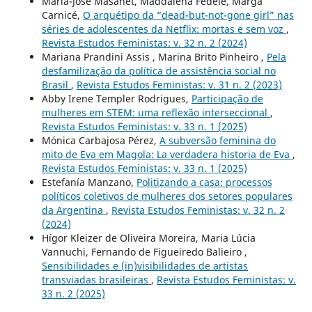
Maria-Jose Masanet, Maddalena Fedele, Marga
Carnicé,
O arquétipo da “dead-but-not-gone girl” nas
séries de adolescentes da Netflix: mortas e sem voz
,
Revista Estudos Feministas: v. 32 n. 2 (2024)
Mariana Prandini Assis , Marina Brito Pinheiro ,
Pela
desfamilização da política de assistência social no
Brasil
,
Revista Estudos Feministas: v. 31 n. 2 (2023)
Abby Irene Templer Rodrigues,
Participação de
mulheres em STEM: uma reflexão interseccional
,
Revista Estudos Feministas: v. 33 n. 1 (2025)
Mónica Carbajosa Pérez,
A subversão feminina do
mito de Eva em Magola: La verdadera historia de Eva
,
Revista Estudos Feministas: v. 33 n. 1 (2025)
Estefanía Manzano,
Politizando a casa: processos
políticos coletivos de mulheres dos setores populares
da Argentina
,
Revista Estudos Feministas: v. 32 n. 2
(2024)
Hígor Kleizer de Oliveira Moreira, Maria Lúcia
Vannuchi, Fernando de Figueiredo Balieiro ,
Sensibilidades e (in)visibilidades de artistas
transviadas brasileiras
,
Revista Estudos Feministas: v.
33 n. 2 (2025)