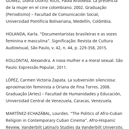
GÓMEZ, Diana Osorio; RÍOS, Paola Arboleda. La presencia
de la mujer en el cine colombiano. 2002. Graduação
(Periodismo) – Facultad de Comunicación Social,
Universidad Pontificia Bolivariana, Medellín, Colômbia.
HOLANDA, Karla. “Documentaristas brasileiras e as vozes
feminina e masculina”. Significação: Revista de Cultura
Audiovisual, São Paulo, v. 42, n. 44, p. 229-358, 2015.
KOLLONTAI, Alexandra. A nova mulher e a moral sexual. São
Paulo: Expressão Popular, 2011.
LÓPEZ, Carmen Victoria Zapata. La subversión silenciosa:
aproximación feminista a Oriana de Fina Torres. 2008.
Graduação (Artes) – Facultad de Humanidades y Educación,
Universidad Central de Venezuela, Caracas, Venezuela.
MARTÍNEZ-ECHAZÁBAL, Lourdes. “The Politics of Afro-Cuban
Religion in Contemporary Cuban Cinema”. Afro-Hispanic
Review, Vanderbilt Latina/o Studies da Vanderbilt University,