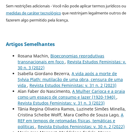
Sem restrições adicionais - Você não pode aplicar termos jurídicos ou
medidas de caráter tecnológico
que restrinjam legalmente outros de
fazerem algo permitido pela licença.
Artigos Semelhantes
Rosana Machin,
Bioeconomias reprodutivas
transnacionais em foco
,
Revista Estudos Feministas: v.
30 n. 3 (2022)
Isabella Giordano Bezerra,
A vida após a morte de
Sylvia Plath: mutilação de uma obra, censura de uma
vida
,
Revista Estudos Feministas: v. 31 n. 2 (2023)
Alan Faber do Nascimento,
A Mulher Carioca e a praia
como um espaço de consumo e lazer (1920-1940)
,
Revista Estudos Feministas: v. 31 n. 3 (2023)
Tânia Regina Oliveira Ramos, Luzinete Simões Minella,
Cristina Scheibe Wolff, Mara Coelho de Souza Lago,
A
REF em tempos de retomadas físicas, temáticas e
políticas
,
Revista Estudos Feministas: v. 30 n. 2 (2022)