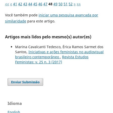
<<
<
41
42
43
44
45
46
47
48
49
50
51
52
>
>>
Você também pode
iniciar uma pesquisa avançada por
similaridade
para este artigo.
Artigos mais lidos pelo mesmo(s) autor(es)
Marina Cavalcanti Tedesco, Érica Ramos Sarmet dos
Santos,
Iniciativas e ações feministas no audiovisual
brasileiro contemporâneo
,
Revista Estudos
Feministas: v. 25 n. 3 (2017)
Enviar Submissão
Idioma
English