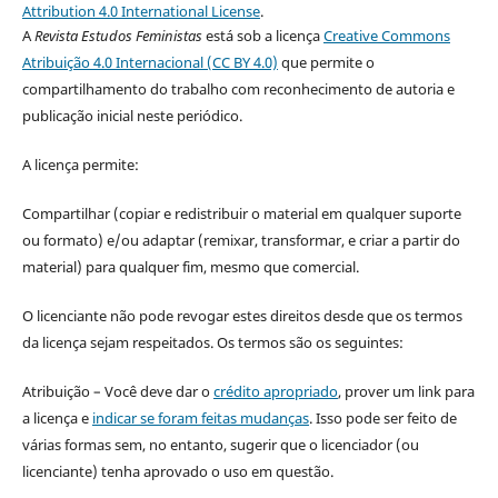
Attribution 4.0 International License
.
A
Revista Estudos Feministas
está sob a licença
Creative Commons
Atribuição 4.0 Internacional (CC BY 4.0)
que permite o
compartilhamento do trabalho com reconhecimento de autoria e
publicação inicial neste periódico.
A licença permite:
Compartilhar (copiar e redistribuir o material em qualquer suporte
ou formato) e/ou adaptar (remixar, transformar, e criar a partir do
material) para qualquer fim, mesmo que comercial.
O licenciante não pode revogar estes direitos desde que os termos
da licença sejam respeitados. Os termos são os seguintes:
Atribuição – Você deve dar o
crédito apropriado
, prover um link para
a licença e
indicar se foram feitas mudanças
. Isso pode ser feito de
várias formas sem, no entanto, sugerir que o licenciador (ou
licenciante) tenha aprovado o uso em questão.