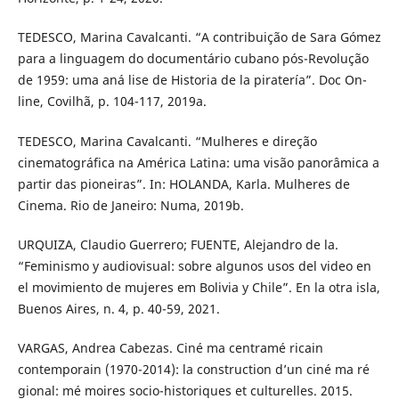
TEDESCO, Marina Cavalcanti. “A contribuição de Sara Gómez
para a linguagem do documentário cubano pós-Revolução
de 1959: uma aná lise de Historia de la piratería”. Doc On-
line, Covilhã, p. 104-117, 2019a.
TEDESCO, Marina Cavalcanti. “Mulheres e direção
cinematográfica na América Latina: uma visão panorâmica a
partir das pioneiras”. In: HOLANDA, Karla. Mulheres de
Cinema. Rio de Janeiro: Numa, 2019b.
URQUIZA, Claudio Guerrero; FUENTE, Alejandro de la.
“Feminismo y audiovisual: sobre algunos usos del video en
el movimiento de mujeres em Bolivia y Chile”. En la otra isla,
Buenos Aires, n. 4, p. 40-59, 2021.
VARGAS, Andrea Cabezas. Ciné ma centramé ricain
contemporain (1970-2014): la construction d’un ciné ma ré
gional: mé moires socio-historiques et culturelles. 2015.